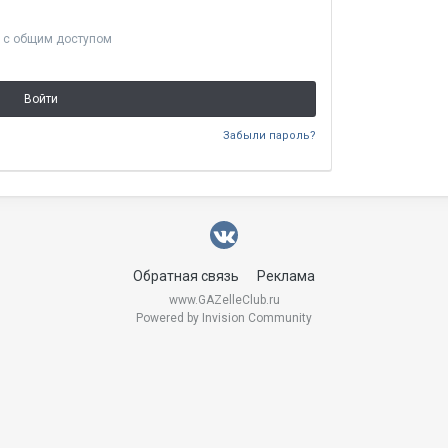
 с общим доступом
Войти
Забыли пароль?
Обратная связь
Реклама
www.GAZelleClub.ru
Powered by Invision Community