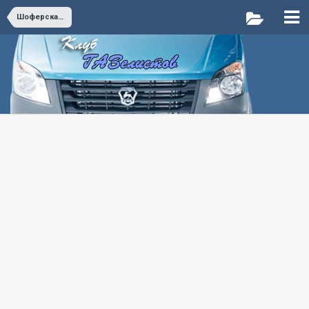
Шоферская медкомисия