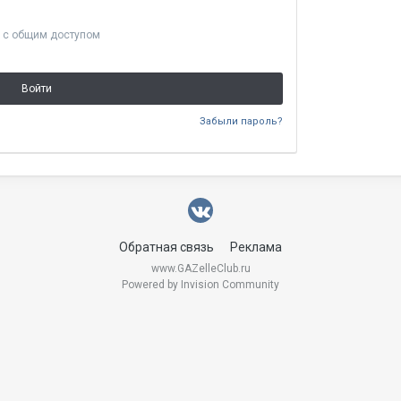
 с общим доступом
Войти
Забыли пароль?
Обратная связь
Реклама
www.GAZelleClub.ru
Powered by Invision Community