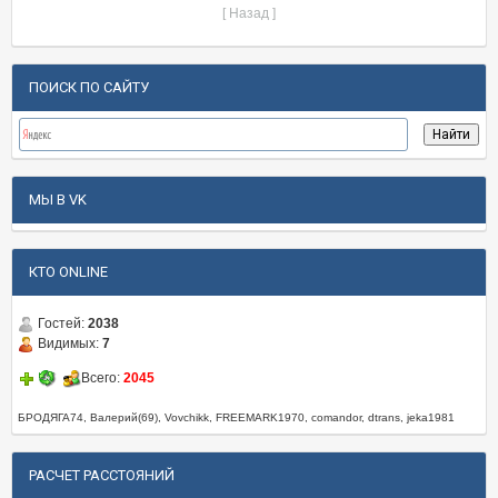
[ Назад ]
ПОИСК ПО САЙТУ
МЫ В VK
КТО ONLINE
Гостей:
2038
Видимых:
7
Всего:
2045
БРОДЯГА74, Валерий(69), Vovchikk, FREEMARK1970, comandor, dtrans, jeka1981
РАСЧЕТ РАССТОЯНИЙ