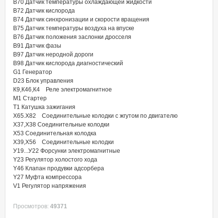
В70 Датчик температуры охлаждающей жидкости
В72 Датчик кислорода
В74 Датчик синхронизации и скорости вращения
В75 Датчик температуры воздуха на впуске
В76 Датчик положения заслонки дросселя
В91 Датчик фазы
В97 Датчик неродной дороги
В98 Датчик кислорода диагностический
G1 Генератор
D23 Блок управления
К9,К46,К4 Реле электромагнитное
М1 Стартер
Т1 Катушка зажигания
X65.X82 Соединительные колодки с жгутом по двигателю
X37,Х38 Соединительные колодки
Х53 Соединительная колодка
Х39,Х56 Соединительные колодки
У19...У22 Форсунки электромагнитные
Y23 Регулятор холостого хода
Y46 Клапан продувки адсорбера
Y27 Муфта компрессора
V1 Регулятор напряжения
Просмотров:
49371