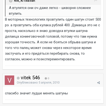
Nik_Kl сказал:
А втулятся они оч даже легко - шкворня сложнее
втулить.
В моторных технологиях провтулить один шатун стоит 500
рэ. а провтулить оба кулака рублей 400. Думаеца это не с
проста, насколько я знаю доводка втулки шатуна
делаеца хонинговочной головой, потому что там нужна
хорошая точность. А если не бояться обрыва шатуна и
того что палец может снова через некоторое время
застучать и его придёться перебирать снова, то
согласен, можно и поэксперементировать.
vitek 546
0
Опубликовано
5 апреля, 2010
cпасибо значит лудше менять шатуны