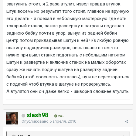
завтулить стоит, я 2 раза втулит, извел правда втулок
штук восемь но результат того стоил, главное не вручную
это делать - я поехал в небольшую мастерскую где есть
токарный станок, зажал развертку в патрон и подогнал
заднюю бабку почти в упор, вынул из задней бабки
центр потом прикладывал шатун к ней ч/з любую ровную
платину подходячих размеров, весь нюанс в том что
нужно при выкл станке подогнать с небольшим натягом
шатун к развертке и включив станок на малых оборотах
сразу же начать подачу шатуна на развертку задней
бабкой (чтоб соосность осталась), ну и не перестораться
с подачей чтоб втулка в шатуне не провернулась.
А втулятся они оч даже легко - шкворня сложнее втулить.
slash98
245
Опубликовано
5 апреля, 2010