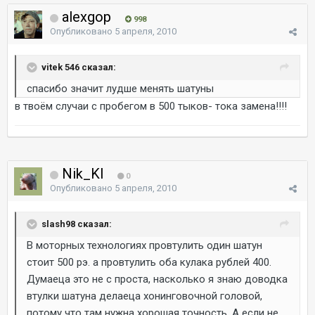
alexgop
998
Опубликовано
5 апреля, 2010
vitek 546 сказал:
cпасибо значит лудше менять шатуны
в твоём случаи с пробегом в 500 тыков- тока замена!!!!
Nik_Kl
0
Опубликовано
5 апреля, 2010
slash98 сказал:
В моторных технологиях провтулить один шатун
стоит 500 рэ. а провтулить оба кулака рублей 400.
Думаеца это не с проста, насколько я знаю доводка
втулки шатуна делаеца хонинговочной головой,
потому что там нужна хорошая точность. А если не