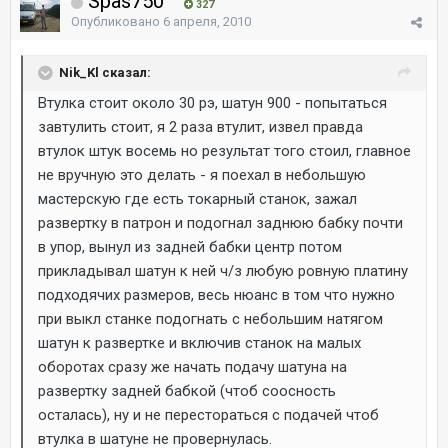
Spas750
327
Опубликовано
6 апреля, 2010
Nik_Kl сказал:
Втулка стоит около 30 рэ, шатун 900 - попытаться
завтулить стоит, я 2 раза втулит, извел правда
втулок штук восемь но результат того стоил, главное
не вручную это делать - я поехал в небольшую
мастерскую где есть токарный станок, зажал
развертку в патрон и подогнал заднюю бабку почти
в упор, вынул из задней бабки центр потом
прикладывал шатун к ней ч/з любую ровную платину
подходячих размеров, весь нюанс в том что нужно
при выкл станке подогнать с небольшим натягом
шатун к развертке и включив станок на малых
оборотах сразу же начать подачу шатуна на
развертку задней бабкой (чтоб соосность
осталась), ну и не перестораться с подачей чтоб
втулка в шатуне не провернулась.