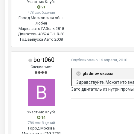
Участник Клуба
21
473 сообщения
Город:
Московская обл.г
Лобня
Марка авто:
ГАЗель 2818
Двигатель:
40524 E-1. R-83
Год выпуска Авто:
2008
bort060
Опубликовано
16 апреля, 2010
Специалист
gladinov сказал:
Здравствуйте. Может кто зна
Зато двигатель из нутри промы
Участник Клуба
14
786 сообщений
Город:
Москва
Марка авто:
ГАЗ 2752