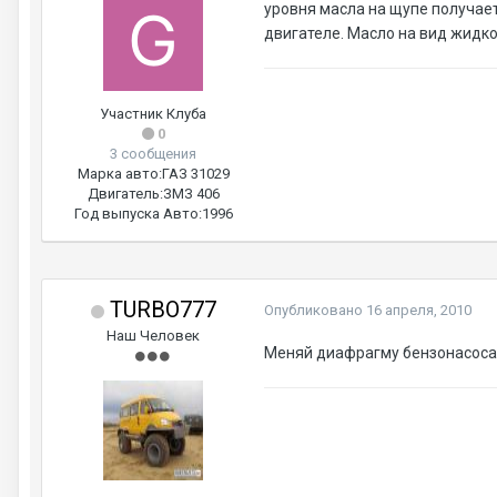
уровня масла на щупе получает
двигателе. Масло на вид жидко
Участник Клуба
0
3 сообщения
Марка авто:
ГАЗ 31029
Двигатель:
ЗМЗ 406
Год выпуска Авто:
1996
TURBO777
Опубликовано
16 апреля, 2010
Наш Человек
Меняй диафрагму бензонасоса,