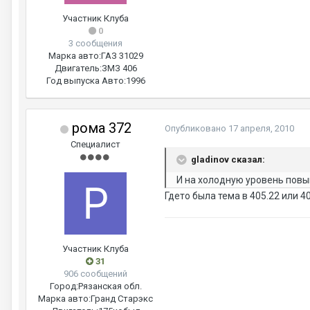
Участник Клуба
0
3 сообщения
Марка авто:
ГАЗ 31029
Двигатель:
ЗМЗ 406
Год выпуска Авто:
1996
рома 372
Опубликовано
17 апреля, 2010
Специалист
gladinov сказал:
И на холодную уровень повы
Гдето была тема в 405.22 или 40
Участник Клуба
31
906 сообщений
Город:
Рязанская обл.
Марка авто:
Гранд Старэкс