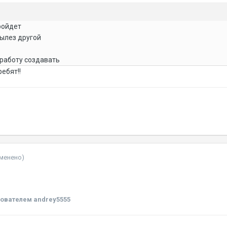
ройдет
ылез другой
работу создавать
ебят!!
зменено)
ователем andrey5555