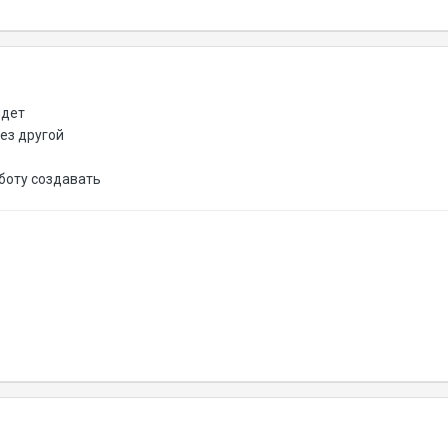
йдет
ез другой
боту создавать