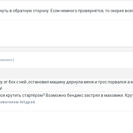
уть в обратную сторону. Если немного провернётся, то скорее все
зменено)
 ну эт бох с ней ,остановил машину дернула меня и трос порвался а
!
я крутить стартёром? Возможно бендикс застрял в маховике. Крута
ователем AHдрей