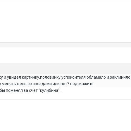
 и увидел картинку,половинку успокоителя обламало и заклинил
ю менять цепь со звездами или нет? подскажите.
бы поменял за счёт "кулибина"...