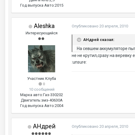
Год выпуска Авто:
2015
Aleshka
Опубликовано
20 апреля, 2010
Интересующийся
AHдрей сказал:
На севшем аккумуляторе пыта
не не крутил,сразу на веревку е
:unsure:
Участник Клуба
0
10 сообщений
Марка авто:
Газ-330202
Двигатель:
змз-40630А
Год выпуска Авто:
2004
AHдрей
Опубликовано
20 апреля, 2010