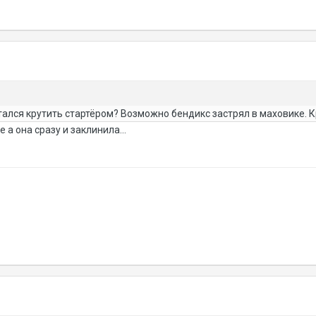
лся крутить стартёром? Возможно бендикс застрял в маховике. Кру
е а она сразу и заклинила...