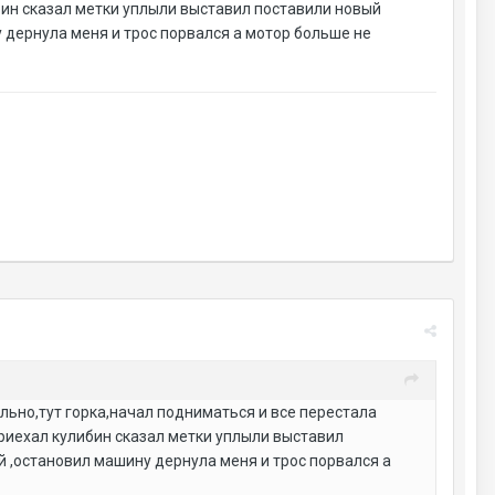
бин сказал метки уплыли выставил поставили новый
у дернула меня и трос порвался а мотор больше не
льно,тут горка,начал подниматься и все перестала
приехал кулибин сказал метки уплыли выставил
й ,остановил машину дернула меня и трос порвался а