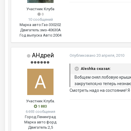
Участник Клуба
0
10 сообщений
Марка авто:
Газ-330202
Двигатель:
змз-40630А
Год выпуска Авто:
2004
AHдрей
Опубликовано
20 апреля, 2010
Aleshka сказал:
Вобщем снял лобовую крышку
закрутился,но теперь незна
Смотреть надо на состояние! Я 
Участник Клуба.
1 883
6 693 сообщения
Город:
Ленинград
Марка авто:
форд
Двигатель:
2,5