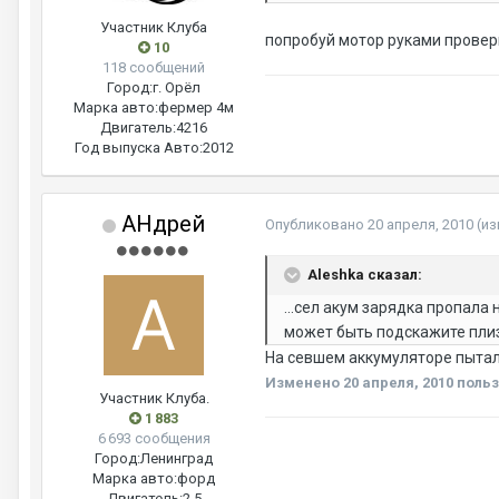
Участник Клуба
попробуй мотор руками проверн
10
118 сообщений
Город:
г. Орёл
Марка авто:
фермер 4м
Двигатель:
4216
Год выпуска Авто:
2012
AHдрей
Опубликовано
20 апреля, 2010
(и
Aleshka сказал:
...сел акум зарядка пропала
может быть подскажите плиз
На севшем аккумуляторе пыталс
Изменено
20 апреля, 2010
польз
Участник Клуба.
1 883
6 693 сообщения
Город:
Ленинград
Марка авто:
форд
Двигатель:
2,5