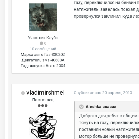
газу, переключился на бензин 
натяжитель, завелась поехал д
провернулся заклинил, куда ле
Участник Клуба
0
10 сообщений
Марка авто:
Газ-330202
Двигатель:
змз-40630А
Год выпуска Авто:
2004
vladimirshmel
Опубликовано
20 апреля, 2010
Постоялец
Aleshka сказал:
Доброго дня,ребят в общем о
тянуть на газу, переключил
поставили новый натяжитель,
мотор больше не провернулс