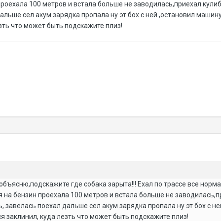
проехала 100 метров и встала больше не заводилась,приехал кули
альше сел акум зарядка пропала ну эт бох с ней ,остановил машин
зть что может быть подскажите плиз!
бъясню,подскажите где собака зарыта!!! Ехал по трассе все норма
ся на бензин проехала 100 метров и встала больше не заводилась,
 завелась поехал дальше сел акум зарядка пропала ну эт бох с не
я заклинил, куда лезть что может быть подскажите плиз!