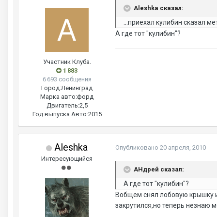
Aleshka сказал:
...приехал кулибин сказал м
А где тот "кулибин"?
Участник Клуба.
1 883
6 693 сообщения
Город:
Ленинград
Марка авто:
форд
Двигатель:
2,5
Год выпуска Авто:
2015
Aleshka
Опубликовано
20 апреля, 2010
Интересующийся
AHдрей сказал:
А где тот "кулибин"?
Вобщем снял лобовую крышку и
закрутился,но теперь незнаю м