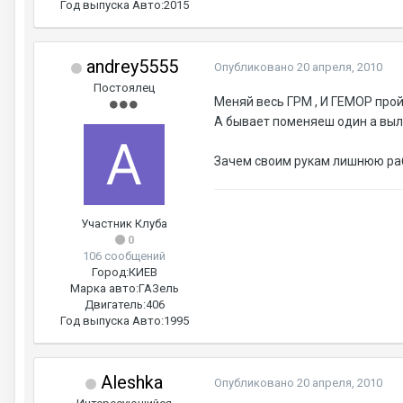
Год выпуска Авто:
2015
andrey5555
Опубликовано
20 апреля, 2010
Постоялец
Меняй весь ГРМ , И ГЕМОР про
А бывает поменяеш один а выл
Зачем своим рукам лишнюю ра
Участник Клуба
0
106 сообщений
Город:
КИЕВ
Марка авто:
ГАЗель
Двигатель:
406
Год выпуска Авто:
1995
Aleshka
Опубликовано
20 апреля, 2010