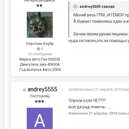
Интересующийся
andrey5555 сказал:
Меняй весь ГРМ , И ГЕМОР п
А бывает поменяеш один а в
Зачем своим рукам лишнюю 
нуда согласен,спс за помощьл р
Участник Клуба
0
10 сообщений
Марка авто:
Газ-330202
Двигатель:
змз-40630А
Год выпуска Авто:
2004
andrey5555
Опубликовано
21 апреля, 2010
(и
Постоялец
Спроси если ЧЕ????
всегда рад помочь........
Изменено
21 апреля, 2010
польз