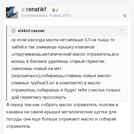
renatikf
2
Опубликовано
10 мая, 2010
aleks2 сказал:
ну если расхода масла нет,меньше 0,5 на тыщу то
забей.а так снимаешь крышку клапанов
,откручиваешь,металический масло отражатель,все
моешь в бензине удаляешь старый герметик
,наносишь новый на мет.
(хорошенько),собираешь,ставишь новые масло-
сливные трубки(3 шт в комплекте) в масло
отражатель.собираешь и будет тебе счастье.только
дай герметику просохнуть.
А перед тем как собрать масло отражатель положи в
канавки на самой крышке металлические щетки для
посуды они еще бопьше отражают масло и собирай
отражатель