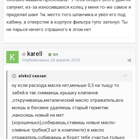
сапунит, из-за износившихся колец у меня то-же самое я
приделал шанг 1м. место того шланчика и увёл его под
кабину, а отверстие в корпусе фильтра тупо заткнул. Ты
не парься ничего страшного в этом нет
karell
159
Опубликовано
26 апреля, 2010
aleks2 сказал:
ну если расхода масла нет,меньше 0,5 на тыщу то
забей.а так снимаешь крышку клапанов
,откручиваешь,металический масло отражатель,все
моешь в бензине удаляешь старый герметик
,наносишь новый на мет.
(хорошенько),собираешь,ставишь новые масло-
сливные трубки(3 шт в комплекте) в масло
отражатель.собираешь и будет тебе счастье.только