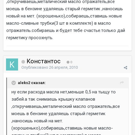
,откручиваешь,металический масло отражатель,все
моешь в бензине удаляешь старый герметик ,наносишь
новый на мет. (хорошенько),собираешь,ставишь новые
масло-сливные трубки(3 шт в комплекте) в масло
отражатель.собираешь и будет тебе счастье.только дай
герметику просохнуть.
Константос
0
Опубликовано
26 апреля, 2010
aleks2 сказал:
ну если расхода масла нет,меньше 0,5 на тыщу то
забей.а так снимаешь крышку клапанов
,откручиваешь,металический масло отражатель,все
моешь в бензине удаляешь старый герметик
,наносишь новый на мет.
(хорошенько),собираешь,ставишь новые масло-