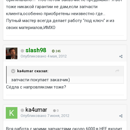
тоже никакой гарантии не дам,если запчасти
клиента,особенно приобретены неизвестно где...
Путный мастер всегда делает работу "под ключ" и из
своих материалов,ИМХО
slash98
245
Опубликовано
4 мая, 2012
ka4umar сказал:
запчасти покупает заказчик)
Сёдла с напровлякоми тоже?
ka4umar
0
Опубликовано
7 июня, 2012
Вся работа с моими запчастями около 6000.в НЕЕ входит