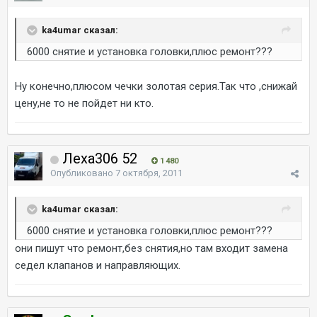
ka4umar сказал:
6000 снятие и установка головки,плюс ремонт???
Ну конечно,плюсом чечки золотая серия.Так что ,снижай
цену,не то не пойдет ни кто.
Леха306 52
1 480
Опубликовано
7 октября, 2011
ka4umar сказал:
6000 снятие и установка головки,плюс ремонт???
они пишут что ремонт,без снятия,но там входит замена
седел клапанов и направляющих.