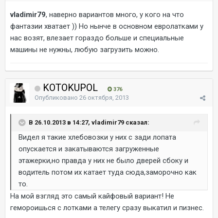
vladimir79
, наверно вариантов много, у кого на что
фантазии хватает )) Но нынче в основном евролатками у
нас возят, влезает гораздо больше и специальные
машины не нужны, любую загрузить можно.
KOTOKUPOL
376
Опубликовано
26 октября, 2013
В 26.10.2013 в 14:27, vladimir79 сказал:
Видел я такие хлебовозки у них с зади лопата
опускается и закатываются загруженные
этажерки,но правда у них не было дверей сбоку и
водитель потом их катает туда сюда,заморочно как
то.
На мой взгляд это самый кайфовый вариант! Не
гемороишься с лотками а телегу сразу выкатил и пизнес.