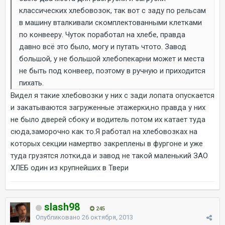
классических хлебовозок, так вот с заду по рельсам
в машину вталкивали скомплектованными клетками
по конвееру. Чуток поработал на хлебе, правда
давно всё это было, могу и путать чтото. Завод
большой, у не большой хлебопекарни может и места
не быть под конвеер, поэтому в ручную и приходится
пихать.
Видел я такие хлебовозки у них с зади лопата опускается
и закатываются загруженные этажерки,но правда у них
не было дверей сбоку и водитель потом их катает туда
сюда,заморочно как то.Я работал на хлебовозках на
которых секции намертво закреплены в фургоне и уже
туда грузятся лотки,да и завод не такой маленький ЗАО
ХЛЕБ один из крупнейших в Твери
slash98
245
Опубликовано
26 октября, 2013