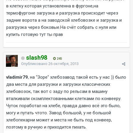
в клетку которая установленна в фургоне,на
термофургоне загрузка и разгрузка происходит через
задние ворота а на заводской хлебовозке и загрузка и
разгрузка через боковые.На счёт собрать с нуля или
купить готовую тут ты прав
slash98
245
Опубликовано
26 октября, 2013
vladimir79
, на "Зоре" хлебозавод такой есть у нас )) было
два места для разгрузки и загрузки классических
хлебовозок, так вот с заду по рельсам в машину
вталкивали скомплектованными клетками по конвееру.
Чуток поработал на хлебе, правда давно всё это было,
могу и путать чтото. Завод большой, у не большой
хлебопекарни может и места не быть под конвеер,
поэтому в ручную и приходится пихать.