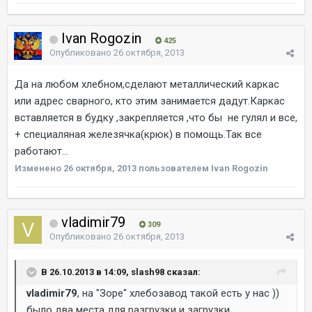
Ivan Rogozin
425
Опубликовано
26 октября, 2013
Да на любом хлебном,сделают металлический каркас
или адрес сварного, кто этим занимается дадут.Каркас
вставляется в будку ,закрепляется ,что бы не гулял и все,
+ специаляная железячка(крюк) в помощь.Так все
работают...
Изменено
26 октября, 2013
пользователем Ivan Rogozin
vladimir79
309
Опубликовано
26 октября, 2013
В 26.10.2013 в 14:09, slash98 сказал:
vladimir79
, на "Зоре" хлебозавод такой есть у нас ))
было два места для разгрузки и загрузки