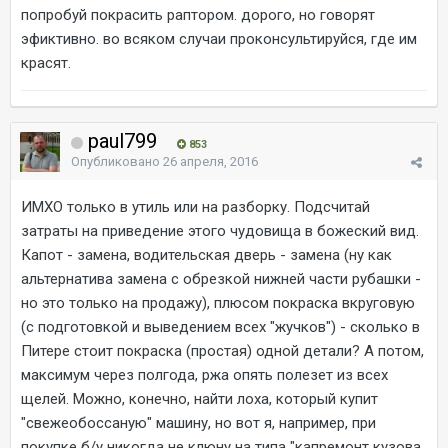
попробуй покрасить раптором. дорого, но говорят
эфиктивно. во всяком случаи проконсультируйся, где им
красят.
paul799
853
Опубликовано
26 апреля, 2016
ИМХО только в утиль или на разборку. Подсчитай
затраты на приведение этого чудовища в божеский вид.
Капот - замена, водительская дверь - замена (ну как
альтернатива замена с обрезкой нижней части рубашки -
но это только на продажу), плюсом покраска вкруговую
(с подготовкой и выведением всех "жучков") - сколько в
Питере стоит покраска (простая) одной детали? А потом,
максимум через полгода, ржа опять полезет из всех
щелей. Можно, конечно, найти лоха, который купит
"свежеобоссаную" машину, но вот я, например, при
покупке б/у никогда не клюну на типа "капремонт кузова