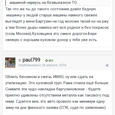
машиной нарвусь на безвылазное ТО.
Так что же ты до такого состояния довёл бедную
машинку-у людей старше машины намного свежее
выглядят.у меня Баргузин на год моложе твоей но на ржу
а тем более дыры намёка нет-всё родное и без покрасок
(соль Москва),Кузовщина это самое дорогое.Бери
свежую с хорошим кузовом-донор у тебя уже есть.
paul799
853
Опубликовано
26 апреля, 2016
Облить бензином и сжечь ИМХО, ну или сдать на
утилизацию. Это кузовной труп. Рама сгнила ещё больше.
Снимите эти чудо-накладки баргузиновские - будете
приятно удивлены отсутствием металла как такового под
ними. Сдаётся мне, это авто провело как минимум одну
зиму на дне финского залива (СПб, судя по заявлению).