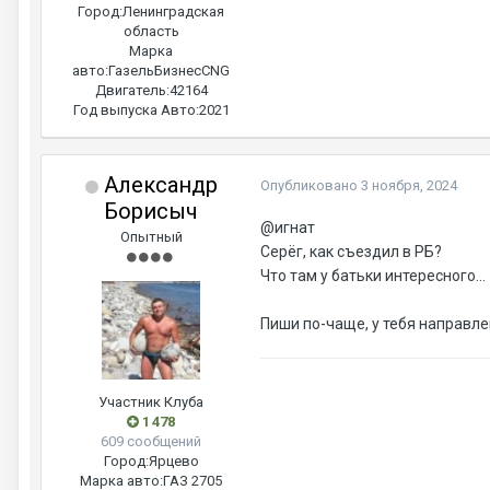
Город:
Ленинградская
область
Марка
авто:
ГазельБизнесCNG
Двигатель:
42164
Год выпуска Авто:
2021
Александр
Опубликовано
3 ноября, 2024
Борисыч
@игнат
Опытный
Серёг, как съездил в РБ?
Что там у батьки интересного...
Пиши по-чаще, у тебя направ
Участник Клуба
1 478
609 сообщений
Город:
Ярцево
Марка авто:
ГАЗ 2705