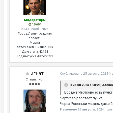
Модераторы
10 604
23 431 сообщение
Город:
Ленинградская
область
Марка
авто:
ГазельБизнесCNG
Двигатель:
42164
Год выпуска Авто:
2021
игнат
Опубликовано
25 августа, 2024
(и
Специалист
В 25.08.2024 в 08:28, Алекс
Вроде в Чертково есть пункт 
Чертково работает пункт.
Через Ровеньки можно, даже бы
Изменено
25 августа, 2024
поль