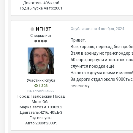
Двигатель:
406 карб
Год выпуска Авто:
2001
игнат
Опубликовано
4 ноября, 2024
Специалист
Привет.
Всё, хорошо, переход без пробл
Взял в аренду их транспондер 
50 евро, вернули и остаток то
случится поехдка ещё.
На авто с двумя осями и массой
За дороги отдал около 9000тыс.
Участник Клуба
1 303
зеленому.
840 сообщений
Город:
Павловский Посад
Моск.Обл.
Марка авто:
ГАЗ 330202
Двигатель:
4216, 405.Е-3
Год выпуска
Авто:
2009г.2008г.