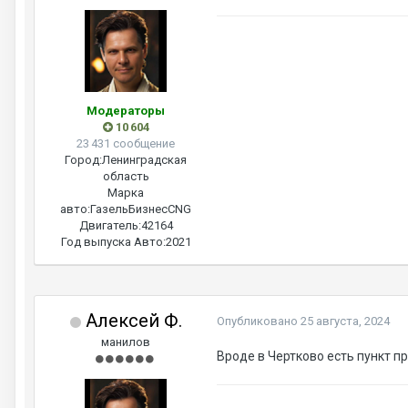
Модераторы
10 604
23 431 сообщение
Город:
Ленинградская
область
Марка
авто:
ГазельБизнесCNG
Двигатель:
42164
Год выпуска Авто:
2021
Алексей Ф.
Опубликовано
25 августа, 2024
манилов
Вроде в Чертково есть пункт пр