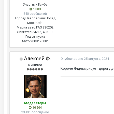
Участник Клуба
1 303
840 сообщений
Город:
Павловский Посад
Моск.Обл.
Марка авто:
ГАЗ 330202
Двигатель:
4216, 405.Е-3
Год выпуска
Авто:
2009г.2008г.
Алексей Ф.
Опубликовано
25 августа, 2024
манилов
Короче Яндекс рисует дорогу 
Модераторы
10 604
23 431 сообщение