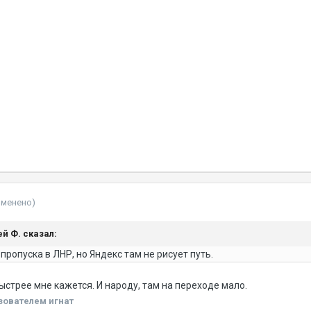
зменено)
ей Ф. сказал:
пропуска в ЛНР, но Яндекс там не рисует путь.
стрее мне кажется. И народу, там на переходе мало.
зователем игнат