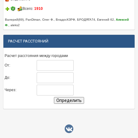
Всего:
1910
Валерий(69), PanDiman, Олег Ф., ВладосКЗРФ, БРОДЯГА74, Евгений 62,
Алексей
Ф.
, aleks2
РАСЧЕТ РАССТОЯНИЙ
Расчет расстояния между городами
От:
До:
Через: