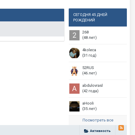
СЕГОДНЯ 45 ДНЕЙ
РОЖДЕНИЙ
268
(48 лет)
4koleca
(31 год)
52RUS
(46 лет)
abdulovrasl
(42 года)
aHooli
(35 лет)
Посмотреть все
Активность