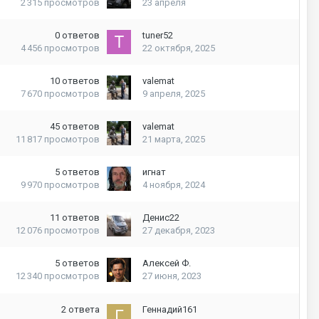
2 315
просмотров
23 апреля
0
ответов
tuner52
4 456
просмотров
22 октября, 2025
10
ответов
valemat
7 670
просмотров
9 апреля, 2025
45
ответов
valemat
11 817
просмотров
21 марта, 2025
5
ответов
игнат
9 970
просмотров
4 ноября, 2024
11
ответов
Денис22
12 076
просмотров
27 декабря, 2023
5
ответов
Алексей Ф.
12 340
просмотров
27 июня, 2023
2
ответа
Геннадий161