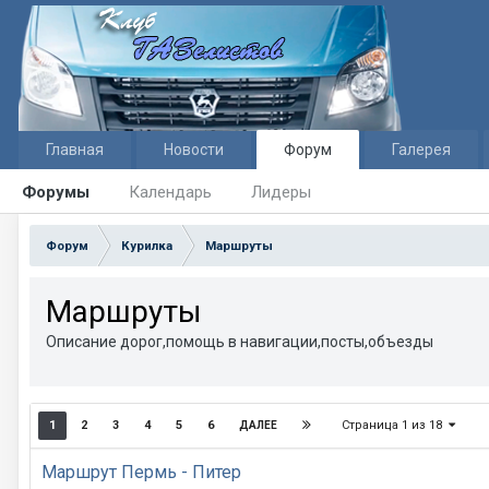
Главная
Новости
Форум
Галерея
Форумы
Календарь
Лидеры
Форум
Курилка
Маршруты
Маршруты
Описание дорог,помощь в навигации,посты,объезды
Страница 1 из 18
1
2
3
4
5
6
ДАЛЕЕ
Маршрут Пермь - Питер