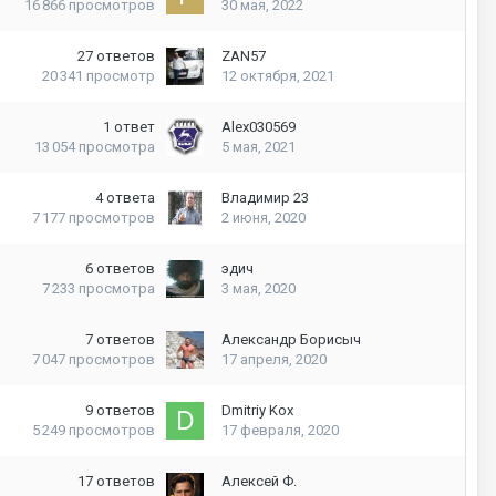
16 866
просмотров
30 мая, 2022
27
ответов
ZAN57
20 341
просмотр
12 октября, 2021
1
ответ
Alex030569
13 054
просмотра
5 мая, 2021
4
ответа
Владимир 23
7 177
просмотров
2 июня, 2020
6
ответов
эдич
7 233
просмотра
3 мая, 2020
7
ответов
Александр Борисыч
7 047
просмотров
17 апреля, 2020
9
ответов
Dmitriy Kox
5 249
просмотров
17 февраля, 2020
17
ответов
Алексей Ф.