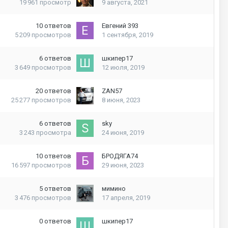
19 961
просмотр
9 августа, 2021
10
ответов
Евгений 393
5 209
просмотров
1 сентября, 2019
6
ответов
шкипер17
3 649
просмотров
12 июля, 2019
20
ответов
ZAN57
25 277
просмотров
8 июня, 2023
6
ответов
sky
3 243
просмотра
24 июня, 2019
10
ответов
БРОДЯГА74
16 597
просмотров
29 июня, 2023
5
ответов
мимино
3 476
просмотров
17 апреля, 2019
0
ответов
шкипер17