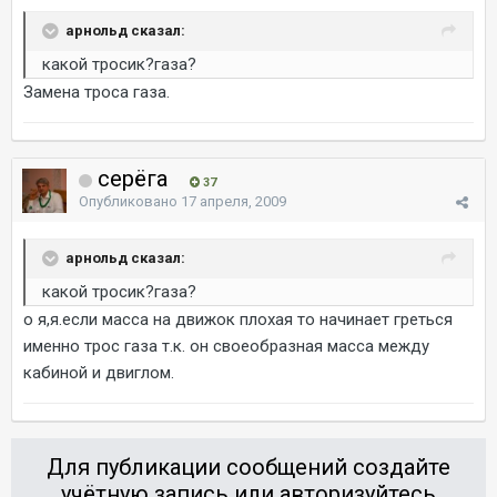
арнольд сказал:
какой тросик?газа?
Замена троса газа.
серёга
37
Опубликовано
17 апреля, 2009
арнольд сказал:
какой тросик?газа?
о я,я.если масса на движок плохая то начинает греться
именно трос газа т.к. он своеобразная масса между
кабиной и двиглом.
Для публикации сообщений создайте
учётную запись или авторизуйтесь