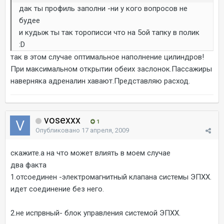
дак ты профиль заполни -ни у кого вопросов не
будее
и кудыж ты так торописси что на 5ой тапку в полик
:D
так в этом случае оптимальное наполнение цилиндров!
При максимальном открытии обеих заслонок.Пассажиры
наверняка адреналин хавают.Представляю расход.
vosexxx
1
Опубликовано
17 апреля, 2009
скажите.а на что может влиять в моем случае
два факта
1.отсоединен -электромагнитный клапана системы ЭПХХ.
идет соединение без него.
2.не испрвный- блок управления системой ЭПХХ.