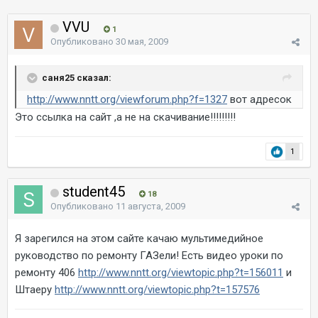
VVU
1
Опубликовано
30 мая, 2009
саня25 сказал:
http://www.nntt.org/viewforum.php?f=1327
вот адресок
Это ссылка на сайт ,а не на скачивание!!!!!!!!!
1
student45
18
Опубликовано
11 августа, 2009
Я зарегился на этом сайте качаю мультимедийное
руководство по ремонту ГАЗели! Есть видео уроки по
ремонту 406
http://www.nntt.org/viewtopic.php?t=156011
и
Штаеру
http://www.nntt.org/viewtopic.php?t=157576