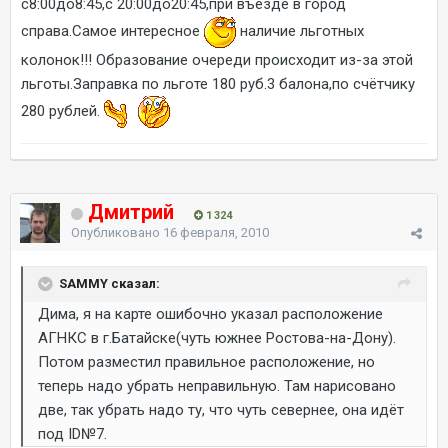
с8:00до8:45,с 20:00до20:45,при въезде в город
справа.Самое интересное
наличие льготных
колонок!!! Образование очереди происходит из-за этой
льготы.Заправка по льготе 180 руб.3 балона,по счётчику
280 рублей.
Дмитрий
1 324
Опубликовано
16 февраля, 2010
SAMMY сказал:
Дима, я на карте ошибочно указал расположение
АГНКС в г.Батайске(чуть южнее Ростова-на-Дону).
Потом разместил правильное расположение, но
теперь надо убрать неправильную. Там нарисовано
две, так убрать надо ту, что чуть севернее, она идёт
под ID№7.