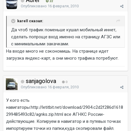
Adfer
22
Опубликовано
16 февраля, 2010
karell сказал:
Да чтоб трафик поменьше кушал мобильный иннет,
сделать попроще вход именно на страницу АГЗС или
с минимальными закачками.
На входе много не сэкономишь. На странице идет
загрузка яндекс-карт, а они много трафика потребуют.
sanjagolova
0
Опубликовано
16 февраля, 2010
У кого есть
навигаторы:http://letitbit.net/download/2904.c2d2f286d1618
299485493c82/agnks.zip.html все АГНКС России-
действующие. Копируем в навигатор и в путевых точках
импортируем точки из папки,куда скопировали файл.