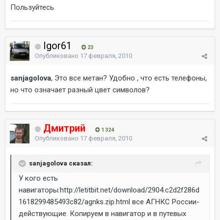
Пользуйтесь.
Igor61
23
Опубликовано
17 февраля, 2010
sanjagolova
, Это все метан? Удобно , что есть телефоны,
но что означает разный цвет символов?
Дмитрий
1 324
Опубликовано
17 февраля, 2010
sanjagolova сказал:
У кого есть
навигаторы:http://letitbit.net/download/2904.c2d2f286d
1618299485493c82/agnks.zip.html все АГНКС России-
действующие. Копируем в навигатор и в путевых