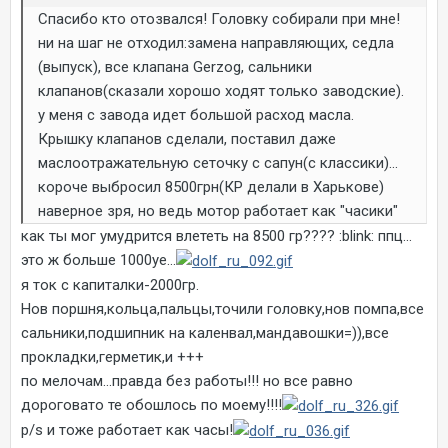
Спасибо кто отозвался! Головку собирали при мне!
ни на шаг не отходил:замена направляющих, седла
(выпуск), все клапана Gerzog, сальники
клапанов(сказали хорошо ходят только заводские).
у меня с завода идет большой расход масла.
Крышку клапанов сделали, поставил даже
маслоотражательную сеточку с сапун(с классики)...
короче выбросил 8500грн(КР делали в Харькове)
наверное зря, но ведь мотор работает как "часики"
как ты мог умудрится влететь на 8500 гр???? :blink: ппц...
это ж больше 1000уе...
я ток с капиталки-2000гр.
Нов поршня,кольца,пальцы,точили головку,нов помпа,все
сальники,подшипник на каленвал,мандавошки=)),все
прокладки,герметик,и +++
по мелочам...правда без работы!!! но все равно
дороговато те обошлось по моему!!!!
p/s и тоже работает как часы!