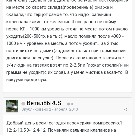
капиталку сделали за 2 дня,плюс запчасти, как говорится
на месте со своего склада(проверенные) они же и
сказали, что герцог самое то, что надо...сальники
коленвала какие-то железные.Я все равно не пойму:
после КР - 1000 км уровень стоял на месте, потом начало
уходить(200-500гр. на тыс). масло поменял после 4000 -
1000 км - уровень на месте, а потом уходит... за 2 тыс
почти литр и не дымит(задымел только при торможении
двигателем на спуске). После их капиталок с такими же
з/ч люди на газелях возят по 2-2.5т и "ложат стрелки"и ни
грамма не уходит(с их слов), а у меня мистика какая-то...В
вакууме вроде сухо
Ветал86RUS
0
Опубликовано
27 апреля, 2010
Добрый день всем! сегодня перемеряли компрессию:1-
12; 2-13,5;3-12;4-12. Поменяли сальники клапанов на