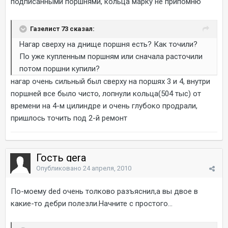
подписанными поршнями, кольца марку не припомню
Газелист 73 сказал:
Нагар сверху на днище поршня есть? Как точили?
По уже купленным поршням или сначала расточили
потом поршни купили?
нагар очень сильный был сверху на поршях 3 и 4, внутри
поршней все было чисто, лопнули кольца(504 тыс) от
времени на 4-м цилиндре и очень глубоко продрали,
пришлось точить под 2-й ремонт
Гость gera
Опубликовано
24 апреля, 2010
По-моему ded очень толково разъяснил,а вы двое в
какие-то дебри полезли.Начните с простого...