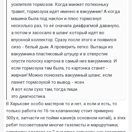
усилителя тормозов. Когда манжет потихоньку
травит, тормозуха идёт именно в вакуумник! А когда
машина была под наклон и плюс тормознул
несколько раз, то её сначала диафрагмой давануло,
а потом и засосало в шланг который идёт во
впускной коллектор. Сразу после этого и появился
сизо - белый дым. А проверить легко. Вытащи из
вакуумника пластиковый штуцер и в отверстие
опусти полоску картона в самый низ вакуумника. И
если тормозуха там была, то картонка станет -
жирная! Можно понюхать вакуумный шланг, если
пахнет тормозухой то вывод - ясен.
А вот если сухо там, тогда пиши.
это диагностика.
В Харькове особо мастеров то и нет, а если и есть, то
только работа по 16-ти клапанному стоит примерно
500у.е, запчасти не пойми какие(в основном китай), а этих
ребят посоветовали многие газелисты и маршрутники,