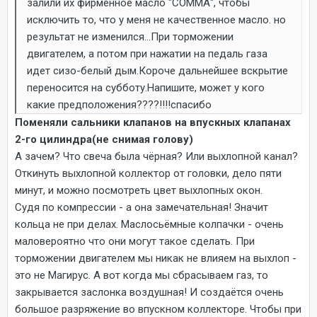
залили их фирменное масло "СОММА", чтобы
исключить то, что у меня не качественное масло. но
результат не изменился...При торможении
двигателем, а потом при нажатии на педаль газа
идет сизо-белый дым.Короче дальнейшее вскрытие
переносится на субботу.Напишите, может у кого
какие предположения????!!!!спасибо
Поменяли сальники клапанов на впускных клапанах
2-го цилиндра(не снимая голову)
А зачем? Что свеча была чёрная? Или выхлопной канал?
Откинуть выхлопной коллектор от головки, дело пяти
минут, и можно посмотреть цвет выхлопных окон.
Судя по компрессии - а она замечательная! Значит
кольца не при делах. Маслосьёмные колпачки - очень
маловероятно что они могут такое сделать. При
торможении двигателем мы никак не влияем на выхлоп -
это не Магирус. А вот когда мы сбрасываем газ, то
закрывается заслонка воздушная! И создаётся очень
большое разряжение во впускном коллекторе. Чтобы при