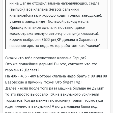
ни на шаг не отходил:замена направляющих, седла
(выпуск), все клапана Gerzog, сальники
клапанов(сказали хорошо ходят только заводские).
у меня с завода идет большой расход масла.
Крышку клапанов сделали, поставил даже
маслоотражательную сеточку с сапун(с классики)...
короче выбросил 8500грн(КР делали в Харькове)
наверное зря, но ведь мотор работает как "часики"
Скажи кто тебе посоветовал клапана Герцог?
Это же полнейшее дерьмо! Вы что, считаете что это
германия? Делает?
На 406 - 405 - 409 моторы клапана надо брать с 09 или 08
Вазовские и пружины тоже! Это будет Гуд!
Далее - если после того раза машина больше не дымит,
то это просто высосало ТЖ из вакуумного усилителя
тормозов. Когда манжет потихоньку травит, тормозуха
идёт именно в вакуумник! А когда машина была под
наклон и плюс тормознул несколько раз, то её сначала