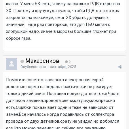
шагов. У меня БК есть, я вижу на сколько РДВ открыт на
ХХ. Поэтому и кручу куда нужно, чтобы РДВ до того как
закроется на максимум, смог ХХ убрать до нужных
значений. Еще раз повторюсь, это для ГБО метан с
хлопушкой надо, иначе в морозы большие глохнет при
сбросе газа.
Макаренков
0
Опубликовано
1 сентября, 2025
Помогите советом-заслонка электронная евро4
холостые норма на педаль практически не реагирует
только дикий свист.Поставил новую д.с. все тоже.Часть
датчиков заменил,провода,свечи,катушку,компрессия
есть.Ошибки показывает одни и теже не зависимо от
замен.Все началось когда подавились от коллектора
провода от двух датчиков,сразу не увидел но добрался
еле.Что можно заменил, но сейчас все заклинило.