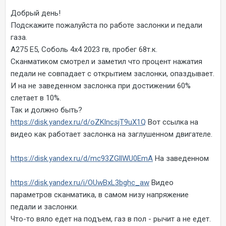
Добрый день!
Подскажите пожалуйста по работе заслонки и педали
газа.
А275 Е5, Соболь 4х4 2023 гв, пробег 68т.к.
Сканматиком смотрел и заметил что процент нажатия
педали не совпадает с открытием заслонки, опаздывает.
И на не заведенном заслонка при достижении 60%
слетает в 10%.
Так и должно быть?
https://disk.yandex.ru/d/oZKlncsjT9uX1Q
Вот ссылка на
видео как работает заслонка на заглушенном двигателе.
https://disk.yandex.ru/d/mc93ZGllWU0EmA
На заведенном
https://disk.yandex.ru/i/OUwBxL3bghc_aw
Видео
параметров сканматика, в самом низу напряжение
педали и заслонки.
Что-то вяло едет на подъем, газ в пол - рычит а не едет.