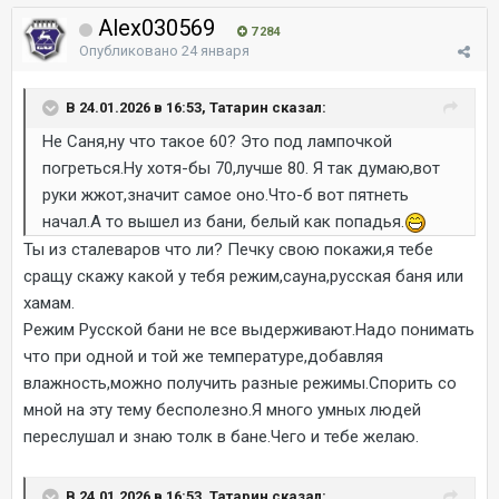
Alex030569
7 284
Опубликовано
24 января
В 24.01.2026 в 16:53, Татарин сказал:
Не Саня,ну что такое 60? Это под лампочкой
погреться.Ну хотя-бы 70,лучше 80. Я так думаю,вот
руки жжот,значит самое оно.Что-б вот пятнеть
начал.А то вышел из бани, белый как попадья.
Ты из сталеваров что ли? Печку свою покажи,я тебе
сращу скажу какой у тебя режим,сауна,русская баня или
хамам.
Режим Русской бани не все выдерживают.Надо понимать
что при одной и той же температуре,добавляя
влажность,можно получить разные режимы.Спорить со
мной на эту тему бесполезно.Я много умных людей
переслушал и знаю толк в бане.Чего и тебе желаю.
В 24.01.2026 в 16:53, Татарин сказал: