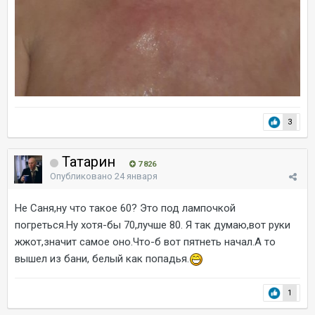
3
Татарин
7 826
Опубликовано
24 января
Не Саня,ну что такое 60? Это под лампочкой
погреться.Ну хотя-бы 70,лучше 80. Я так думаю,вот руки
жжот,значит самое оно.Что-б вот пятнеть начал.А то
вышел из бани, белый как попадья.
1