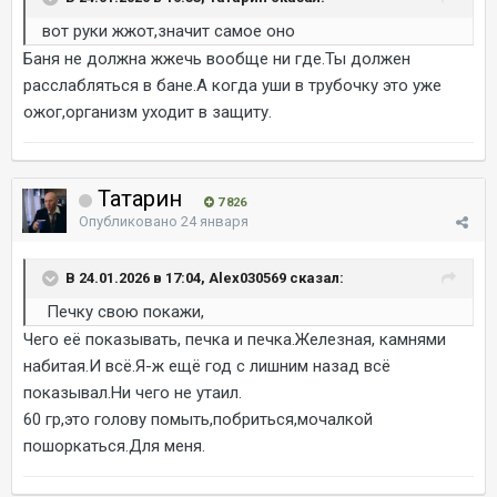
вот руки жжот,значит самое оно
Баня не должна жжечь вообще ни где.Ты должен
расслабляться в бане.А когда уши в трубочку это уже
ожог,организм уходит в защиту.
Татарин
7 826
Опубликовано
24 января
В 24.01.2026 в 17:04, Alex030569 сказал:
Печку свою покажи,
Чего её показывать, печка и печка.Железная, камнями
набитая.И всё.Я-ж ещё год с лишним назад всё
показывал.Ни чего не утаил.
60 гр,это голову помыть,побриться,мочалкой
пошоркаться.Для меня.