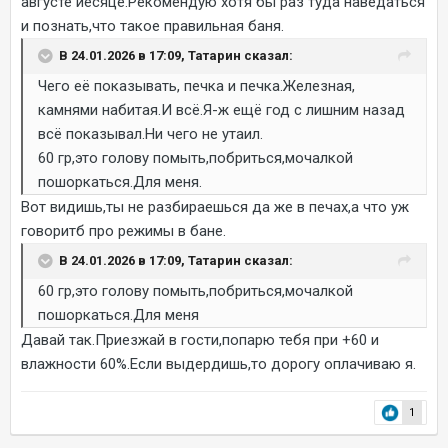
августе иесяце.Рекомендую хотя бы раз туда наведаться
и познать,что такое правильная баня.
В 24.01.2026 в 17:09, Татарин сказал:
Чего её показывать, печка и печка.Железная,
камнями набитая.И всё.Я-ж ещё год с лишним назад
всё показывал.Ни чего не утаил.
60 гр,это голову помыть,побриться,мочалкой
пошоркаться.Для меня.
Вот видишь,ты не разбираешься да же в печах,а что уж
говоритб про режимы в бане.
В 24.01.2026 в 17:09, Татарин сказал:
60 гр,это голову помыть,побриться,мочалкой
пошоркаться.Для меня
Давай так.Приезжай в гости,попарю тебя при +60 и
влажности 60%.Если выдердишь,то дорогу оплачиваю я.
1