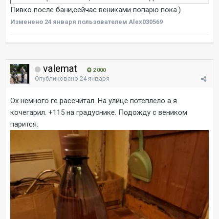
Пивко после бани,сейчас вениками попарю пока.)
Изменено
24 января
пользователем Alex030569
valemat
2 000
Опубликовано
24 января
Ох немного ге рассчитал. На улице потеплело а я
кочегарил. +115 на градуснике. Подожду с веником
парится.