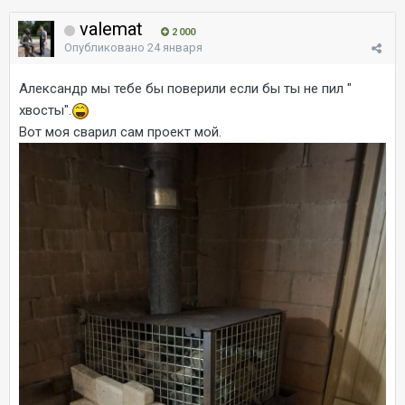
valemat
2 000
Опубликовано
24 января
Александр мы тебе бы поверили если бы ты не пил "
хвосты".
Вот моя сварил сам проект мой.