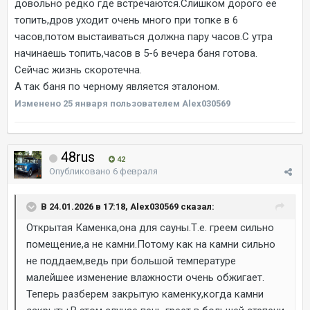
довольно редко где встречаются.Слишком дорого ее
топить,дров уходит очень много при топке в 6
часов,потом выстаиваться должна пару часов.С утра
начинаешь топить,часов в 5-6 вечера баня готова.
Сейчас жизнь скоротечна.
А так баня по черному является эталоном.
Изменено
25 января
пользователем Alex030569
48rus
42
Опубликовано
6 февраля
В 24.01.2026 в 17:18, Alex030569 сказал:
Открытая Каменка,она для сауны.Т.е. греем сильно
помещение,а не камни.Потому как на камни сильно
не поддаем,ведь при большой температуре
малейшее изменение влажности очень обжигает.
Теперь разберем закрытую каменку,когда камни