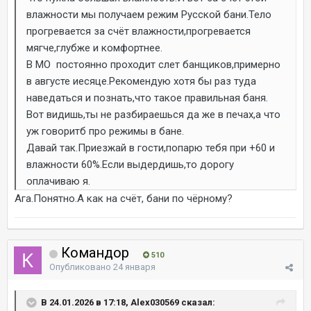
влажности мы получаем режим Русской бани.Тело
прогревается за счёт влажности,прогревается
мягче,глубже и комфортнее.
В МО постоянно проходит слет банщиков,примерно
в августе иесяце.Рекомендую хотя бы раз туда
наведаться и познать,что такое правильная баня.
Вот видишь,ты не разбираешься да же в печах,а что
уж говоритб про режимы в бане.
Давай так.Приезжай в гости,попарю тебя при +60 и
влажности 60%.Если выдердишь,то дорогу
оплачиваю я.
Ага.Понятно.А как на счёт, бани по чёрному?
Командор
510
Опубликовано
24 января
В 24.01.2026 в 17:18, Alex030569 сказал: