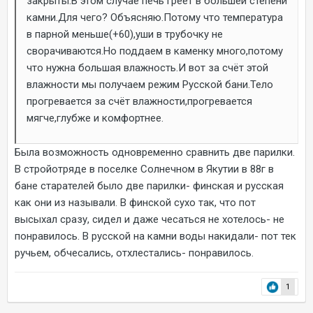
закрыты.В этом случае печь греет в большей степени
камни.Для чего? Объясняю.Потому что температура
в парной меньше(+60),уши в трубочку не
сворачиваются.Но поддаем в каменку много,потому
что нужна большая влажность.И вот за счёт этой
влажности мы получаем режим Русской бани.Тело
прогревается за счёт влажности,прогревается
мягче,глубже и комфортнее.
Была возможность одновременно сравнить две парилки.
В стройотряде в поселке Солнечном в Якутии в 88г в
бане старателей было две парилки- финская и русская
как они из называли. В финской сухо так, что пот
высыхал сразу, сидел и даже чесаться не хотелось- не
понравилось. В русской на камни воды накидали- пот тек
ручьем, обчесались, отхлестались- понравилось.
1