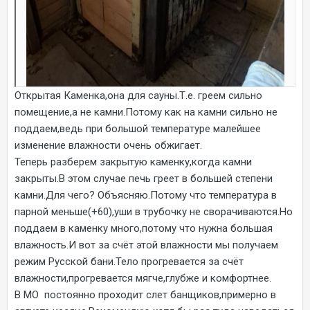
Открытая Каменка,она для сауны.Т.е. греем сильно
помещение,а не камни.Потому как на камни сильно не
поддаем,ведь при большой температуре малейшее
изменение влажности очень обжигает.
Теперь разберем закрытую каменку,когда камни
закрыты.В этом случае печь греет в большей степени
камни.Для чего? Объясняю.Потому что температура в
парной меньше(+60),уши в трубочку не сворачиваются.Но
поддаем в каменку много,потому что нужна большая
влажность.И вот за счёт этой влажности мы получаем
режим Русской бани.Тело прогревается за счёт
влажности,прогревается мягче,глубже и комфортнее.
В МО постоянно проходит слет банщиков,примерно в