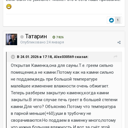
1
Татарин
7 826
Опубликовано
24 января
В 24.01.2026 в 17:18, Alex030569 сказал:
Открытая Каменка,она для сауны.Т.е. греем сильно
помещение,а не камни.Потому как на камни сильно
не поддаем,ведь при большой температуре
малейшее изменение влажности очень обжигает.
Теперь разберем закрытую каменку,когда камни
закрыты.В этом случае печь греет в большей степени
камни.Для чего? Объясняю.Потому что температура
в парной меньше(+60),уши в трубочку не
сворачиваются.Но поддаем в каменку много,потому
что нужна большая влажность.И вот за счёт этой