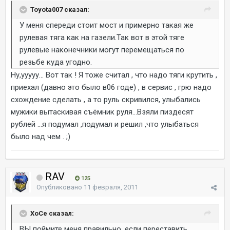
Toyota007 сказал:
У меня спереди стоит мост и примерно такая же
рулевая тяга как на газели.Так вот в этой тяге
рулевые наконечники могут перемещаться по
резьбе куда угодно.
Ну,ууууу... Вот так ! Я тоже считал , что надо тяги крутить ,
приехал (давно это было в06 годе) , в сервис , грю надо
схождение сделать , а то руль скривился, улыбались
мужики вытаскивая съёмник руля...Взяли пиздесят
рублей ...я подумал ,подумал и решил ,что улыбаться
было над чем . ;)
RAV
125
Опубликовано
11 февраля, 2011
ХоСе сказал:
ВЫ поймите меня правильно, если переставить