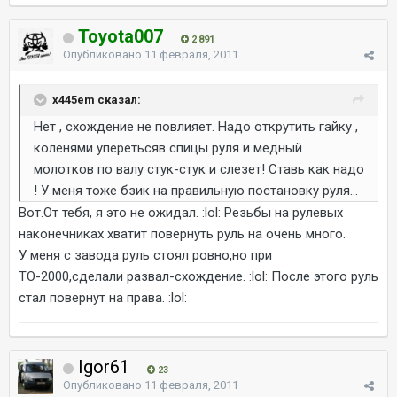
Toyota007
2 891
Опубликовано
11 февраля, 2011
x445em сказал:
Нет , схождение не повлияет. Надо открутить гайку ,
коленями уперетьсяв спицы руля и медный
молотков по валу стук-стук и слезет! Ставь как надо
! У меня тоже бзик на правильную постановку руля...
Вот.От тебя, я это не ожидал. :lol: Резьбы на рулевых
наконечниках хватит повернуть руль на очень много.
У меня с завода руль стоял ровно,но при
ТО-2000,сделали развал-схождение. :lol: После этого руль
стал повернут на права. :lol:
Igor61
23
Опубликовано
11 февраля, 2011