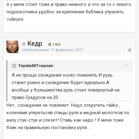
я у меня стоит тоже в право немного а что за то с левого
подлокотника удобно за крипления бублика упралять
:rolleyes:
Кедр
1 654
Опубликовано
11 февраля, 2011
Toyota007 сказал:
А не проще схождение колес поменять.И руль
станет ровно и схождение будет идеально.А
вообще у большинства руль стоит повернутый на
право.Градусов на 20.
Нет , схождение не повлияет. Надо открутить гайку ,
коленями уперетьсяв спицы руля и медный молотков по
валу стук-стук и слезет! Ставь как надо ! У меня тоже
бзик на правильную постановку руля...