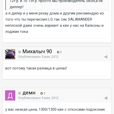
12т.р. и 70 15т.р. просто мы производитель окон,а не
диллер!
а я дилер и у меня рехау дома и другим рекомендую из
того что ты перечислил LG так сяк SALAMANDER
неплохой даже очень вариант а кве у нас на балконы и
лоджии тока
Михалыч 90
1
Опубликовано
5 мая, 2012
вот потому такая разница в ценах!
демн
1
Опубликовано
5 мая, 2012
у вас низкая цена, 1300/1300 кве с откосами подоконик