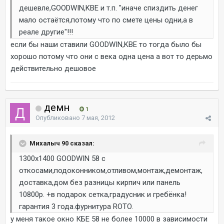
дешевле,GOODWIN,KBE и т.п. "иначе спиздить денег
мало остаётся,потому что по смете цены одни,а в
реале другие"!!!
если бы наши ставили GOODWIN,KBE то тогда было бы
хорошо потому что они с века одна цена а вот то дерьмо
действительно дешовое
демн
1
Опубликовано
7 мая, 2012
Михалыч 90 сказал:
1300х1400 GOODWIN 58 с
откосами,подоконником,отливом,монтаж,демонтаж,
доставка,дом без разницы кирпич или панель
10800р. +в подарок сетка,градусник и гребёнка!
гарантия 3 года.фурнитура ROTO.
у меня такое окно КБЕ 58 не более 10000 в зависимости