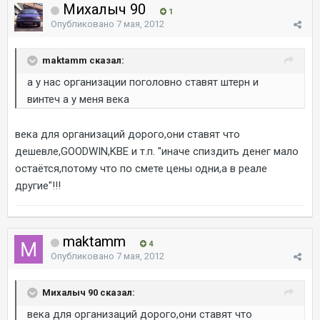
Михалыч 90
1
Опубликовано
7 мая, 2012
maktamm сказал:
а у нас организации поголовно ставят штерн и
винтеч а у меня века
века для организаций дорого,они ставят что
дешевле,GOODWIN,KBE и т.п. "иначе спиздить денег мало
остаётся,потому что по смете цены одни,а в реале
другие"!!!
maktamm
4
Опубликовано
7 мая, 2012
Михалыч 90 сказал:
века для организаций дорого,они ставят что