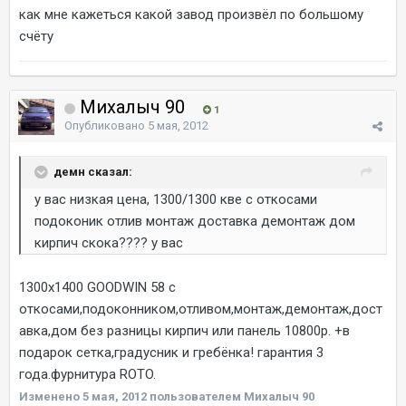
как мне кажеться какой завод произвёл по большому
счёту
Михалыч 90
1
Опубликовано
5 мая, 2012
демн сказал:
у вас низкая цена, 1300/1300 кве с откосами
подоконик отлив монтаж доставка демонтаж дом
кирпич скока???? у вас
1300х1400 GOODWIN 58 с
откосами,подоконником,отливом,монтаж,демонтаж,дост
авка,дом без разницы кирпич или панель 10800р. +в
подарок сетка,градусник и гребёнка! гарантия 3
года.фурнитура ROTO.
Изменено
5 мая, 2012
пользователем Михалыч 90