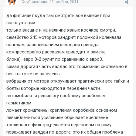
Опубликовано
12 ноября, 2011
да фиг знает куда там смотреть,всё вылезет при
эксплуатации...
только внешне и на наличие явных косяков смотри.
семейство 245 моторов хандрит: поломкой коленвала
пополам, разваливанием шестерни привода
компрессора(по рассказам приводит к замене
блока)...евро 0-2 рулит по сравнению с евро3.
самая дорогая часть валдая это тормозная система,но в
неё ты тоже не залезешь
вибрация от мотора откручивает практически все гайки и
болты которые находятся в передней части
автомобиля...я решил эту проблему резьбовым
герметиком
ломает кронштейны крепления коробки(в основном
левый)лечиться усилением.обрывает крепление
топливного фильтра,решается переносом на раму
поваживает валдаи по дороге. это их общая проблема