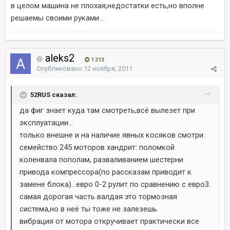
в целом машина не плохая,недостатки есть,но вполне
решаемы своими руками...
aleks2
1 313
Опубликовано
12 ноября, 2011
52RUS сказал:
да фиг знает куда там смотреть,всё вылезет при
эксплуатации...
только внешне и на наличие явных косяков смотри.
семейство 245 моторов хандрит: поломкой
коленвала пополам, разваливанием шестерни
привода компрессора(по рассказам приводит к
замене блока)...евро 0-2 рулит по сравнению с евро3.
самая дорогая часть валдая это тормозная
система,но в неё ты тоже не залезешь
вибрация от мотора откручивает практически все