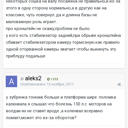
некоторых сошка на валу посажена не правильно,и из-за
этого в одну сторону нормально,а в другую как на
классике, чуть повернул..да и длинна базы не
маловажную роль играет...
про кронштейн не скажу,проблем не было.
у кого есть стабилизатор задний,при обрыве кронштейна
сбивает стабилизатором камеру тормозную.как правило
одной оторванной камеры хватает чтобы выкинуть эту
приблуду подальше
aleks2
1 313
Опубликовано
12 ноября, 2011
у зубренка тоннаж больше и платформа шире. поломка
каленвала я слышал что болезнь 150 л.с. моторов на
волдаи их не ставят вроде ,а коленвал всеравно
ломает,может это из-за оборотов?