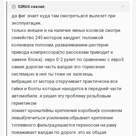
52RUS сказал:
да фиг знает куда там смотреть,всё вылезет при
эксплуатации...
только внешне и на наличие явных косяков смотри.
семейство 245 моторов хандрит: поломкой
коленвала пополам, разваливанием шестерни
привода компрессора(по рассказам приводит к
замене блока)...евро 0-2 рулит по сравнению с евро3.
самая дорогая часть валдая это тормозная
система,но в неё ты тоже не залезешь
вибрация от мотора откручивает практически все
гайки и болты которые находятся в передней части
автомобиля...я решил эту проблему резьбовым
герметиком
ломает кронштейны крепления коробки(в основном
левый)лечиться усилением.обрывает крепление
топливного фильтра,решается переносом на раму
поваживает валдаи по дороге. это их общая