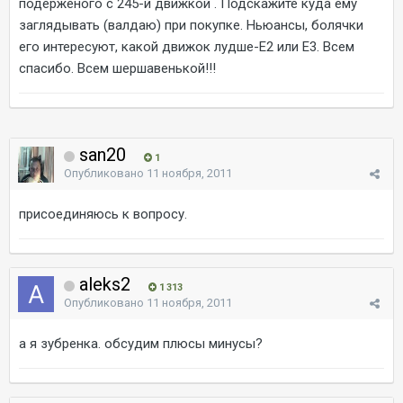
подерженого с 245-й движкой . Подскажите куда ему
заглядывать (валдаю) при покупке. Ньюансы, болячки
его интересуют, какой движок лудше-Е2 или Е3. Всем
спасибо. Всем шершавенькой!!!
san20
1
Опубликовано
11 ноября, 2011
присоединяюсь к вопросу.
aleks2
1 313
Опубликовано
11 ноября, 2011
а я зубренка. обсудим плюсы минусы?