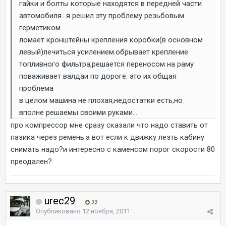
гайки и болты которые находятся в передней части
автомобиля...я решил эту проблему резьбовым
герметиком
ломает кронштейны крепления коробки(в основном
левый)лечиться усилением.обрывает крепление
топливного фильтра,решается переносом на раму
поваживает валдаи по дороге. это их общая
проблема
в целом машина не плохая,недостатки есть,но
вполне решаемы своими руками...
про компрессор мне сразу сказали что надо ставить от
пазика через ремень.а вот если к движку лезть кабину
снимать надо?и интересно с каменсом порог скорости 80
преодален?
urec29
22
Опубликовано
12 ноября, 2011