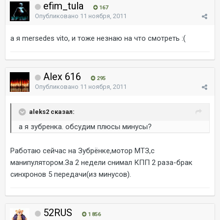
efim_tula
167
Опубликовано
11 ноября, 2011
а я mersedes vito, и тоже незнаю на что смотреть :(
Alex 616
295
Опубликовано
11 ноября, 2011
aleks2 сказал:
а я зубренка. обсудим плюсы минусы?
Работаю сейчас на Зубрёнке,мотор МТЗ,с
манипулятором.За 2 недели снимал КПП 2 раза-брак
синхронов 5 передачи(из минусов).
52RUS
1 856