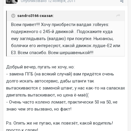
Опубликовано
12 ноября, 2011
sandro3166 сказал:
Всем привет!!! Хочу приобрести валдая :rolleyes:
подерженого с 245-й движкой . Подскажите куда
ему заглядывать (валдаю) при покупке. Ньюансы,
болячки его интересуют, какой движок лудше-Е2 или
Е3. Всем спасибо. Всем шершавенькой!!!
Добрый вечер, пугать не хочу, но:
- замена ПГБ (на всякий случай) вам придётся очень
долго искать автосервис, дабы штанги так
вытаскиваются с заменой штанг, у нас как-то на саласках
двигатель вытаскивают, но цена ё-маё((
- Очень часто колено ломает, практически 50 на 50, не
знаю чем это вызвано, но факт!
P.s. Опять же не пугаю, как повезёт, какой водитель!
просто к слову!