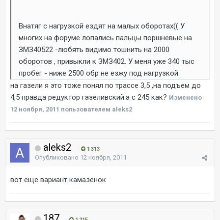
Внатяг с нагрузкой ездят на малых оборотах(( У
многих на форуме лопались пальцы поршневые на
ЗМЗ40522 -любять видимо тошнить на 2000
оборотов , привыкли к ЗМЗ402. У меня уже 340 тыс
пробег - ниже 2500 обр не езжу под нагрузкой.
на газели я это тоже понял по трассе 3,5 ,на подъем до
4,5 правда редуктор газеливский.а с 245 как?
Изменено
12 ноября, 2011
пользователем aleks2
aleks2
1 313
Опубликовано
12 ноября, 2011
вот еще вариант камазенок
187
1 215