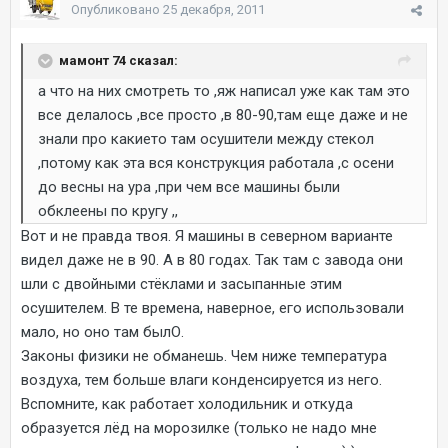
Опубликовано
25 декабря, 2011
мамонт 74 сказал:
а что на них смотреть то ,яж написал уже как там это
все делалось ,все просто ,в 80-90,там еще даже и не
знали про какието там осушители между стекол
,потому как эта вся конструкция работала ,с осени
до весны на ура ,при чем все машины были
обклеены по кругу ,,
Вот и не правда твоя. Я машины в северном варианте
видел даже не в 90. А в 80 годах. Так там с завода они
шли с двойными стёклами и засыпанные этим
осушителем. В те времена, наверное, его использовали
мало, но оно там былО.
Законы физики не обманешь. Чем ниже температура
воздуха, тем больше влаги конденсируется из него.
Вспомните, как работает холодильник и откуда
образуется лёд на морозилке (только не надо мне