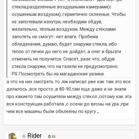
стекла,разделённые воздушными камерами(с
осушенным воздухом), герметично склееные. Чтобы
не запотевали изнутри, необходим обдув,
желательно, тёплым воздухом. Между стёклами
запотеть не смогут- нет влаги. Пробема
обледенения, думаю, будет снаружи стекла, ибо
тепло от печки до него не дойдёт, а снег и брызги
отменить не получится. Спасёт, разе что, обдув
стекла снаружи, что на газели не предусмотрено.
PS Посмотреть бы на магаданские уазики.
а что на них смотреть то ,яж написал уже как там это все
делалось ,все просто ,в 80-90,там еще даже и не знали
про какието там осушители между стекол ,потому как эта
вся конструкция работала ,с осени до весны на ура ,при
чем все машины были обклеены по кругу ,,
Rider
55