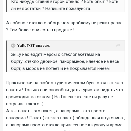
Кто нибудь ставил второй стекло ? Есть опыт ? Есть
ли недостатки ? Напишите пожалуйста.
А лобовое стекло с обогревом проблему не решит разве
? Тем более они есть в продаже !
YaKuT-ST сказал:
хы...у нас ездят мерсы с стеклопакетами на
борту...стекло двойное, панорамное, клееное на весь
борт, в мороз не потеет и не покрывается инеем...
Практически на любом туристическом бусе стоят стекло
пакеты ! Только они способны дать туристам видеть что
происходит за окном :) На Газельках ещё ни разу не
встречал такого :(
А так пакет - это пакет , а панорама - это просто
панорама ! Пакет ( стекло пакет ) обалденная штуковина ,
а панорама просто стекло приклеенное к кузову и кроме