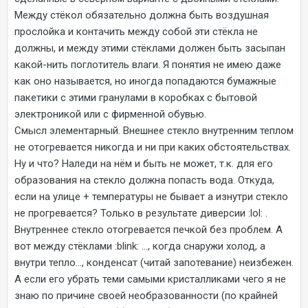
Между стёкол обязательно должна быть воздушная
прослойка и контачить между собой эти стёкла не
должны, и между этими стёклами должен быть засыпан
какой-нить поглотитель влаги. Я понятия не имею даже
как оно называется, но иногда попадаются бумажные
пакетики с этими гранулами в коробках с бытовой
электроникой или с фирменной обувью.
Смысл элементарный. Внешнее стекло внутренним теплом
не отогревается никогда и ни при каких обстоятельствах.
Ну и что? Наледи на нём и быть не может, т.к. для его
образования на стекло должна попасть вода. Откуда,
если на улице + температуры не бывает а изнутри стекло
не прогревается? Только в результате диверсии :lol: .
Внутреннее стекло отогревается печкой без проблем. А
вот между стёклами :blink: ..., когда снаружи холод, а
внутри тепло..., конденсат (читай запотевание) неизбежен.
А если его убрать теми самыми кристалликами чего я не
знаю по причине своей необразованности (по крайней