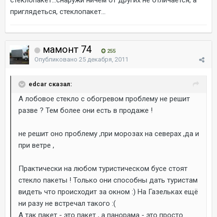
стеклопакет...снаружи ничем от других не отличается, а
приглядеться, стеклопакет...
мамонт 74
255
Опубликовано
25 декабря, 2011
edcar сказал:
А лобовое стекло с обогревом проблему не решит
разве ? Тем более они есть в продаже !
не решит оно проблему ,при морозах на северах ,да и
при ветре ,
Практически на любом туристическом бусе стоят
стекло пакеты ! Только они способны дать туристам
видеть что происходит за окном :) На Газельках ещё
ни разу не встречал такого :(
А так пакет - это пакет , а панорама - это просто