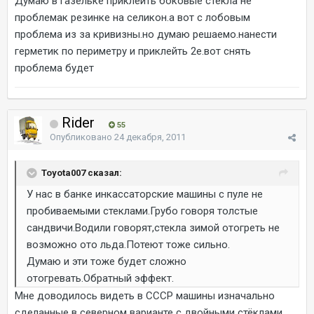
Думаю в газельке приклеить боковые стёкла не
проблемак резинке на селикон.а вот с лобовым
проблема из за кривизны.но думаю решаемо.нанести
герметик по периметру и приклейть 2е.вот снять
проблема будет
Rider
55
Опубликовано
24 декабря, 2011
Toyota007 сказал:
У нас в банке инкассаторские машины с пуле не
пробиваемыми стеклами.Грубо говоря толстые
сандвичи.Водили говорят,стекла зимой отогреть не
возможно ото льда.Потеют тоже сильно.
Думаю и эти тоже будет сложно
отогревать.Обратный эффект.
Мне доводилось видеть в СССР машины изначально
сделанные в северном варианте с двойными стёклами.