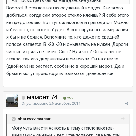
PS Посмотреть бы на магаданские уазики.
Воооот! В стеклопакетах осушенный воздух. Как этого
добиться, когда сам второе стекло клеишь? Я себе этого
не представляю. Вот тут силикогель и пригодится. Можно
и без него, но потеть будет. А вот наружного замерзания
я бы и не боялся. Вспомните те, кто даже по средней
полосе катается. В -20 -30 и омыватель не нужен. Дороги
чистые и грязь не летит. Снег? Ну и что? Он как лёг не
стекло, так его дворниками и смахнули. Он на стекле
(двойном) не растает, особенно в хороший мороз. Да и
брызги могут происходить только от диверсантов.
мамонт 74
255
Опубликовано
25 декабря, 2011
sharovvv сказал:
Могу чуть внести ясность в тему стеклопакетов-
занимаюсь окнами 7 лет. Стеклопакет=два или три