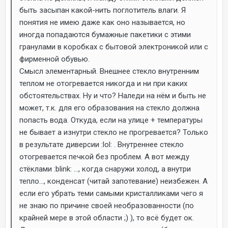
быть засыпан какой-нить поглотитель влаги. Я
понятия не имею даже как оно называется, но
иногда попадаются бумажные пакетики с этими
гранулами в коробках с бытовой электроникой или с
фирменной обувью.
Смысл элементарный. Внешнее стекло внутренним
теплом не отогревается никогда и ни при каких
обстоятельствах. Ну и что? Наледи на нём и быть не
может, т.к. для его образования на стекло должна
попасть вода. Откуда, если на улице + температуры
не бывает а изнутри стекло не прогревается? Только
в результате диверсии :lol: . Внутреннее стекло
отогревается печкой без проблем. А вот между
стёклами :blink: ..., когда снаружи холод, а внутри
тепло..., конденсат (читай запотевание) неизбежен. А
если его убрать теми самыми кристалликами чего я
не знаю по причине своей необразованности (по
крайней мере в этой области ;) ), то всё будет ок.