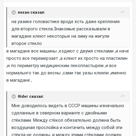
лехан сказал:
на уазике головастике вроде есть даже крепления
для второго стекла.Знакомые рассказывали в
магадане клеют некоторые на зиму на жигули
второе стекло
в магадане все машины ,ездиют с двумя стеклами ,и наче
просто все перемерзает ,а клеют их просто на пластилин
,и по периметру медицинским лекопластырем ,и все
нормальнго так до весны ,сами так уазы клеили ,именно
в магадане ,
Rider сказал:
Мне доводилось видеть в СССР машины изначально
сделанные в северном варианте с двойными
стёклами. Между стёкол обязательно должна быть
воздушная прослойка и контачить между собой эти
стёкла не должны, и между этими стёклами должен