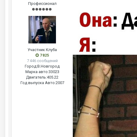
Профессионал
Участник Клуба
7 825
7 446 сообщений
Город:
В.Новгород
Марка авто:
33023
Двигатель:
405.22
Год выпуска Авто:
2007