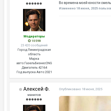
Во времена моей юности смелые 
Изменено
18 июня, 2025
пользов
Модераторы
10 598
23 420 сообщений
Город:
Ленинградская
область
Марка
авто:
ГазельБизнесCNG
Двигатель:
42164
Год выпуска Авто:
2021
Алексей Ф.
Опубликовано
18 июня, 2025
манилов