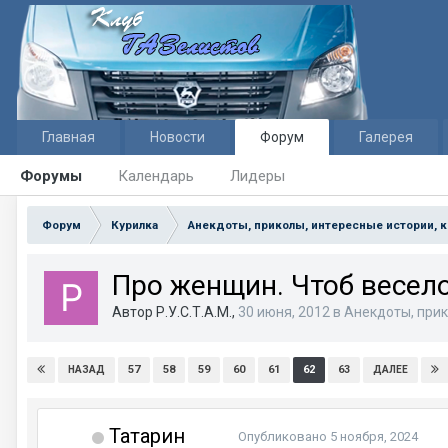
Главная
Новости
Форум
Галерея
Форумы
Календарь
Лидеры
Форум
Курилка
Анекдоты, приколы, интересные истории, 
Про женщин. Чтоб весело
Автор Р.У.С.Т.А.М.,
30 июня, 2012
в
Анекдоты, прик
57
58
59
60
61
62
63
НАЗАД
ДАЛЕЕ
Татарин
Опубликовано
5 ноября, 2024