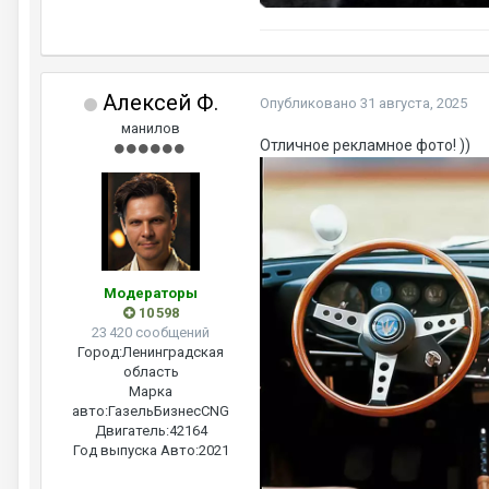
Алексей Ф.
Опубликовано
31 августа, 2025
манилов
Отличное рекламное фото! ))
Модераторы
10 598
23 420 сообщений
Город:
Ленинградская
область
Марка
авто:
ГазельБизнесCNG
Двигатель:
42164
Год выпуска Авто:
2021