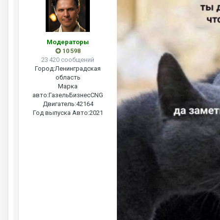
Модераторы
10 598
23 420 сообщений
Город:
Ленинградская
область
Марка
авто:
ГазельБизнесCNG
Двигатель:
42164
Год выпуска Авто:
2021