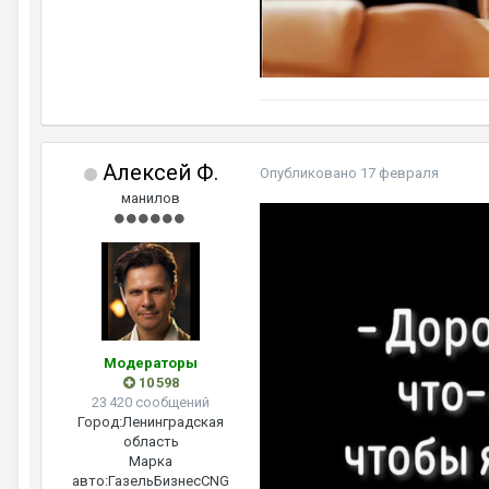
Алексей Ф.
Опубликовано
17 февраля
манилов
Модераторы
10 598
23 420 сообщений
Город:
Ленинградская
область
Марка
авто:
ГазельБизнесCNG