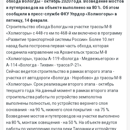
обхода Вологды - октябрь 2020 года. Возведение мостов
и путепроводов на объекте выполнено на 80 %. Об этом
сообщили в пресс-службе ФКУ Упрдор «Холмогоры» в
пятницу, 14 февраля.
Строительство обхода Вологды на участке трассы М-8
«Холмогоры» с 448-го км по 468-й км включено в программу
«Развитие транспортной системы России». Более 10 лет
назад была построена первая часть обхода, которая
соединила направление на Архангельск трассы М-8
«Холмогоры», трассы А-119 «Вологда - Медвежьегорск» и
А-114 «Вологда - Тихвин - трасса Р-21».
Сейчас ведется строительство в рамках второго этапа -
участка от автодороги «Вологда - Норобово» до трассы М-8
«Холмогоры». Срок реализации второго этапа - октябрь
текущего года. На данный момент в рамках второго этапа
строительства работы по устройство земполотна
выполнены полностью, по устройство верхнего слоя
основания - на 90 %, нижнего слоя покрытия - на 75 %.
Возведение мостов и путепроводов на участке выполнено
на 80 %, монтаж освещения - на 50 %. На объекте ведутся
работы по укреплению русла реки Тарзанки и устройству