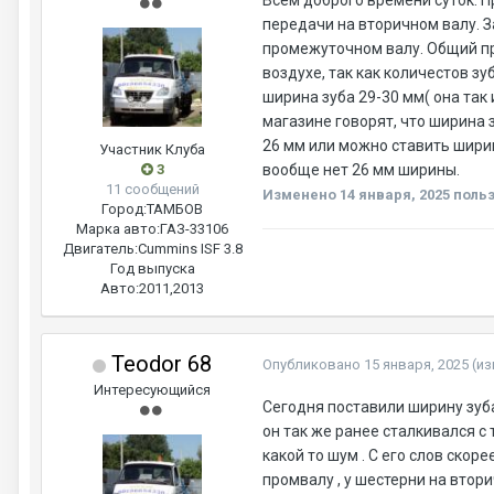
Всем доброго времени суток. П
передачи на вторичном валу. З
промежуточном валу. Общий про
воздухе, так как количестов зу
ширина зуба 29-30 мм( она так 
магазине говорят, что ширина з
26 мм или можно ставить ширин
Участник Клуба
3
вообще нет 26 мм ширины.
11 сообщений
Изменено
14 января, 2025
польз
Город:
ТАМБОВ
Марка авто:
ГАЗ-33106
Двигатель:
Cummins ISF 3.8
Год выпуска
Авто:
2011,2013
Teodor 68
Опубликовано
15 января, 2025
(и
Интересующийся
Сегодня поставили ширину зуба
он так же ранее сталкивался с
какой то шум . С его слов скор
промвалу , у шестерни на втор