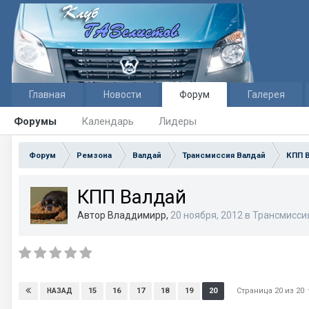
Главная
Новости
Форум
Галерея
Форумы
Календарь
Лидеры
Форум
Ремзона
Валдай
Трансмиссия Валдай
КПП 
КПП Валдай
Автор Владдимирр,
20 ноября, 2012
в
Трансмисси
Страница 20 из 20
15
16
17
18
19
20
НАЗАД