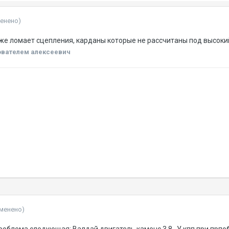
менено)
же ломает сцепления, карданы которые не рассчитаны под высок
вателем алексеевич
зменено)