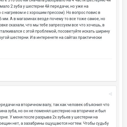
еге 310 000 км сначала разорвало на 4 части шестерню 4й
мало 2 зуба у шестерни 4й передачи, но уже на
с нагревом и с хорошим прессом). Но вопрос повис в
6 мм. А в магазинах везде почему то все тоже самое, но
овке сказали, что мы тебе запрессуем все что хочешь, в
 сталкивался с этой проблемой, посоветуйте искать ширину
ругой шестерни. И в интеренете на сайтах практически
ередачи на вторичном валу, так как человек объяснил что
рина зуба, но он не поменял шестерню на вторичке и был
ерне. У меня после разрыва 2х зубьев у шестерни на
трещин нет, а зазабрины ощущаются ногтем. Чтобы судьбу