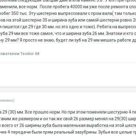
роблема следующая: Валдай двигатель каменс 3.8. У кпп при прпоб
аменили, все норм. После пробега 40000 км уже после ремонта сло
бег 350 тыс. Эту шестерню выпрессовали с пром вала( там только 
бов на этой шестерне 35 и ширина зуба или самой шестерни ровно 2
и пишется где 29 где 30 мм. но это одно и тоже). Ребята на выпресс
уба 29 мм все тоже самое, что и ширина зуба 26 мм. Знатоки и кто
у 29 мм? Я просто не знаю, будет ли зуб на 29 мм мешать работе д
ователем Teodor 68
зменено)
 29 (30) мм. Все прошло норм. Но при этом поменяли шестурню 4 п
 таким же размером и он так же свой 26 размер менял на 29(30) ши
ее всего от 26 ширины зуба была маленькая выработка на этой шест
ичке 4 передачи были прям реальный зазубрины. Зубья все целые 