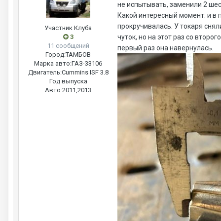
не испытывать, заменили 2 шес
Какой интересный момент: и в 
прокручивалась. У токаря сняли
Участник Клуба
3
чуток, но на этот раз со втор
11 сообщений
первый раз она навернулась.
Город:
ТАМБОВ
Марка авто:
ГАЗ-33106
Двигатель:
Cummins ISF 3.8
Год выпуска
Авто:
2011,2013