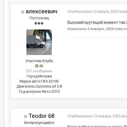
алексеевич
Опубликовано
4 января, 2024
(из
Постоялец
Высокий крутящий момент так 
Изменено
4 января, 2024
пользо
Участник Клуба
40
201 сообщение
Город:
Москва
Марка авто:
ГАЗ-33106
Двигатель:
Cummins isf 3.8
Год выпуска Авто:
2015
Teodor 68
Опубликовано
14 января, 2025
(и
Интересующийся