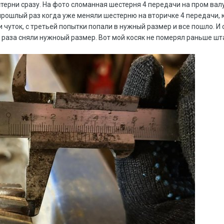
терни сразу. На фото сломанная шестерня 4 передачи на пром валу
прошлый раз когда уже меняли шестерню на вторичке 4 передачи, к
 чуток, с третьей попытки попали в нужный размер и все пошло. И 
ого раза сняли нужноый размер. Вот мой косяк не померял раньше ш