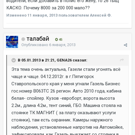
водители, если добавить в полис его жену, то 26 тыщ
КАСКО. Почему 8000 за 200 000 мало??
Изменено
11 января, 2013
пользователем Алексей Ф.
талабай
45
Опубликовано
6 января, 2013
В 05.01.2013 в 21:21, GENA26 сказал:
Эта тема очень актуальна, Газели стали угонять всё
чаще и чаще. 04.12.2012г. в г.Пятигорск
Ставропольского края у меня угнали Газель Бизнес
гос.номер В063ТС 26 регион. Авто 2010 года, кабина
белая- спойлер. Кузов -евроборт, ворота высота
2.2м., длина 4.2м., тент синий, ГБО. Машина стояла на
стоянке ТК МАГНИТ ( за плату оказывают услуги
стоянки), там есть охранник. Камеры наружного
наблюдения, установленные напротив на Автомойке,
зафиксировали, как Газель выезжает со стоянки в