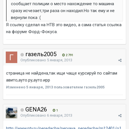
сообщает полиции о место нахождение то машина
сразу исчезает,три раза он находил.Но так ему и не
вернули пока :(
Я ссылку сделал на НТВ это видео, а сама статья ссылка
на форуме Форд-Фокуса.
газель2005
2 791
Опубликовано
5 января, 2013
страница не найдена,так ищи чаще курсируй по сайтам
авито,ауто.ру,ауто.ирр
Изменено
5 января, 2013
пользователем газель2005
GENA26
1
Опубликовано
6 января, 2013
http://www.ntv.ru/peredacha/pervaya_peredacha/m12401/o1