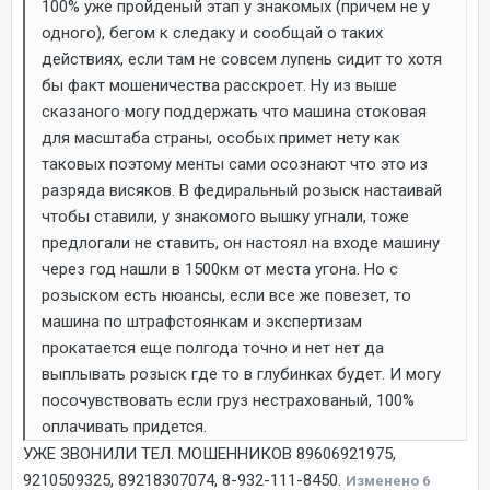
100% уже пройденый этап у знакомых (причем не у
одного), бегом к следаку и сообщай о таких
действиях, если там не совсем лупень сидит то хотя
бы факт мошеничества расскроет. Ну из выше
сказаного могу поддержать что машина стоковая
для масштаба страны, особых примет нету как
таковых поэтому менты сами осознают что это из
разряда висяков. В федиральный розыск настаивай
чтобы ставили, у знакомого вышку угнали, тоже
предлогали не ставить, он настоял на входе машину
через год нашли в 1500км от места угона. Но с
розыском есть нюансы, если все же повезет, то
машина по штрафстоянкам и экспертизам
прокатается еще полгода точно и нет нет да
выплывать розыск где то в глубинках будет. И могу
посочувствовать если груз нестрахованый, 100%
оплачивать придется.
УЖЕ ЗВОНИЛИ ТЕЛ. МОШЕННИКОВ 89606921975,
9210509325, 89218307074, 8-932-111-8450.
Изменено
6