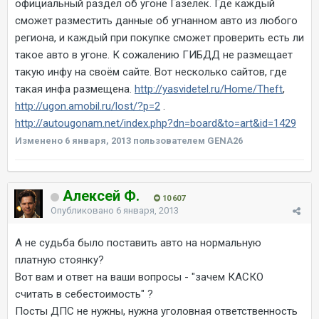
официальный раздел об угоне Газелек. Где каждый
сможет разместить данные об угнанном авто из любого
региона, и каждый при покупке сможет проверить есть ли
такое авто в угоне. К сожалению ГИБДД не размещает
такую инфу на своём сайте. Вот несколько сайтов, где
такая инфа размещена.
http://yasvidetel.ru/Home/Theft
,
http://ugon.amobil.ru/lost/?p=2
.
http://autougonam.net/index.php?dn=board&to=art&id=1429
Изменено
6 января, 2013
пользователем GENA26
Алексей Ф.
10 607
Опубликовано
6 января, 2013
А не судьба было поставить авто на нормальную
платную стоянку?
Вот вам и ответ на ваши вопросы - "зачем КАСКО
считать в себестоимость" ?
Посты ДПС не нужны, нужна уголовная ответственность