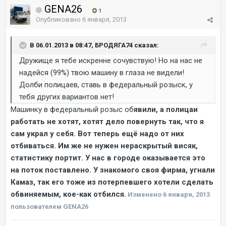
GENA26
1
Опубликовано
6 января, 2013
В 06.01.2013 в 08:47, БРОДЯГА74 сказал:
Дружище я тебе искренне сочувствую! Но на нас не
надейся (99%) твою машину в глаза не видели!
Долби полицаев, ставь в федеральный розыск, у
тебя других вариантов нет!
Машинку в федеральный розыс об
явили, а полицаи
работать не хотят, хотят дело повернуть так, что я
сам украл у себя. Вот теперь ещё надо от них
отбиваться. Им же не нужен нераскрытый висяк,
статистику портит. У нас в городе оказывается это
на поток поставлено. У знакомого своя фирма, угнали
Камаз, так его тоже из потерпевшего хотели сделать
обвиняемым, кое-как отбился.
Изменено
6 января, 2013
пользователем GENA26