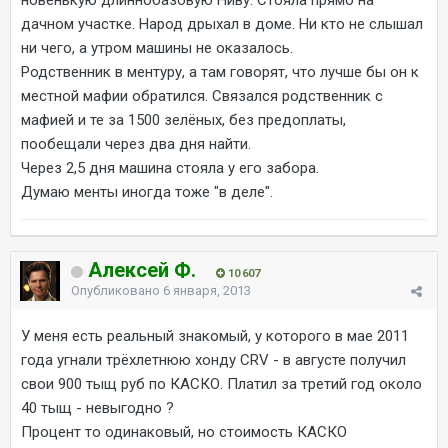
новенькую длиннобазовую Ниву. Стояла прямо на
дачном участке. Народ дрыхал в доме. Ни кто не слышал
ни чего, а утром машины не оказалось.
Родственник в ментуру, а там говорят, что лучше бы он к
местной мафии обратился. Связался родственник с
мафией и те за 1500 зелёных, без предоплаты,
пообещали через два дня найти.
Через 2,5 дня машина стояла у его забора.
Думаю менты иногда тоже "в деле".
Алексей Ф.
10 607
Опубликовано
6 января, 2013
У меня есть реальный знакомый, у которого в мае 2011
года угнали трёхлетнюю хонду CRV - в августе получил
свои 900 тыщ руб по КАСКО. Платил за третий год около
40 тыщ - невыгодно ?
Процент то одинаковый, но стоимость КАСКО