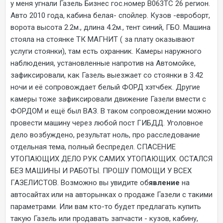
у меня угнали Газель Бизнес гос.номер В063ТС 26 регион.
Авто 2010 года, кабина белая- спойлер. Кузов -евроборт,
ворота высота 2.2м., длина 4.2м., тент синий, ГБО. Машина
стояла на стоянке ТК МАГНИТ ( за плату оказывают
услуги стоянки), там есть охранник. Камеры наружного
наблюдения, установленные напротив на Автомойке,
зафиксировали, как Газель выезжает со стоянки в 3.42
ночи и её сопровождает белый ФОРД хэтчбек. Другие
камеры тоже зафиксировали движение Газели вмести с
ФОРДОМ и ещё был ВАЗ. В таком сопровождении можно
провести машину через любой пост ГИБДД. Уголовное
дело возбуждено, результат ноль, про расследование
отдельная тема, полный беспредел. СПАСЕНИЕ
УТОПАЮЩИХ ДЕЛО РУК САМИХ УТОПАЮЩИХ. ОСТАЛСЯ
БЕЗ МАШИНЫ И РАБОТЫ. ПРОШУ ПОМОЩИ У ВСЕХ
ГАЗЕЛИСТОВ. Возможно вы увидите об
явление
на
автосайтах или на авторынках о продаже Газели с такими
параметрами. Или вам кто-то будет предлагать купить
такую Газель или продавать запчасти - кузов, кабину,