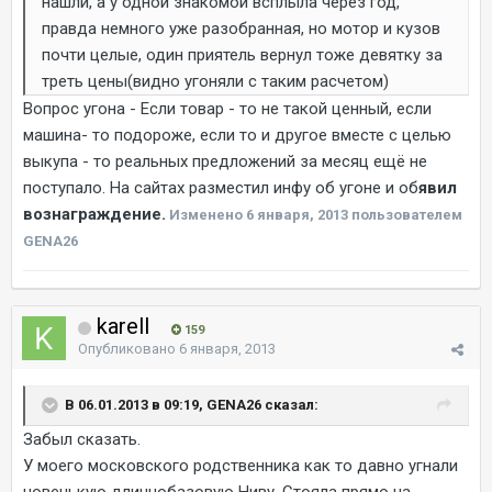
нашли, а у одной знакомой всплыла через год,
правда немного уже разобранная, но мотор и кузов
почти целые, один приятель вернул тоже девятку за
треть цены(видно угоняли с таким расчетом)
Вопрос угона - Если товар - то не такой ценный, если
машина- то подороже, если то и другое вместе с целью
выкупа - то реальных предложений за месяц ещё не
поступало. На сайтах разместил инфу об угоне и об
явил
вознаграждение.
Изменено
6 января, 2013
пользователем
GENA26
karell
159
Опубликовано
6 января, 2013
В 06.01.2013 в 09:19, GENA26 сказал:
Забыл сказать.
У моего московского родственника как то давно угнали