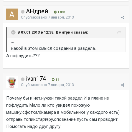
AHдрей
1 883
Опубликовано
7 января, 2013
В 07.01.2013 в 12:38, Дмитрий сказал:
...
какой в этом смысл создании в раздела...
А пофлудить???
ivan174
11
Опубликовано
7 января, 2013
Почему бы и нет,нужен такой раздел.И в плане не
пофлудить.Мало ли кто увидел похожую
машину,сфоткал(камера в мобильнике у каждого есть)
отправь топикстартеру,опознание пусть сам проводит.
Помогать надо друг другу