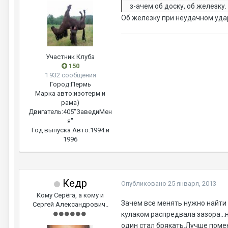
з-ачем об доску, об железку.
Об железку при неудачном удар
Участник Клуба
150
1 932 сообщения
Город:
Пермь
Марка авто:
изотерм и
рама)
Двигатель:
405"ЗаведиМен
я"
Год выпуска Авто:
1994 и
1996
Кедр
Опубликовано
25 января, 2013
Кому Серёга, а кому и
Зачем все менять нужно найти 
Сергей Александрович..
кулаком распредвала зазора...н
один стал брякать.Лучше поме