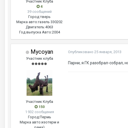
Участник Клуба
4
39 сообщений
Город:
тверь
Марка авто:
газель 330202
Двигатель:
4063
Год выпуска Авто:
2004
Mycoyan
Опубликовано
25 января, 2013
Участник клуба
Парни, я ГК разобрал-собрал, н
Участник Клуба
150
1 932 сообщения
Город:
Пермь
Марка авто:
изотерм и
рама)