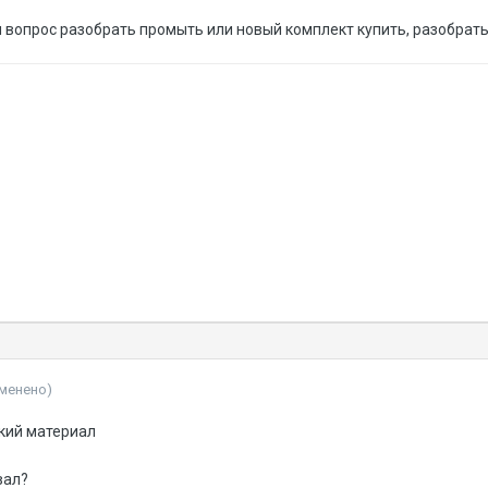
л вопрос разобрать промыть или новый комплект купить, разобрать 
зменено)
пкий материал
вал?