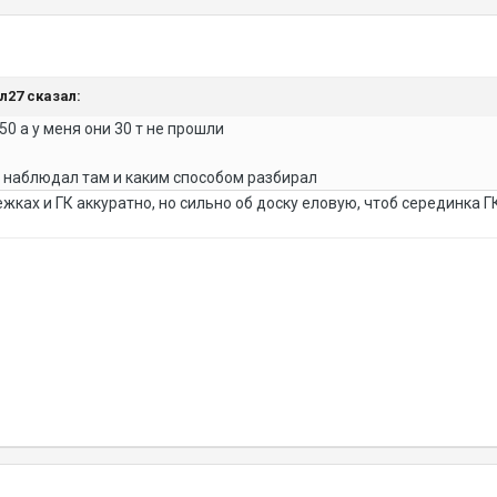
ил27 сказал:
50 а у меня они 30 т не прошли
е наблюдал там и каким способом разбирал
ежках и ГК аккуратно, но сильно об доску еловую, чтоб серединка 