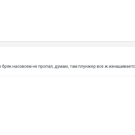
о бряк насовсем не пропал, думаю, там плунжер все ж изнашивается