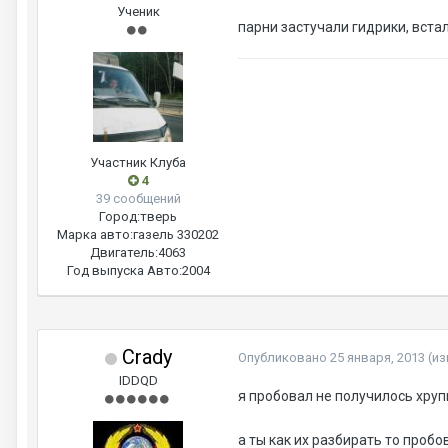
Ученик
парни застучали гидрики, вста
Участник Клуба
4
39 сообщений
Город:
тверь
Марка авто:
газель 330202
Двигатель:
4063
Год выпуска Авто:
2004
Crady
Опубликовано
25 января, 2013
(и
IDDQD
я пробовал не получилось хру
а ты как их разбирать то пробо