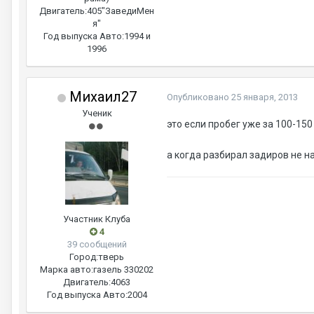
Двигатель:
405"ЗаведиМен
я"
Год выпуска Авто:
1994 и
1996
Михаил27
Опубликовано
25 января, 2013
Ученик
это если пробег уже за 100-150
а когда разбирал задиров не 
Участник Клуба
4
39 сообщений
Город:
тверь
Марка авто:
газель 330202
Двигатель:
4063
Год выпуска Авто:
2004