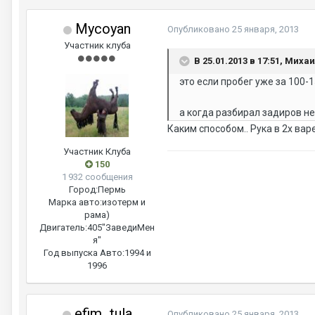
Mycoyan
Опубликовано
25 января, 2013
Участник клуба
В 25.01.2013 в 17:51, Миха
это если пробег уже за 100-1
а когда разбирал задиров н
Каким способом.. Рука в 2х вар
Участник Клуба
150
1 932 сообщения
Город:
Пермь
Марка авто:
изотерм и
рама)
Двигатель:
405"ЗаведиМен
я"
Год выпуска Авто:
1994 и
1996
efim_tula
Опубликовано
25 января, 2013