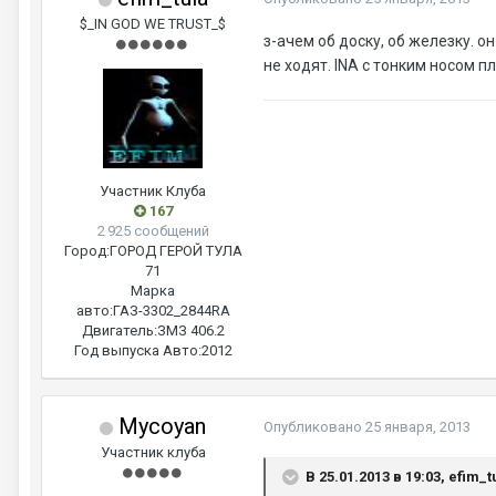
$_IN GOD WE TRUST_$
з-ачем об доску, об железку. о
не ходят. INA с тонким носом п
Участник Клуба
167
2 925 сообщений
Город:
ГОРОД ГЕРОЙ ТУЛА
71
Марка
авто:
ГАЗ-3302_2844RA
Двигатель:
ЗМЗ 406.2
Год выпуска Авто:
2012
Mycoyan
Опубликовано
25 января, 2013
Участник клуба
В 25.01.2013 в 19:03, efim_