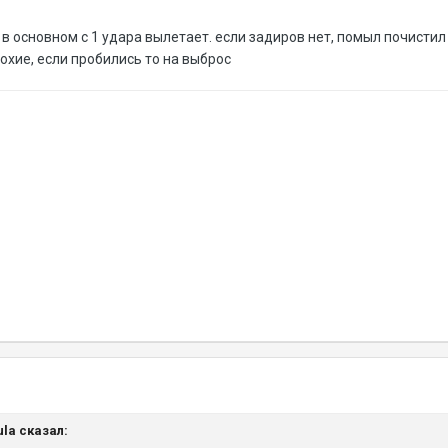
н в основном с 1 удара вылетает. если задиров нет, помыл почисти
лохие, если пробились то на выброс
tula сказал: