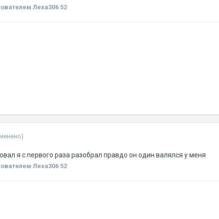
ователем Леха306 52
зменено)
овал я с первого раза разобрал правдо он один валялся у меня
ователем Леха306 52