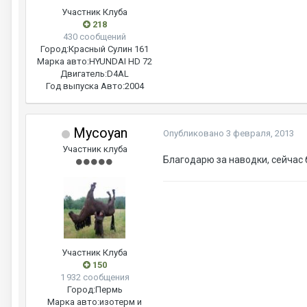
Участник Клуба
218
430 сообщений
Город:
Красный Сулин 161
Марка авто:
HYUNDAI HD 72
Двигатель:
D4AL
Год выпуска Авто:
2004
Mycoyan
Опубликовано
3 февраля, 2013
Участник клуба
Благодарю за наводки, сейчас
Участник Клуба
150
1 932 сообщения
Город:
Пермь
Марка авто:
изотерм и