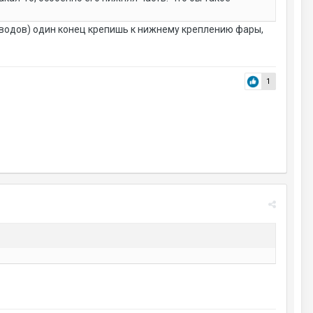
водов) один конец крепишь к нижнему креплению фары,
1