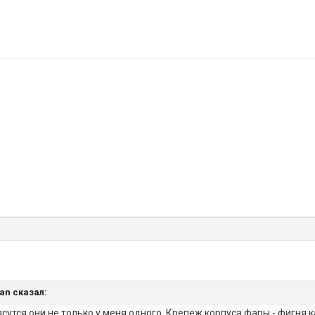
yan сказал:
сутся они не только у меня одного. Крепеж корпуса фары - фигня к