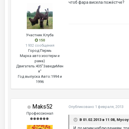
чтоб фара висела пожёстче?
Участник Клуба
150
1 932 сообщения
Город:
Пермь
Марка авто:
изотерм и
рама)
Двигатель:
405"ЗаведиМен
я"
Год выпуска Авто:
1994 и
1996
Maks52
Опубликовано
1 февраля, 2013
Профессионал
В 01.02.2013 в 11:08, Myco
И, по моим наблюдениям, тря