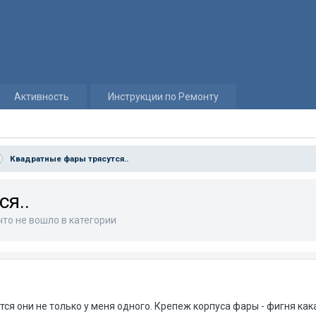
Активность
Инструкции по Ремонту
Квадратные фары трясутся..
я..
что не вошло в категории
ся они не только у меня одного. Крепеж корпуса фары - фигня кака