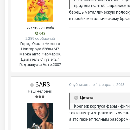
приделать, чтоб фара висел
берешь металлическую полоску
второй к металлическому брыз
Участник Клуба
642
2 289 сообщений
Город:
Около Нижнего
Новгорода 526км М7
Марка авто:
ФермерОК
Двигатель:
Chrysler 2.4
Год выпуска Авто:
2007
BARS
Опубликовано
1 февраля, 2013
Наш Человек
Цитата
Крепеж корпуса фары - фигн
так и внутри отражатель очень
а это пахнет полным разбором