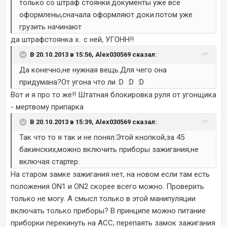
только со штраф стоянки.документы уже все
оформлены,сначала оформляют доки.потом уже
грузить начинают
да штрафстоянка х.. с ней, УГОНН!!
В 20.10.2013 в 15:56, Alex030569 сказал:
Да конечно,не нужная вещь.Для чего она
придумана?От угона что ли :D :D :D
Вот и я про то же!! Штатная блокировка руля от угонщика
- мертвому припарка
В 20.10.2013 в 15:39, Alex030569 сказал:
Так что то я так и не понял.Этой кнопкой,за 45
бакинских,можно включить приборы зажигания,не
включая стартер.
На старом замке зажигания нет, на новом если там есть
положения ON1 и ON2 скорее всего можно. Проверить
только не могу. А смысл только в этой манипуляции
включать только приборы? В принципе можно питание
приборки перекинуть на АСС, перепаять замок зажигания