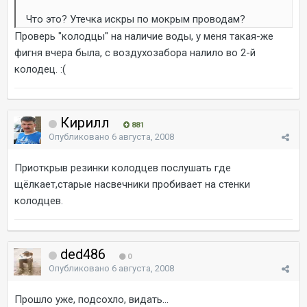
Что это? Утечка искры по мокрым проводам?
Проверь "колодцы" на наличие воды, у меня такая-же
фигня вчера была, с воздухозабора налило во 2-й
колодец. :(
Кирилл
881
Опубликовано
6 августа, 2008
Приоткрыв резинки колодцев послушать где
щёлкает,старые насвечники пробивает на стенки
колодцев.
ded486
0
Опубликовано
6 августа, 2008
Прошло уже, подсохло, видать...