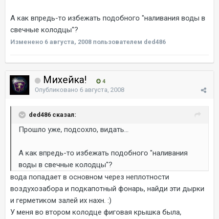
А как впредь-то избежать подобного "наливания воды в
свечные колодцы"?
Изменено
6 августа, 2008
пользователем ded486
Михейка!
4
Опубликовано
6 августа, 2008
ded486 сказал:
Прошло уже, подсохло, видать...
А как впредь-то избежать подобного "наливания
воды в свечные колодцы"?
вода попадает в основном через неплотности
воздухозабора и подкапотный фонарь, найди эти дырки
и герметиком залей их нахн. :)
У меня во втором колодце фиговая крышка была,