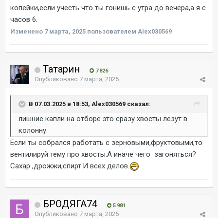
копейки,если учесть что ты гонишь с утра до вечера,а я с
часов 6.
Изменено
7 марта, 2025
пользователем Alex030569
Татарин
7 826
Опубликовано
7 марта, 2025
В 07.03.2025 в 18:53, Alex030569 сказал:
лишние капли на отборе это сразу хвосты лезут в
колонну.
Если ты собрался работать с зерновыми,фруктовыми,то
вентилируй тему про хвосты.А иначе чего загоняться?
Сахар ,дрожжи,спирт.И всех делов.
БРОДЯГА74
5 981
Опубликовано
7 марта, 2025