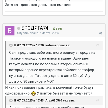
Зато как дашь, как дашь - как вмажешь...
БРОДЯГА74
5 981
Опубликовано
7 марта, 2025
В 07.03.2025 в 17:20, valemat сказал:
Саня представь себе опытного водилу в городе на
Тазике и молодого на новой машине. Один рвёт
газует мечется по полосами а второй опытный
который заранее перестроится поймает светофор,
ну и так далее. Так вот у одного авто 30 руб. А у
другого 30 лимонов .и ЧО?
И как показывает практика, в конечной точке будут
одновременно..
У понтов бывает и не получается!
В 07.03.2025 в 17:43, Alex030569 сказал:
А я понадеялся на уральского спеСиалиста)