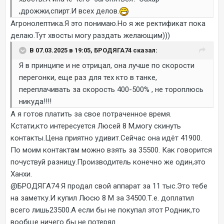
,дрожжи,спирт.И всех делов.
Агронолептика.Я это понимаю.Но я же ректификат пока
делаю.Тут хвосты могу раздать желающим)))
В 07.03.2025 в 19:05, БРОДЯГА74 сказал:
Я в принципе и не отрицал, она лучше по скорости
перегонки, еще раз для тех кто в танке,
переплачивать за скорость 400-500% , не тороплюсь
никуда!!!!
А я готов платить за свое потраченное время.
Кстати,кто интересуется Люсей 8 М,могу скинуть
контакты.Цена приятно удивит.Сейчас она идёт 41900.
По моим контактам можно взять за 35500. Как говорится
почуствуй разницу.Производитель конечно же один,это
Ханхи.
@БРОДЯГА74
Я продал свой аппарат за 11 тыс.Это тебе
на заметку.И купил Люсю 8 М за 34500.Т.е. доплатил
всего лишь23500.А если бы не покупал этот Родник,то
вообще ничего бы не потерял.