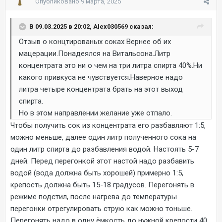
Опубликовано
9 марта, 2025
В 09.03.2025 в 20:02, Alex030569 сказал:
Отзыв о концтированых соках Вернее об их
мацерации.Понадеялся на Витальсона.Литр
концентрата это ни о чем на три литра спирта 40%.Ни
какого привкуса не чувствуется.Наверное надо
литра четыре концентрата брать на этот выход
спирта.
Но в этом направлении желание уже отпало.
Чтобы получить сок из концентрата его разбавляют 1:5,
можно меньше, далее один литр полученного сока на
один литр спирта до разбавления водой. Настоять 5-7
дней. Перед перегонкой этот настой надо разбавить
водой (вода должна быть хорошей) примерно 1:5,
крепость должна быть 15-18 градусов. Перегонять в
режиме подстил, после нагрева до температуры
перегонки отрегулировать струю как можно тоньше.
Перегонять надо в одну ёмкость до нужной крепости 40