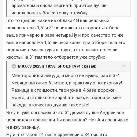
ароматном и снова пергнать при этом лучше
использовать более тонкую трубку.
что то цыфры какие из облака? Я как реальный
пользователь 1,5" и 3" понимаю,что скорость отбора
выше примерно в раза четыре.Ну и про качество то же
выше написал.На 1,5" лишняя капля при отборе тела это
поднятие температуры в царге,а это значит полезли
хвосты.На 3" там тело отбирается уже струйно.
В 07.03.2025 в 18:58, БРОДЯГА74 сказал:
Мне торопится некуда, и много не нужно, раз в 3-4
месяца выгоняю 6 литров, и практикую потихоньку!
Разница в стоимости, твой уже в 4 раза дороже
моего, я столько не зарабатываю, и торопится мне
некуда, а качество думаю такое же!
Вот,ты уже согласился что 3" дюйма лучше.Андрей,все
познается в сравнении.Ты сравнивал? Нет.А я сравниваю
и вижу разницу.
Ну и что такое 14 тыс в сравнении с 34 тыс.Это