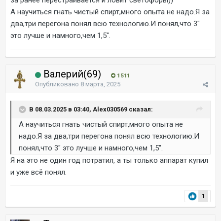
за ранее перестраивается и ловит светофоры))
А научиться гнать чистый спирт,много опыта не надо.Я за
два,три перегона понял всю технологию.И понял,что 3"
это лучше и намного,чем 1,5".
Валерий(69)
1 511
Опубликовано
8 марта, 2025
В 08.03.2025 в 03:40, Alex030569 сказал:
А научиться гнать чистый спирт,много опыта не
надо.Я за два,три перегона понял всю технологию.И
понял,что 3" это лучше и намного,чем 1,5".
Я на это не один год потратил, а ты только аппарат купил
и уже всё понял.
1