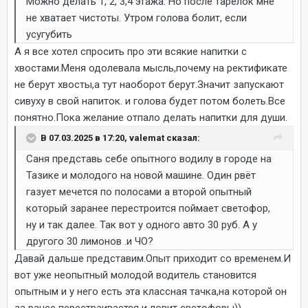
Можно делать 1, 2, 3,4 этажа. Но после тарелок мне
не хватает чистоты. Утром голова болит, если
усугубить
А я все хотел спросить про эти всякие напитки с
хвостами.Меня одолевала мысль,почему на ректификате
не берут хвосты,а тут наоборот берут.Значит запускают
сивуху в свой напиток. и голова будет потом болеть.Все
понятно.Пока желание отпало делать напитки для души.
В 07.03.2025 в 17:20, valemat сказал:
Саня представь себе опытного водилу в городе на
Тазике и молодого на новой машине. Один рвёт
газует мечется по полосами а второй опытный
который заранее перестроится поймает светофор,
ну и так далее. Так вот у одного авто 30 руб. А у
другого 30 лимонов .и ЧО?
Давай дальше представим.Опыт приходит со временем.И
вот уже неопытный молодой водитель становится
опытным и у него есть эта классная тачка,на которой он