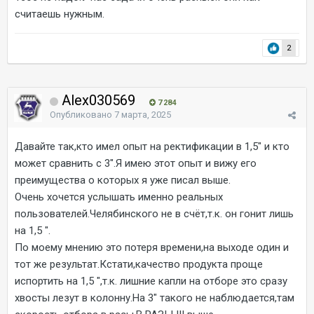
считаешь нужным.
2
Alex030569
7 284
Опубликовано
7 марта, 2025
Давайте так,кто имел опыт на ректификации в 1,5" и кто
может сравнить с 3".Я имею этот опыт и вижу его
преимущества о которых я уже писал выше.
Очень хочется услышать именно реальных
пользователей.Челябинского не в счёт,т.к. он гонит лишь
на 1,5 ".
По моему мнению это потеря времени,на выходе один и
тот же результат.Кстати,качество продукта проще
испортить на 1,5 ",т.к. лишние капли на отборе это сразу
хвосты лезут в колонну.На 3" такого не наблюдается,там