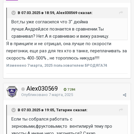
В 07.03.2025 в 18:59, Alex030569 сказал:
Вот,ты уже согласился что 3" дюйма
лучше.Андрей,все познается в сравнении.Ты
сравнивал? Нет.А я сравниваю и вижу разницу.
Я в принципе и не отрицал, она лучше по скорости
перегонки, еще раз для тех кто в танке, переплачивать за
скорость 400-500% , не тороплюсь никуда!!!!
Изменено
7 марта, 2025
пользователем БРОДЯГА74
Alex030569
7 284
Опубликовано
7 марта, 2025
В 07.03.2025 в 19:05, Татарин сказал:
Если ты собрался работать с
зерновыми,фруктовыми,то вентилируй тему про
хвосты.А иначе чего загоняться? Сахар