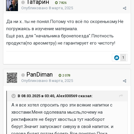
Татарин
7 826
Опубликовано
8 марта, 2025
Да ни х...ты не понял.Потому что всё по скоренькому.Не
погружаясь в изучение материала.
Ещё раз, для "начальника бронепоезда".Плотность
продукта(по ареометру) не гарантирует его чистоту!
1
PanDiman
2 078
Опубликовано
8 марта, 2025
В 08.03.2025 в 03:40, Alex030569 сказал:
А я все хотел спросить про эти всякие напитки с
хвостами.Меня одолевала мысль,почему на
ректификате не берут хвосты,а тут наоборот
берут.Значит запускают сивуху в свой напиток. и
голова будет потом болеть.Все понятно.Пока