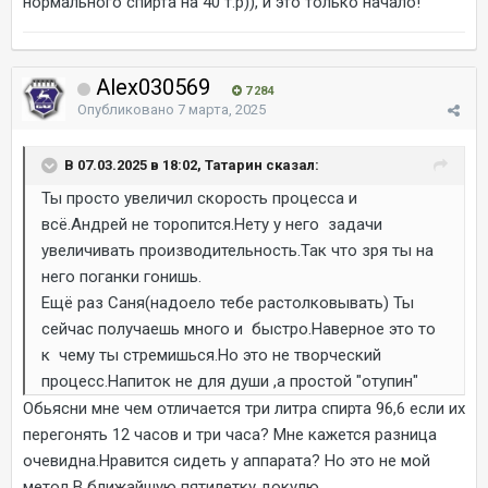
нормального спирта на 40 т.р)), и это только начало!
Alex030569
7 284
Опубликовано
7 марта, 2025
В 07.03.2025 в 18:02, Татарин сказал:
Ты просто увеличил скорость процесса и
всё.Андрей не торопится.Нету у него задачи
увеличивать производительность.Так что зря ты на
него поганки гонишь.
Ещё раз Саня(надоело тебе растолковывать) Ты
сейчас получаешь много и быстро.Наверное это то
к чему ты стремишься.Но это не творческий
процесс.Напиток не для души ,а простой "отупин"
Обьясни мне чем отличается три литра спирта 96,6 если их
перегонять 12 часов и три часа? Мне кажется разница
очевидна.Нравится сидеть у аппарата? Но это не мой
метод.В ближайшую пятилетку докулю