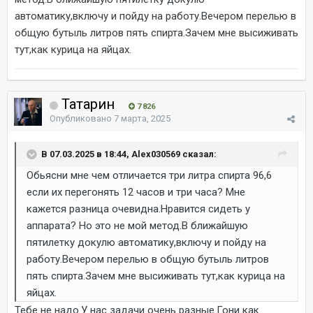
автоматику,включу и пойду на работу.Вечером перелью в
общую бутыль литров пять спирта.Зачем мне высиживать
тут,как курица на яйцах.
Татарин
7 826
Опубликовано
7 марта, 2025
В 07.03.2025 в 18:44, Alex030569 сказал:
Обьясни мне чем отличается три литра спирта 96,6
если их перегонять 12 часов и три часа? Мне
кажется разница очевидна.Нравится сидеть у
аппарата? Но это не мой метод.В ближайшую
пятилетку докулю автоматику,включу и пойду на
работу.Вечером перелью в общую бутыль литров
пять спирта.Зачем мне высиживать тут,как курица на
яйцах.
Тебе не надо.У нас задачи очень разные.Гони как