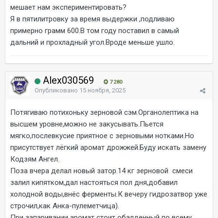
мешает нам экспериментировать?
Я в пятилитровку за время выдержки ,подливаю
примерно грамм 600.В том году поставил в самый
дальний и прохладный угол.Вроде меньше ушло.
Alex030569
7 280
Опубликовано
15 ноября, 2025
Потягиваю потихоньку зерновой сэм.Органолептика на
высшем уровне,можно не закусывать.Пьется
мягко,послевкусие приятное с зерновыми нотками.Но
присутствует лёгкий аромат дрожжей.Буду искать замену
Кодзям Ангел.
Поза вчера делал новый затор.14 кг зерновой смеси
залил кипятком,дал настояться пол дня,добавил
холодной воды,внёс ферменты.К вечеру гидрозатвор уже
строчил,как Анка-пулеметчица).
При запаривании аромат стоит обалденный по всему