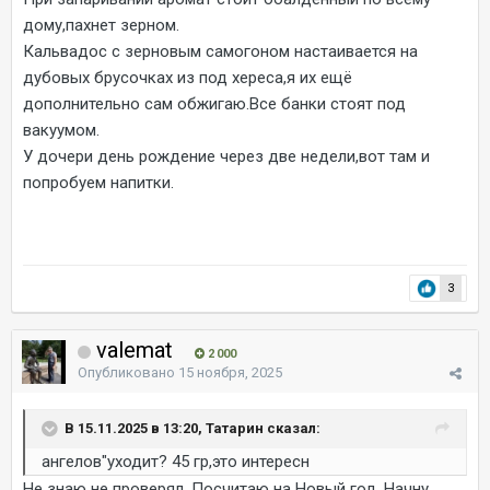
дому,пахнет зерном.
Кальвадос с зерновым самогоном настаивается на
дубовых брусочках из под хереса,я их ещё
дополнительно сам обжигаю.Все банки стоят под
вакуумом.
У дочери день рождение через две недели,вот там и
попробуем напитки.
3
valemat
2 000
Опубликовано
15 ноября, 2025
В 15.11.2025 в 13:20, Татарин сказал:
ангелов"уходит? 45 гр,это интересн
Не знаю не проверял. Посчитаю на Новый год. Начну.