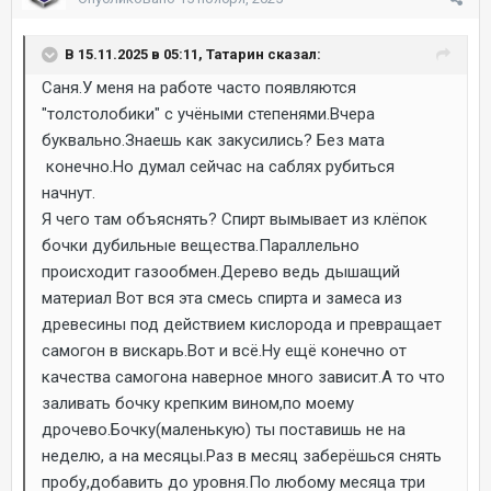
В 15.11.2025 в 05:11, Татарин сказал:
Саня.У меня на работе часто появляются
"толстолобики" с учёными степенями.Вчера
буквально.Знаешь как закусились? Без мата
конечно.Но думал сейчас на саблях рубиться
начнут.
Я чего там объяснять? Спирт вымывает из клёпок
бочки дубильные вещества.Параллельно
происходит газообмен.Дерево ведь дышащий
материал Вот вся эта смесь спирта и замеса из
древесины под действием кислорода и превращает
самогон в вискарь.Вот и всё.Ну ещё конечно от
качества самогона наверное много зависит.А то что
заливать бочку крепким вином,по моему
дрочево.Бочку(маленькую) ты поставишь не на
неделю, а на месяцы.Раз в месяц заберёшься снять
пробу,добавить до уровня.По любому месяца три