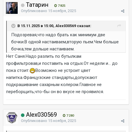
Татарин
7 825
Опубликовано
15 ноября, 2025
В 15.11.2025 в 15:00, Alex030569 сказал:
Подозревая,что надо брать как минимум две
бочки.В одной настаиваем,вторую пьем.Чем больше
бочка,тем дольше настаиваем.
Нет Саня.Надо разлить по бутылкам
профильтровав,и поставить на отдых.От недели и... до
пока стоит.
Возможно не устроит цвет
напитка.Французские стандарты,допускают
подкрашивание сахарным колером.Главное не
переборщить,что-бы он во вкусе не проявился.
Alex030569
7 280
Опубликовано
15 ноября, 2025