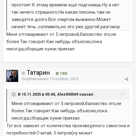
простоит.К этому времени ещё подгонишь.Ну а нет
так ничего страшного.Ни какая плесень там не
заведётся долго.Всё спиртом выжжено.Может
начнёт течь ,сопливить,но это уже другой разговор
Меня отговаривают от 5 литровой,баловство это,не
более.Так говорят.Как нибудь объясню,пока
некогда,сборщик кухни приехал.
Татарин
7 825
Опубликовано
15 ноября, 2025
В 15.11.2025 в 05:40, Alex030569 сказал:
Меня отговаривают от 5 литровой,баловство это,не
более.Так говорят.Как нибудь объясню,пока
некогда,сборщик кухни приехал.
Тут всё зависит от количества произведёного самогона и
потребностей.Считай, 5 литров(ну может