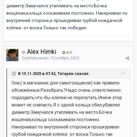
диаметр.Замучался утапливать на место.Бочка
вощёная,кольца соскакивали постоянно. Накернивал по
внутренней стороне,и прошкуривал грубой нождачкой
клёпки от воска.Только так победил.
Alex Himki
317
Опубликовано
15 ноября, 2025
В 15.11.2025 в 07:42, Татарин сказал:
Они,( в магазинах для самогонщиков) как правило
обожжённые.Разобрать?Надо очень ответственно
подходить,что-бы клёпки не перепутать.Иначе утор
может не совпасть.Я с одной кольца сбил,убавлял
диаметр.Замучался утапливать на место.Бочка
вощёная,кольца соскакивали постоянно.
Накернивал по внутренней стороне,и прошкуривал
грубой нождачкой клёпки от воска.Только так