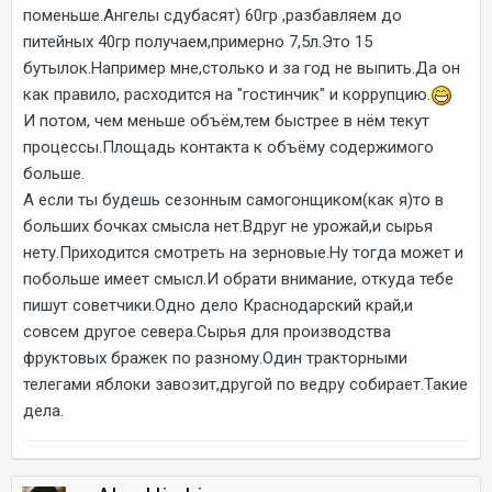
поменьше.Ангелы сдубасят) 60гр ,разбавляем до
питейных 40гр получаем,примерно 7,5л.Это 15
бутылок.Например мне,столько и за год не выпить.Да он
как правило, расходится на "гостинчик" и коррупцию.
И потом, чем меньше объём,тем быстрее в нём текут
процессы.Площадь контакта к объёму содержимого
больше.
А если ты будешь сезонным самогонщиком(как я)то в
больших бочках смысла нет.Вдруг не урожай,и сырья
нету.Приходится смотреть на зерновые.Ну тогда может и
побольше имеет смысл.И обрати внимание, откуда тебе
пишут советчики.Одно дело Краснодарский край,и
совсем другое севера.Сырья для производства
фруктовых бражек по разному.Один тракторными
телегами яблоки завозит,другой по ведру собирает.Такие
дела.