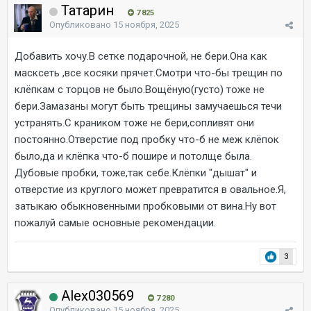
Татарин
7 825
Опубликовано
15 ноября, 2025
Добавить хочу.В сетке подарочной, не бери.Она как
масксеть ,все косяки прячет.Смотри что-бы трещин по
клёпкам с торцов не было.Вощёную(густо) тоже не
бери.Замазаны могут быть трещины замучаешься течи
устранять.С краником тоже не бери,сопливят они
постоянно.Отверстие под пробку что-б не меж клёпок
было,да и клёпка что-б пошире и потолще была.
Дубовые пробки, тоже,так себе.Клёпки "дышат" и
отверстие из круглого может превратится в овальное.Я,
затыкаю обыкновенными пробковыми от вина.Ну вот
пожалуй самые основные рекомендации.
3
Alex030569
7 280
Опубликовано
15 ноября, 2025