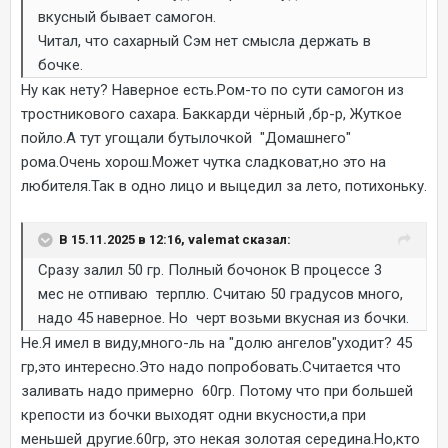
вкусный бывает самогон.
Читал, что сахарный Сэм нет смысла держать в
бочке.
Ну как нету? Наверное есть.Ром-то по сути самогон из
тростникового сахара. Баккарди чёрный ,бр-р, Жуткое
пойло.А тут угощали бутылочкой "Домашнего"
рома.Очень хорош.Может чутка сладковат,но это на
любителя.Так в одно лицо и выцедил за лето, потихоньку.
В 15.11.2025 в 12:16, valemat сказал:
Сразу залил 50 гр. Полный бочонок В процессе 3
мес не отпиваю терплю. Считаю 50 градусов много,
надо 45 наверное. Но черт возьми вкусная из бочки.
Не.Я имел в виду,много-ль на "долю ангелов"уходит? 45
гр,это интересно.Это надо попробовать.Считается что
заливать надо примерно 60гр. Потому что при большей
крепости из бочки выходят одни вкусности,а при
меньшей другие.60гр, это некая золотая середина.Но,кто