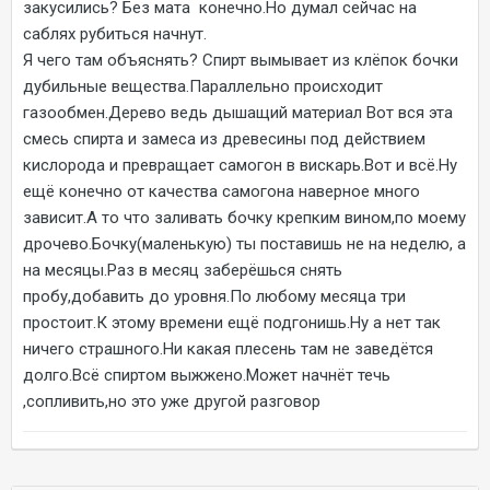
закусились? Без мата конечно.Но думал сейчас на
саблях рубиться начнут.
Я чего там объяснять? Спирт вымывает из клёпок бочки
дубильные вещества.Параллельно происходит
газообмен.Дерево ведь дышащий материал Вот вся эта
смесь спирта и замеса из древесины под действием
кислорода и превращает самогон в вискарь.Вот и всё.Ну
ещё конечно от качества самогона наверное много
зависит.А то что заливать бочку крепким вином,по моему
дрочево.Бочку(маленькую) ты поставишь не на неделю, а
на месяцы.Раз в месяц заберёшься снять
пробу,добавить до уровня.По любому месяца три
простоит.К этому времени ещё подгонишь.Ну а нет так
ничего страшного.Ни какая плесень там не заведётся
долго.Всё спиртом выжжено.Может начнёт течь
,сопливить,но это уже другой разговор