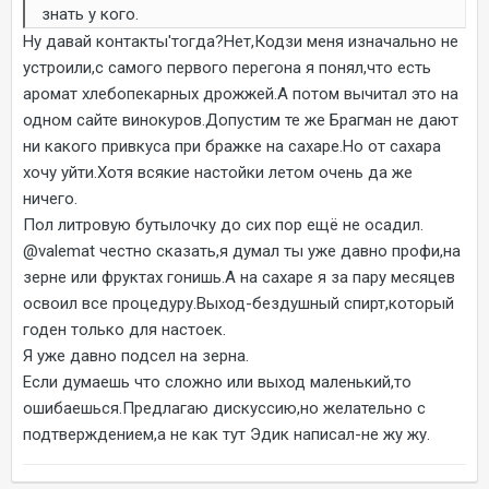
знать у кого.
Ну давай контакты'тогда?Нет,Кодзи меня изначально не
устроили,с самого первого перегона я понял,что есть
аромат хлебопекарных дрожжей.А потом вычитал это на
одном сайте винокуров.Допустим те же Брагман не дают
ни какого привкуса при бражке на сахаре.Но от сахара
хочу уйти.Хотя всякие настойки летом очень да же
ничего.
Пол литровую бутылочку до сих пор ещё не осадил.
@valemat
честно сказать,я думал ты уже давно профи,на
зерне или фруктах гонишь.А на сахаре я за пару месяцев
освоил все процедуру.Выход-бездушный спирт,который
годен только для настоек.
Я уже давно подсел на зерна.
Если думаешь что сложно или выход маленький,то
ошибаешься.Предлагаю дискуссию,но желательно с
подтверждением,а не как тут Эдик написал-не жу жу.