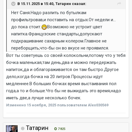
В 15.11.2025 в 15:40, Татарин сказал:
Нет Саня.Надо разлить по бутылкам
профильтровав,и поставить на отдых.От недели и...
до пока стоит.
Возможно не устроит цвет
напитка.Французские стандарты,допускают
подкрашивание сахарным колером.Главное не
переборщить,что-бы он во вкусе не проявился.
Вот ты советуешь со своей колокольни,потому что у тебя
бочка маленькая,там день,два и можно передержать
напиток,да и облагораживается он там быстро.Другое
дело,когда бочка на 20 литров.Процессы идут
медленнее.В больших бочках время выстаивания пол
года,а то и больше.Что бы не выжидать это время,надо
иметь две,а лучше несколько бочек.
Изменено
15 ноября, 2025
пользователем Alex030569
Татарин
7 825