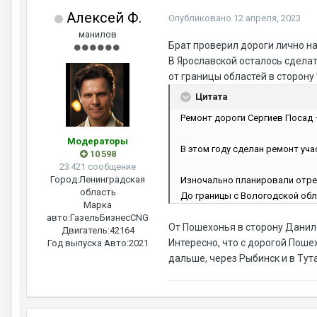
Алексей Ф.
Опубликовано
12 апреля, 2023
манилов
Брат проверил дороги лично н
В Ярославской осталось сделат
от границы областей в сторону
Цитата
Ремонт дороги Сергиев Посад 
Модераторы
В этом году сделан ремонт уч
10 598
23 421 сообщение
Город:
Ленинградская
Изночально планировали отре
область
До границы с Вологодской обл
Марка
авто:
ГазельБизнесCNG
От Пошехонья в сторону Данило
Двигатель:
42164
Интересно, что с дорогой Поше
Год выпуска Авто:
2021
дальше, через Рыбинск и в Тут