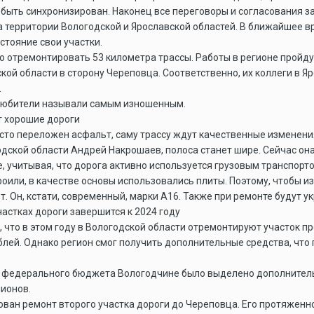
быть синхронизирован. Наконец все переговоры и согласования 
 территории Вологодской и Ярославской областей. В ближайшее 
стояние свои участки.
о отремонтировать 53 километра трассы. Работы в регионе пройду
кой области в сторону Череповца. Соответственно, их коллеги в 
.
любители называли самым изношенным.
т хорошие дороги
осто переложен асфальт, саму трассу ждут качественные изменени
ской области Андрей Накрошаев, полоса станет шире. Сейчас она с
, учитывая, что дорога активно используется грузовым транспорто
роили, в качестве основы использовались плиты. Поэтому, чтобы 
т. Он, кстати, современный, марки А16. Также при ремонте будут 
астках дороги завершится к 2024 году
 что в этом году в Вологодской области отремонтируют участок п
лей. Однако регион смог получить дополнительные средства, что 
из федерального бюджета Вологодчине было выделено дополнитель
ионов.
ван ремонт второго участка дороги до Череповца. Его протяженно