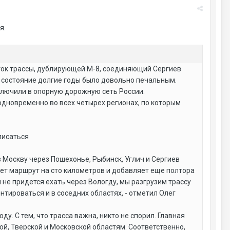
я.
сток трассы, дублирующей М-8, соединяющий Сергиев
е состояние долгие годы было довольно печальным.
ключили в опорную дорожную сеть России.
одновременно во всех четырех регионах, по которым
писаться
в Москву через Пошехонье, Рыбинск, Углич и Сергиев
яет маршрут на сто километров и добавляет еще полтора
не придется ехать через Вологду, мы разгрузим трассу
тироваться и в соседних областях, - отметил Олег
у. С тем, что трасса важна, никто не спорил. Главная
ой, Тверской и Московской областям. Соответственно,