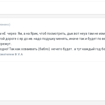
менено)
 нЕ через Ям, а на Ярик, чтоб посмотреть, дык вот неуа там не из
этой дороге с яр до ив. надо подушку менять, иначе так и будет по
срежут..
дно! Так как осваивать (бабло) нечего будет.. а тут каждый год б
ователем B.V.A