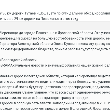
 36 км дороги Тутаев - Шоша , это по сути дальний обход Ярославл
ть ещё 29 км дороги на Пошехонье в этом году.
 Череповца до города Пошехонье в Ярославской области. Это уча
Череповец. Несмотря на большую востребованность этой дороги, е
ернатора Вологодской области Олега Кувшинникова эту трассу в
 за счет федерального бюджета, причем работы будут проходить 
а Вологодской области
GRAMАктуальные новости о значимых событиях нашей жизниПод
ованных дорог Вологодской области, которая из Череповца ведет 
битого состояния многие водители ездят через Вологду, что удлин
ранспортный поток будет существенно перераспределен, водителям 
ть движения. Самое главное, что трасса будет одновременно ремон
ожниками, которые сейчас приводят трассу в порядок.
дороги в опорную сеть власти Вологодчины подняли еще в 2018 год
проходит по территории четырех регионов: Вологодской, Ярославск