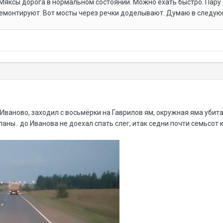
 Мяксы дорога в нормальном состоянии. Можно ехать быстро. Пару
ремонтируют. Вот мосты через речки доделывают. Думаю в следующ
Иваново, заходил с восьмёрки на Гаврилов ям, окружная яма убита
аны.. до Иванова не доехал спать слег, итак седни почти семьсот к