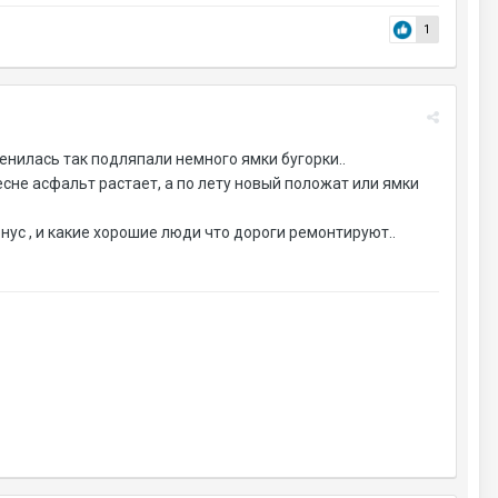
1
менилась так подляпали немного ямки бугорки..
 весне асфальт растает, а по лету новый положат или ямки
онус , и какие хорошие люди что дороги ремонтируют..