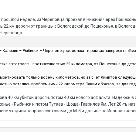
а прошлой неделе, из Череповца проехал в Нижний через Пошехонь
ь 22 км дороги от границы с Вологодской до Пошехонья, в Вологод
 Череповца.
– Калязин – Рыбинск – Череповец продолжат в рамках нацпроекта «Бе
астка автотрассы протяженностью 22 километра, от Пошехонья до дере
монтировать только восемь километров, но за счет лимитов следующе
астью остались проблемными 22 километра. Таким образом, за два год
ва 40 км убитой дороги, потом 40 км нового асфальта. Надеюсь в 
хонье - Рыбинск и потом Тутаев - Шоша- Гаврилов Ям. Лет 20-ть на
аеве уходили направо совхозами до М-8 и дальше на Иваново через