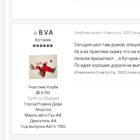
B.V.A
Опубликовано
9 августа, 2022
(из
Ботаник
Сегодня шел там домой, спецом
Ну и из практики скажу что на 
песком присыплют.. , а бугорки 
По идее хорошие дороги не выго
Изменено
9 августа, 2022
польз
Участник Клуба
4 732
5 293 сообщения
Город:
Родина Деда
Мороза
Марка авто:
Газ-АА
Двигатель:
АА
Год выпуска Авто:
1932