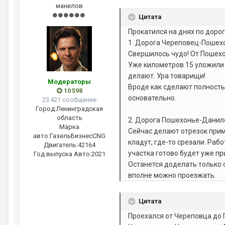
манилов
Цитата
Прокатился на днях по дорог
1. Дорога Череповец-Пошех
Свершилось чудо! От Пошехон
Уже километров 15 уложили н
делают. Ура товарищи!
Модераторы
Вроде как сделают полностью
10 598
основательно.
23 421 сообщение
Город:
Ленинградская
область
2. Дорога Пошехонье-Данил
Марка
Сейчас делают отрезок приме
авто:
ГазельБизнесCNG
кладут, где-то срезали. Раб
Двигатель:
42164
участка готово будет уже пр
Год выпуска Авто:
2021
Останется доделать только о
вполне можно проезжать.
Цитата
Проехался от Череповца до 