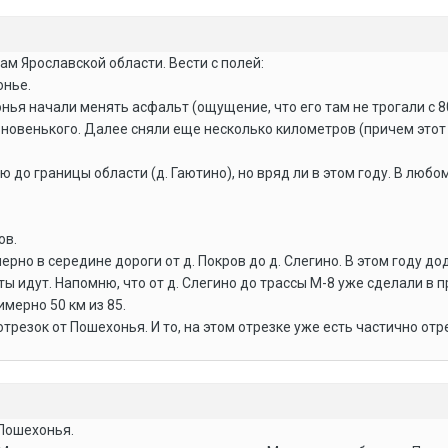
ам Ярославской области. Вести с полей:
онье.
ья начали менять асфальт (ощущение, что его там не трогали с 80-
овенького. Далее сняли еще несколько километров (причем этот сн
 до границы области (д. Гаютино), но вряд ли в этом году. В любом
ов.
рно в середине дороги от д. Покров до д. Слегино. В этом году до
оты идут. Напомню, что от д. Слегино до трассы М-8 уже сделали в 
имерно 50 км из 85.
трезок от Пошехонья. И то, на этом отрезке уже есть частично от
Пошехонья.