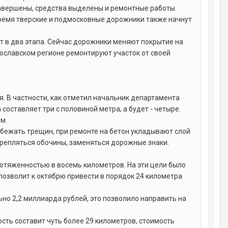
завершены, средства выделены и ремонтные работы
время тверские и подмосковные дорожники также начнут
т в два этапа. Сейчас дорожники меняют покрытие на
Ярославском регионе ремонтируют участок от своей
я. В частности, как отметил начальник департамента
оставляет три с половиной метра, а будет - четыре.
м.
избежать трещин, при ремонте на бетон укладывают слой
укрепляться обочины, заменяться дорожные знаки.
ротяженностью в восемь километров. На эти цели было
позволит к октябрю привести в порядок 24 километра
но 2,2 миллиарда рублей, это позволило направить на
сть составит чуть более 29 километров, стоимость