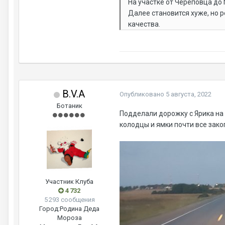
На участке от Череповца до
Далее становится хуже, но 
качества.
B.V.A
Опубликовано
5 августа, 2022
Ботаник
Подделали дорожку с Ярика на 
колодцы и ямки почти все закоп
Участник Клуба
4 732
5 293 сообщения
Город:
Родина Деда
Мороза