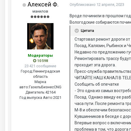
Алексей Ф.
Опубликовано
12 апреля, 2023
манилов
Вроде починили в прошлом году
Вологодские собираются почини
Цитата
Стартовал ремонт дороги от
Посад, Калязин, Рыбинск и 
Недавно по предложению губ
Модераторы
Ремонтировать трассу будут
10 598
проходит эта дорога.
23 421 сообщение
Город:
Ленинградская
Пресс-служба правительств
область
ЧИТАЙТЕ НАШ КАНАЛ В TELE
Марка
Сообщить об опечатке
авто:
ГазельБизнесCNG
- Это одна из самых востреб
Двигатель:
42164
Посад. Однако ввиду ее раз
Год выпуска Авто:
2021
часа пути. После ремонта т
М-8 и обеспечим безопаснос
Кувшинников в беседе с дор
Впервые вопрос о включении 
проблема в том, что дорога 