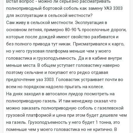
Встал вопрос - можно ли серьезно рассматривать
полноприводный бортовой соболь как замену УАЗ 3303
для эксплуатации в сельской местности?
Сам живу в сельской местности. Эксплуатация в
основном летняя, примерно 80-90 % проселочные дороги,
которые после дождей имеют свойство разбиватся и
без полного привода тут никак. Присматривался к карго,
но у него грузовая платформа меньше чем у моего
головастика и грузоподъемность. Да и в кабине внутри
меньше места. В общем уступает головастику наверно
поэтому сельчане и покупают его редко отдавая
предпочтение уаз 3303. Головастик устраивает почти во
всем но порядком надоело прыгать на колесе.
На днях заходил в автосалон луидор посмотреть на
полноприводную газель. И там менеджер сказал что
можно заказать полноприводную соболь с газелевской
грузовой платформой и цена при этом будет дешевле чем
на газель. Грузоподъемность у него будет 1 тонна, это
поменьше чем у моего головастика но не критично. В