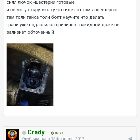
снял лючок -шестерни готовые
и не могу открутить ту что идет от грм-а шестерню
там толи гайка толи болт научите что делать
грани уже подзализал прилично- накидной даже не
зализиет обточенный
Crady
8 677
Опубликовано
15 февраля, 2017