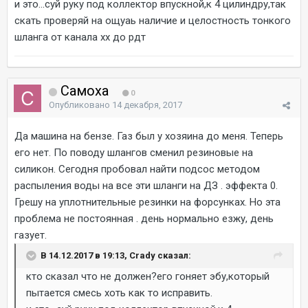
и это...суй руку под коллектор впускной,к 4 цилиндру,так
скать проверяй на ощуаь наличие и целостность тонкого
шланга от канала хх до рдт
Самоха
0
Опубликовано
14 декабря, 2017
Да машина на бензе. Газ был у хозяина до меня. Теперь
его нет. По поводу шлангов сменил резиновые на
силикон. Сегодня пробовал найти подсос методом
распыления воды на все эти шланги на ДЗ . эффекта 0.
Грешу на уплотнительные резинки на форсунках. Но эта
проблема не постоянная . день нормально езжу, день
газует.
В 14.12.2017 в 19:13, Crady сказал:
кто сказал что не должен?его гоняет эбу,который
пытается смесь хоть как то исправить.