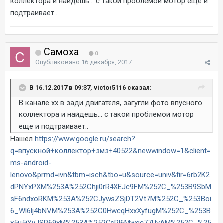
коллектора и найдешь... с такой проблемой мотор еще и
подтраивает..
Самоха
0
Опубликовано
16 декабря, 2017
В 16.12.2017 в 09:37, victor5116 сказал:
В канале хх в зади двигателя, загугли фото впусного
коллектора и найдешь... с такой проблемой мотор
еще и подтраивает..
Нашёл
https://www.google.ru/search?
q=впускной+коллектор+змз+40522&newwindow=1&client=
ms-android-
lenovo&prmd=ivn&tbm=isch&tbo=u&source=univ&fir=6rb2K2
dPNYxPXM%253A%252Chji0rR4XEJc9FM%252C_%253B9SbM
sF6ndxoRKM%253A%252CJywsZSjDT2Vt7M%252C_%253Boi
6_Wl6lj4bNVM%253A%252C0HwcqHxxXyfugM%252C_%253B
x5u5iYvJSR69xM%253A%252CsRl6Mwqc77UvAM%252C_%25