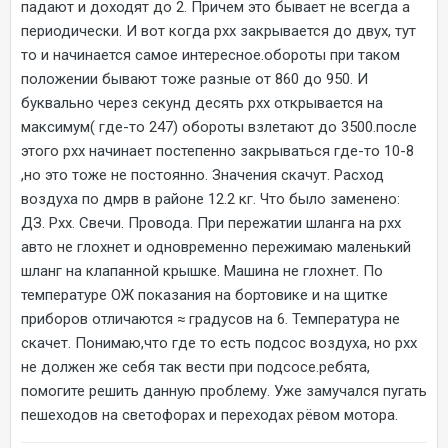
падают и доходят до 2. Причем это бывает не всегда а
периодически. И вот когда рхх закрывается до двух, тут
то и начинается самое интересное.обороты при таком
положении бывают тоже разные от 860 до 950. И
буквально через секунд десять рхх открывается на
максимум( где-то 247) обороты взлетают до 3500.после
этого рхх начинает постепенно закрываться где-то 10-8
,но это тоже не постоянно. Значения скачут. Расход
воздуха по дмрв в районе 12.2 кг. Что было заменено:
ДЗ. Рхх. Свечи. Провода. При пережатии шланга на рхх
авто не глохнет и одновременно пережимаю маленький
шланг на клапанной крышке. Машина не глохнет. По
температуре ОЖ показания на бортовике и на щитке
приборов отличаются ≈ градусов на 6. Температура не
скачет. Понимаю,что где то есть подсос воздуха, но рхх
не должен же себя так вести при подсосе.ребята,
помогите решить данную проблему. Уже замучался пугать
пешеходов на светофорах и переходах рёвом мотора.