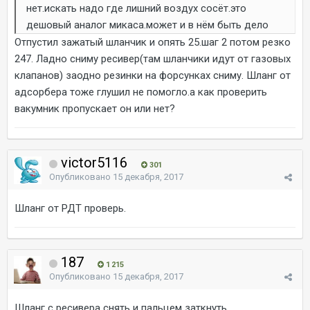
нет.искать надо где лишний воздух сосёт.это
дешовый аналог микаса.может и в нём быть дело
Отпустил зажатый шланчик и опять 25.шаг 2 потом резко
247. Ладно сниму ресивер(там шланчики идут от газовых
клапанов) заодно резинки на форсунках сниму. Шланг от
адсорбера тоже глушил не помогло.а как проверить
вакумник пропускает он или нет?
victor5116
301
Опубликовано
15 декабря, 2017
Шланг от РДТ проверь.
187
1 215
Опубликовано
15 декабря, 2017
Шланг с ресивера снять и пальцем заткнуть.