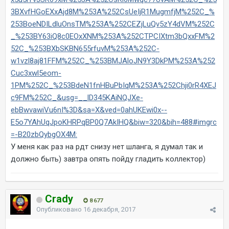
3BXvfHGoEXxAjd8M%253A%252CsUeIjR1MugmfjM%252C_%
253BoeNDILdluOnsTM%253A%252CEZjLuQv5zY4dVM%252C
_%253BY63iQ8c0EOxXNM%253A%252CTPCIXtm3bQxxFM%2
52C_%253BXbSKBN655rfuvM%253A%252C-
w1vzl8aj81FFM%252C_%253BMJAloJN9Y3DkPM%253A%252
Cuc3xwl5eom-
1PM%252C_%253BdeN1fnHBuPbIqM%253A%252Chji0rR4XEJ
c9FM%252C_&usg=__lD345KAiNQJXe-
ebBwvawiVu6nI%3D&sa=X&ved=0ahUKEwi0x--
E5o7YAhUqJpoKHRPqBP0Q7AkIHQ&biw=320&bih=488#imgrc
=-B20zbQybgOX4M:
У меня как раз на рдт снизу нет шланга, я думал так и
должно быть) завтра опять пойду гладить коллектор)
Crady
8 677
Опубликовано
16 декабря, 2017