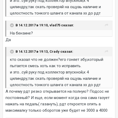
и это...суй руку под коллектор впускной,к 4
цилиндру,так скать проверяй на ощуаь наличие и
целостность тонкого шланга от канала хх до рдт
В 14.12.2017 в 19:10, vlad75 сказал:
На бензине?
Да
В 14.12.2017 в 19:13, Crady сказал:
кто сказал что не должен?его гоняет эбу,который
пытается смесь хоть как то исправить.
и это...суй руку под коллектор впускной,к 4
цилиндру,так скать проверяй на ощуаь наличие и
целостность тонкого шланга от канала хх до рдт
А почему рдт резко открывается на полную? Подсос не
постоянный? И еще, если момент когда она сама газует
нажать на педаль( газануть), рдт откроется опять а
максималку только оборотов уже будет не 3000 а 4000