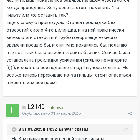
части гильцы показались задиры, пальцем чувствуются
когда проводишь. Хочу совета, стоит поменять 4-ю
гильзу или же оставить так?
Еще к слову о прокладках. Стояла прокладка без
отверстий около 4-го цилиндра, и на ней практически
вымыло эти отверстия! Грубо говоря еще немного
времени прошло бы, и они тупо появились бы, полагаю
что всё таки была ошибка ставить без них. Сейчас была
установлена прокладка усиленная (сильно не материте
:))) ), к счастью всё подошло и подтянулось отлично. Но
все же теперь переживаю из-за гильцы, стоит опасаться
и менять или все норм?
L2140
1 894
Опубликовано
31 января, 2025
В 31.01.2025 в 14:32, Eanwar сказал:
На 4-м цилиндре внутренней части гильцы