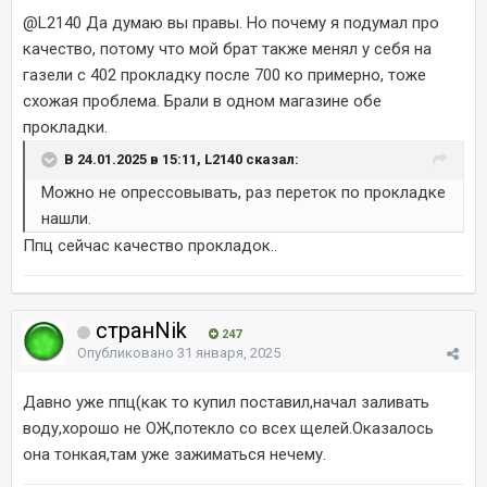
@L2140
Да думаю вы правы. Но почему я подумал про
качество, потому что мой брат также менял у себя на
газели с 402 прокладку после 700 ко примерно, тоже
схожая проблема. Брали в одном магазине обе
прокладки.
В 24.01.2025 в 15:11, L2140 сказал:
Можно не опрессовывать, раз переток по прокладке
нашли.
Ппц сейчас качество прокладок..
странNik
247
Опубликовано
31 января, 2025
Давно уже ппц(как то купил поставил,начал заливать
воду,хорошо не ОЖ,потекло со всех щелей.Оказалось
она тонкая,там уже зажиматься нечему.