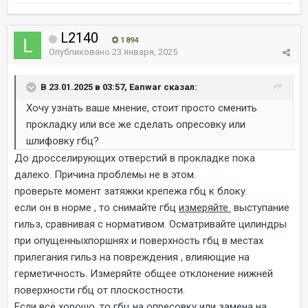
L2140
1 894
Опубликовано
23 января, 2025
В 23.01.2025 в 03:57, Eanwar сказал:
Хочу узнать ваше мнение, стоит просто сменить
прокладку или все же сделать опресовку или
шлифовку гбц?
До дросселирующих отверстий в прокладке пока
далеко. Причина проблемы не в этом.
проверьте момент затяжки крепежа гбц к блоку.
если он в норме , то снимайте гбц
измеряйте
выступание
гильз, сравнивая с нормативом. Осматривайте цилиндры
при опущенныхпоршнях и поверхность гбц в местах
прилегания гильз на повреждения , влияющие на
герметичность. Измеряйте общее отклонение нижней
поверхности гбц от плоскостности.
Если всё хорошо, то гбц на опресовку или замена на