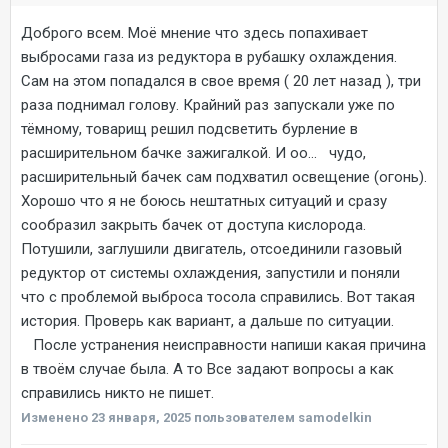
Доброго всем. Моё мнение что здесь попахивает
выбросами газа из редуктора в рубашку охлаждения.
Сам на этом попадался в свое время ( 20 лет назад ), три
раза поднимал голову. Крайний раз запускали уже по
тёмному, товарищ решил подсветить бурление в
расширительном бачке зажигалкой. И оо... чудо,
расширительный бачек сам подхватил освещение (огонь).
Хорошо что я не боюсь нештатных ситуаций и сразу
сообразил закрыть бачек от доступа кислорода.
Потушили, заглушили двигатель, отсоединили газовый
редуктор от системы охлаждения, запустили и поняли
что с проблемой выброса тосола справились. Вот такая
история. Проверь как вариант, а дальше по ситуации.
После устранения неисправности напиши какая причина
в твоём случае была. А то Все задают вопросы а как
справились никто не пишет.
Изменено
23 января, 2025
пользователем samodelkin