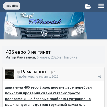
Помойка
405 евро 3 не тянет
Автор Рамазанов,
6 марта, 2025
в
Помойка
Рамазанов
0
Опубликовано
6 марта, 2025
двигателть 405 евро 3 элек дросель ..
все перебрал
почистил проверил свечи каталик просто
всевозможные базовые проблемы устранил но
машина пустая едет как груженый камаз еле