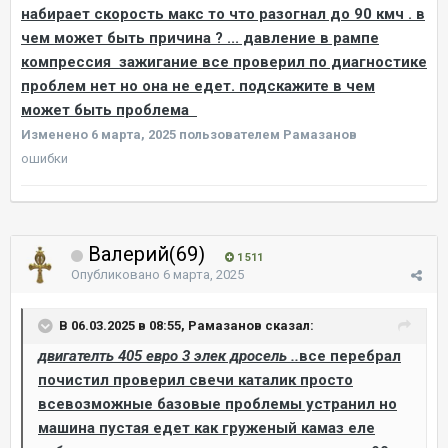
набирает скорость макс то что разогнал до 90 кмч . в
чем может быть причина ? ... давление в рампе
компрессия зажигание все проверил по диагностике
проблем нет но она не едет. подскажите в чем
может быть проблема
Изменено
6 марта, 2025
пользователем Рамазанов
ошибки
Валерий(69)
1 511
Опубликовано
6 марта, 2025
В 06.03.2025 в 08:55, Рамазанов сказал:
двигателть 405 евро 3 элек дросель ..
все перебрал
почистил проверил свечи каталик просто
всевозможные базовые проблемы устранил но
машина пустая едет как груженый камаз еле