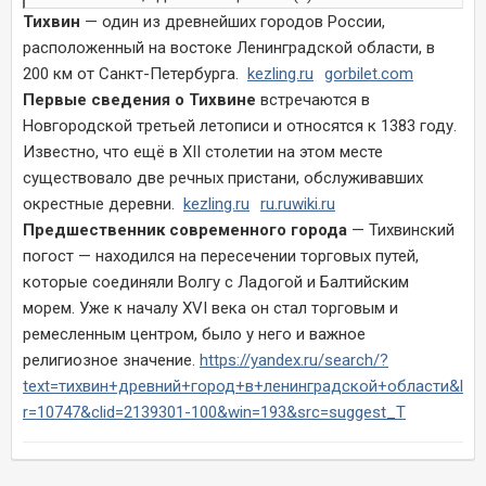
Тихвин
— один из древнейших городов России,
расположенный на востоке Ленинградской области, в
200 км от Санкт-Петербурга.
kezling.ru
gorbilet.com
Первые сведения о Тихвине
встречаются в
Новгородской третьей летописи и относятся к 1383 году.
Известно, что ещё в XII столетии на этом месте
существовало две речных пристани, обслуживавших
окрестные деревни.
kezling.ru
ru.ruwiki.ru
Предшественник современного города
— Тихвинский
погост — находился на пересечении торговых путей,
которые соединяли Волгу с Ладогой и Балтийским
морем. Уже к началу XVI века он стал торговым и
ремесленным центром, было у него и важное
религиозное значение.
https://yandex.ru/search/?
text=тихвин+древний+город+в+ленинградской+области&l
r=10747&clid=2139301-100&win=193&src=suggest_T