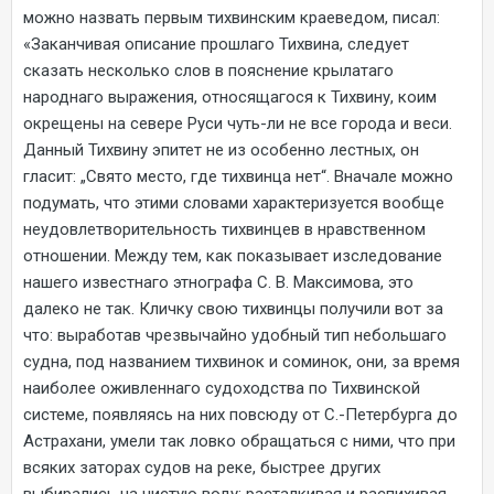
можно назвать первым тихвинским краеведом, писал:
«Заканчивая описание прошлаго Тихвина, следует
сказать несколько слов в пояснение крылатаго
народнаго выражения, относящагося к Тихвину, коим
окрещены на севере Руси чуть-ли не все города и веси.
Данный Тихвину эпитет не из особенно лестных, он
гласит: „Свято место, где тихвинца нет“. Вначале можно
подумать, что этими словами характеризуется вообще
неудовлетворительность тихвинцев в нравственном
отношении. Между тем, как показывает изследование
нашего известнаго этнографа С. В. Максимова, это
далеко не так. Кличку свою тихвинцы получили вот за
что: выработав чрезвычайно удобный тип небольшаго
судна, под названием тихвинок и соминок, они, за время
наиболее оживленнаго судоходства по Тихвинской
системе, появляясь на них повсюду от С.-Петербурга до
Астрахани, умели так ловко обращаться с ними, что при
всяких заторах судов на реке, быстрее других