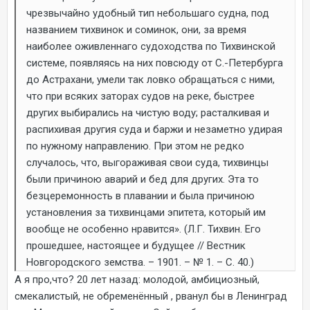
чрезвычайно удобный тип небольшаго судна, под
названием тихвинок и соминок, они, за время
наиболее оживленнаго судоходства по Тихвинской
системе, появляясь на них повсюду от С.-Петербурга
до Астрахани, умели так ловко обращаться с ними,
что при всяких заторах судов на реке, быстрее
других выбирались на чистую воду; расталкивая и
распихивая другия суда и баржи и незаметно удирая
по нужному направлению. При этом не редко
случалось, что, выгораживая свои суда, тихвинцы
были причиною аварий и бед для других. Эта то
безцеремонность в плавании и была причиною
установления за тихвинцами эпитета, который им
вообще не особенно нравится». (Л.Г. Тихвин. Его
прошедшее, настоящее и будущее // Вестник
Новгородского земства. – 1901. – № 1. – С. 40.)
А я про,что? 20 лет назад: молодой, амбициозный,
смекалистый, не обременённый , рванул бы в Ленинград