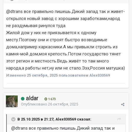
@dtrans
все правильно пишешь.Дикий запад так и живет-
открылся новый завод с хорошими заработками,народ
не раздумывая ринулся туда.
Жилой дом у них не приязывается к одному
месту.Поэтому они и строят быстро возводимые
дома,например каркасники.А мы привыкли строить из
камня-мой дом,моя крепость.Потом государство тянет
этот регион и местность.Ведь живёт то там много
народа,а работы нет,ну или не стало.Ээх,Россия матушка)
Изменено
25 октября, 2025
пользователем Alex030569
aldar
1 673
Опубликовано
26 октября, 2025
В 25.10.2025 в 21:27, Alex030569 сказал:
@dtrans
все правильно пишешь.Дикий запад так и