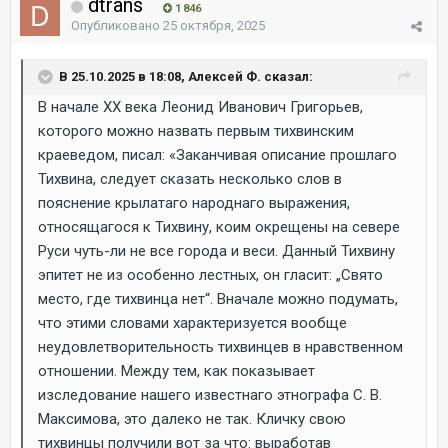
dtrans
1 846
Опубликовано
25 октября, 2025
В 25.10.2025 в 18:08, Алексей Ф. сказал:
В начале ХХ века Леонид Иванович Григорьев,
которого можно назвать первым тихвинским
краеведом, писал: «Заканчивая описание прошлаго
Тихвина, следует сказать несколько слов в
пояснение крылатаго народнаго выражения,
относящагося к Тихвину, коим окрещены на севере
Руси чуть-ли не все города и веси. Данный Тихвину
эпитет не из особенно лестных, он гласит: „Свято
место, где тихвинца нет“. Вначале можно подумать,
что этими словами характеризуется вообще
неудовлетворительность тихвинцев в нравственном
отношении. Между тем, как показывает
изследование нашего известнаго этнографа С. В.
Максимова, это далеко не так. Кличку свою
тихвинцы получили вот за что: выработав