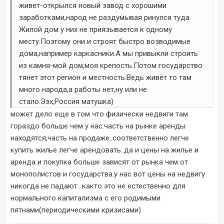
живет-открылся новый завод с хорошими
заработками,народ не раздумывая ринулся туда.
Жилой дом у них не приязывается к одному
месту.Поэтому они и строят быстро возводимые
дома,например каркасники.А мы привыкли строить
из камня-мой дом,моя крепость.Потом государство
тянет этот регион и местность.Ведь живёт то там
много народа,а работы нет,ну или не
стало.Ээх,Россия матушка)
может дело еще в том что физически недвиги там
гораздо больше чем у нас.часть на рынке аренды
находятся,часть на продаже..соответственно легче
купить жилье легче арендовать..да и цены на жилье и
аренда и покупка больше зависят от рынка чем от
монополистов и государства.у нас вот цены на недвигу
никогда не падают...както это не естественно для
нормального капитализма с его родимыми
пятнами(периодическими кризисами)