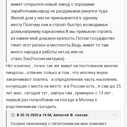
живет-открылся новый завод с хорошими
заработками,народ не раздумывая ринулся туда.
Жилой дом у них не приязывается к одному
месту.Поэтому они и строят быстро возводимые
дома,например каркасники.А мы привыкли строить
из камня-мой дом,моя крепость.Потом государство
тянет этот регион и местность.Ведь живёт то там
много народа,а работы нет,ну или не
стало.Ээх,Россия матушка)
Нет конечно , точно так же живут на постоянном многие
пиндосы , отличие только в том , что ипотеку внуки
заканчивают платить . а определённая часть населения,
кочующая с места на место и в России есть , я сам до 25
лет жил , сегодня тут , завтра там , примерно с 13 лет ,
первый раз попробовав на поезде в Москву к
родственникам съездить.
В 25.10.2025 в 19:04, Алексей Ф. сказал:
Скорее пенсионер с пятитонником мне поможет