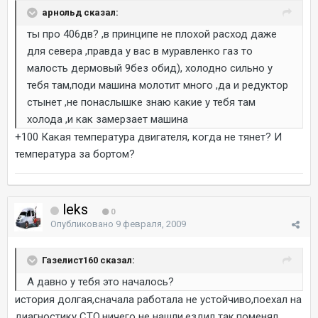
арнольд сказал:
ты про 406дв? ,в принципе не плохой расход даже
для севера ,правда у вас в муравленко газ то
малость дермовый 9без обид), холодно сильно у
тебя там,поди машина молотит много ,да и редуктор
стынет ,не понаслышке знаю какие у тебя там
холода ,и как замерзает машина
+100 Какая температура двигателя, когда не тянет? И
температура за бортом?
leks
0
Опубликовано
9 февраля, 2009
Газелист160 сказал:
А давно у тебя это началось?
история долгая,сначала работала не устойчиво,поехал на
диагностику СТО,ничего не нашли,ездил так,поменял