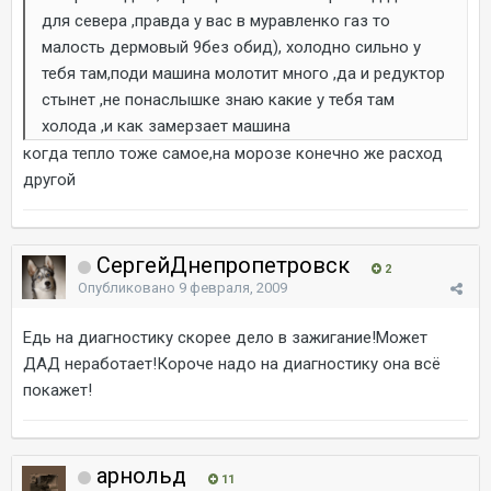
для севера ,правда у вас в муравленко газ то
малость дермовый 9без обид), холодно сильно у
тебя там,поди машина молотит много ,да и редуктор
стынет ,не понаслышке знаю какие у тебя там
холода ,и как замерзает машина
когда тепло тоже самое,на морозе конечно же расход
другой
СергейДнепропетровск
2
Опубликовано
9 февраля, 2009
Едь на диагностику скорее дело в зажигание!Может
ДАД неработает!Короче надо на диагностику она всё
покажет!
арнольд
11