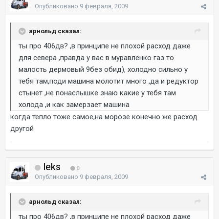
Опубликовано
9 февраля, 2009
арнольд сказал:
ты про 406дв? ,в принципе не плохой расход даже
для севера ,правда у вас в муравленко газ то
малость дермовый 9без обид), холодно сильно у
тебя там,поди машина молотит много ,да и редуктор
стынет ,не понаслышке знаю какие у тебя там
холода ,и как замерзает машина
когда тепло тоже самое,на морозе конечно же расход
другой
leks
0
Опубликовано
9 февраля, 2009
арнольд сказал:
ты про 406дв? ,в принципе не плохой расход даже