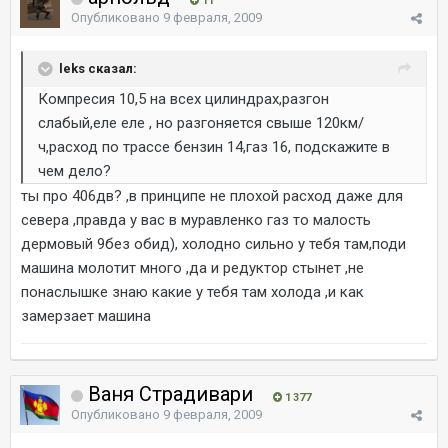
11
Опубликовано
9 февраля, 2009
leks сказал:
Компресия 10,5 на всех цилиндрах,разгон
слабый,еле еле , но разгоняется свыше 120км/
ч,расход по трассе бензин 14,газ 16, подскажите в
чем дело?
ты про 406дв? ,в принципе не плохой расход даже для
севера ,правда у вас в муравленко газ то малость
дермовый 9без обид), холодно сильно у тебя там,поди
машина молотит много ,да и редуктор стынет ,не
понаслышке знаю какие у тебя там холода ,и как
замерзает машина
Ваня Страдивари
1 377
Опубликовано
9 февраля, 2009