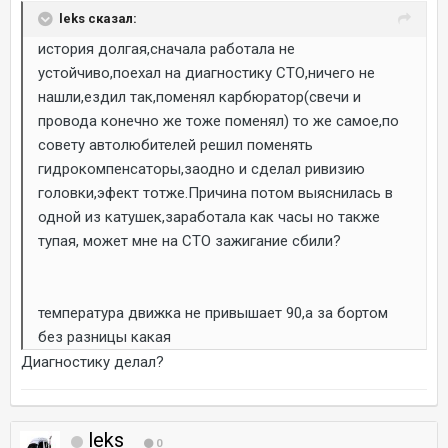
leks сказал:
история долгая,сначала работала не
устойчиво,поехал на диагностику СТО,ничего не
нашли,ездил так,поменял карбюратор(свечи и
провода конечно же тоже поменял) то же самое,по
совету автолюбителей решил поменять
гидрокомпенсаторы,заодно и сделал ривизию
головки,эфект тотже.Причина потом выяснилась в
одной из катушек,заработала как часы но также
тупая, может мне на СТО зажигание сбили?
температура движка не привышает 90,а за бортом
без разницы какая
Диагностику делал?
leks
0