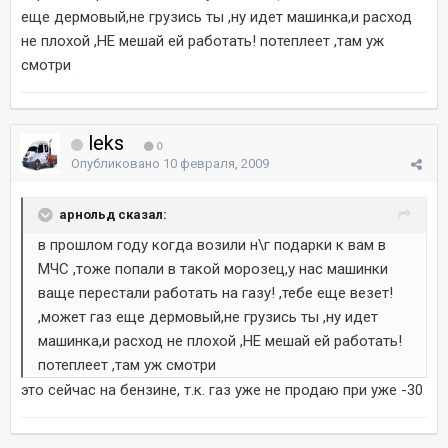
еще дермовый,не грузись ты ,ну идет машинка,и расход
не плохой ,НЕ мешай ей работать! потеплеет ,там уж
смотри
leks
0
Опубликовано
10 февраля, 2009
арнольд сказал:
в прошлом году когда возили н\г подарки к вам в
МЧС ,тоже попали в такой морозец,у нас машинки
ваще перестали работать на газу! ,тебе еще везет!
,может газ еще дермовый,не грузись ты ,ну идет
машинка,и расход не плохой ,НЕ мешай ей работать!
потеплеет ,там уж смотри
это сейчас на бензине, т.к. газ уже не продаю при уже -30