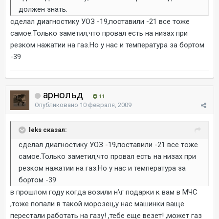
должен знать.
сделал диагностику УОЗ -19,поставили -21 все тоже
самое.Только заметил,что провал есть на низах при
резком нажатии на газ.Но у нас и температура за бортом
-39
арнольд
11
Опубликовано
10 февраля, 2009
leks сказал:
сделал диагностику УОЗ -19,поставили -21 все тоже
самое.Только заметил,что провал есть на низах при
резком нажатии на газ.Но у нас и температура за
бортом -39
в прошлом году когда возили н\г подарки к вам в МЧС
,тоже попали в такой морозец,у нас машинки ваще
перестали работать на газу! ,тебе еще везет! ,может газ