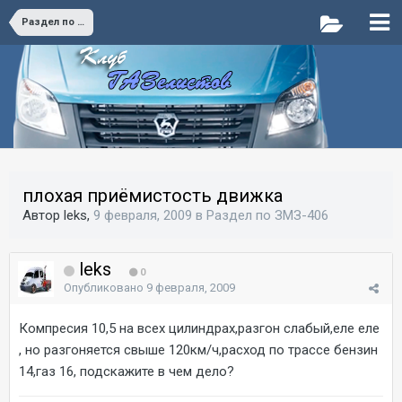
Раздел по ЗМЗ-406
плохая приёмистость движка
Автор leks,
9 февраля, 2009
в
Раздел по ЗМЗ-406
leks
0
Опубликовано
9 февраля, 2009
Компресия 10,5 на всех цилиндрах,разгон слабый,еле еле
, но разгоняется свыше 120км/ч,расход по трассе бензин
14,газ 16, подскажите в чем дело?