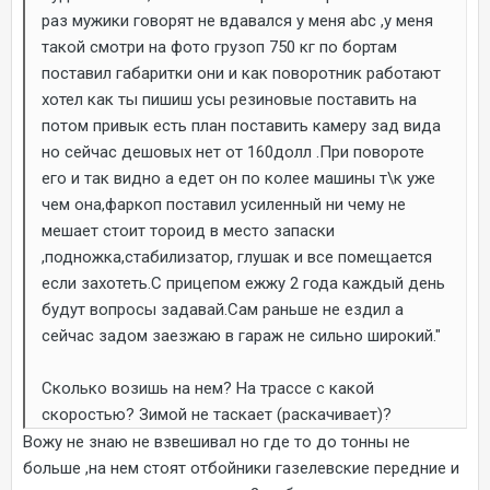
раз мужики говорят не вдавался у меня abc ,у меня
такой смотри на фото грузоп 750 кг по бортам
поставил габаритки они и как поворотник работают
хотел как ты пишиш усы резиновые поставить на
потом привык есть план поставить камеру зад вида
но сейчас дешовых нет от 160долл .При повороте
его и так видно а едет он по колее машины т\к уже
чем она,фаркоп поставил усиленный ни чему не
мешает стоит тороид в место запаски
,подножка,стабилизатор, глушак и все помещается
если захотеть.С прицепом ежжу 2 года каждый день
будут вопросы задавай.Сам раньше не ездил а
сейчас задом заезжаю в гараж не сильно широкий."
Сколько возишь на нем? На трассе с какой
скоростью? Зимой не таскает (раскачивает)?
Вожу не знаю не взвешивал но где то до тонны не
больше ,на нем стоят отбойники газелевские передние и