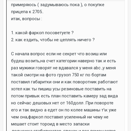
примеряюсь ( задумываюсь пока ), о покупке
прицепа к 2705..
итак, вопросы :
1. какой фаркоп посоветуете ?
2. как ездить, чтобы не цеплять ничего ?
С начала вопрос если не секрет что возиш или
будеш возить,на счет категории наверно так и есть
раз мужики говорят не вдавался у меня abc ,у меня
такой смотри на фото грузоп 750 кг по бортам
поставил габаритки они и как поворотник работают
хотел как ты пишиш усы резиновые поставить на
потом привык есть план поставить камеру зад вида
но сейчас дешовых нет от 160долл .При повороте
его и так видно а едет он по колее машины т\к уже
чем она,фаркоп поставил усиленный ни чему не
мешает стоит тороид в место запаски