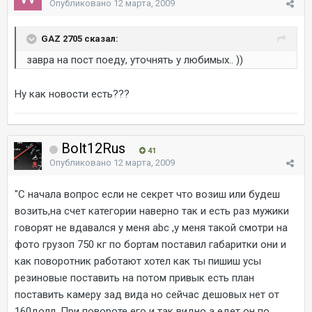
Опубликовано
12 марта, 2009
GAZ 2705 сказал:
завра на пост поеду, уточнять у любимых.. ))
Ну как новости есть???
Bolt12Rus
41
Опубликовано
12 марта, 2009
"С начала вопрос если не секрет что возиш или будеш
возить,на счет категории наверно так и есть раз мужики
говорят не вдавался у меня abc ,у меня такой смотри на
фото грузоп 750 кг по бортам поставил габаритки они и
как поворотник работают хотел как ты пишиш усы
резиновые поставить на потом привык есть план
поставить камеру зад вида но сейчас дешовых нет от
160долл .При повороте его и так видно а едет он по