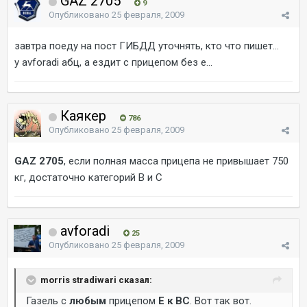
GAZ 2705
9
Опубликовано
25 февраля, 2009
завтра поеду на пост ГИБДД уточнять, кто что пишет...
у avforadi абц, а ездит с прицепом без е...
Каякер
786
Опубликовано
25 февраля, 2009
GAZ 2705
, если полная масса прицепа не привышает 750
кг, достаточно категорий В и С
avforadi
25
Опубликовано
25 февраля, 2009
morris stradiwari сказал:
Газель с
любым
прицепом
Е к ВС
. Вот так вот.