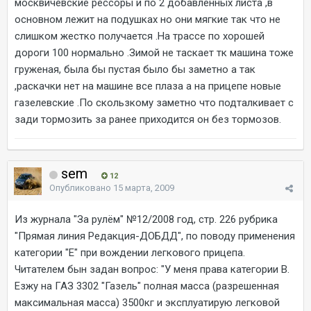
москвичевские рессоры и по 2 добавленных листа ,в
основном лежит на подушках но они мягкие так что не
слишком жестко получается .На трассе по хорошей
дороги 100 нормально .Зимой не таскает тк машина тоже
груженая, была бы пустая было бы заметно а так
,раскачки нет на машине все плаза а на прицепе новые
газелевские .По скользкому заметно что подталкивает с
зади тормозить за ранее приходится он без тормозов.
sem
12
Опубликовано
15 марта, 2009
Из журнала "За рулём" №12/2008 год, стр. 226 рубрика
"Прямая линия Редакция-ДОБДД", по поводу применения
категории "Е" при вождении легкового прицепа.
Читателем бын задан вопрос: "У меня права категории В.
Езжу на ГАЗ 3302 "Газель" полная масса (разрешенная
максимальная масса) 3500кг и эксплуатирую легковой