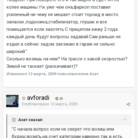
колее машины т\к уже чем она,фаркоп поставил
усиленный ни чему не мешает стоит тороид в место
запаски ,подножка,стабилизатор, глушак и все
помещается если захотеть.С прицепом ежжу 2 года
каждый день будут вопросы задавай.Сам раньше не
ездил а сейчас задом заезжаю в гараж не сильно
широкий."
Сколько возишь на нем? На трассе с какой скоростью?
Зимой не таскает (раскачивает)?
Изменено
12 марта, 2009
пользователем Азат
avforadi
25
Опубликовано
12 марта, 2009
Азат сказал:
"С начала вопрос если не секрет что возиш или
будеш возить,на счет категории наверно так и есть