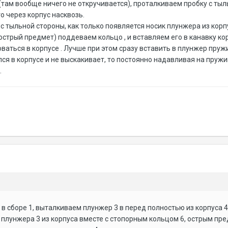
о(там вообще ничего не откручивается), проталкиваем пробку с ты
о через корпус насквозь.
 с тыльной стороны, как только появляется носик плунжера из кор
острый предмет) поддеваем кольцо , и вставляем его в канавку кор
ваться в корпусе . Лучше при этом сразу вставить в плунжер пруж
ся в корпусе и не выскакивает, то постоянно надавливая на пружи
.
в сборе 1, выталкиваем плунжер 3 в перед полностью из корпуса 4,
 плунжера 3 из корпуса вместе с стопорным кольцом 6, острым пр