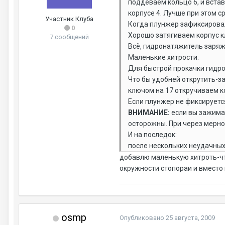
поддеваем кольцо 6, и встав
корпусе 4. Лучше при этом с
Участник Клуба
Когда плунжер зафиксировалс
0
Хорошо затягиваем корпус к
7 сообщений
Всё, гидронатяжитель заряж
Маленькие хитрости:
Для быстрой прокачки гидр
Что бы удобней открутить-за
ключом на 17 откручиваем ко
Если плунжер не фиксируется
ВНИМАНИЕ:
если вы зажимае
осторожны. При через мерно
И на последок:
после нескольких неудачных
добавлю маленькую хитроть-чт
окружности стопораи и вместо
osmp
Опубликовано
25 августа, 2009