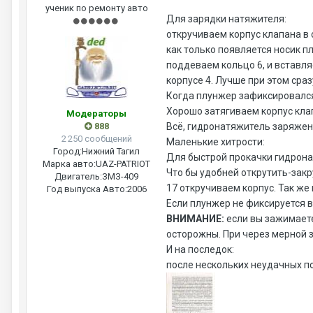
ученик по ремонту авто
Для зарядки натяжителя:
откручиваем корпус клапана в с
как только появляется носик п
поддеваем кольцо 6, и вставля
корпусе 4. Лучше при этом сраз
Когда плунжер зафиксировался 
Хорошо затягиваем корпус клап
Модераторы
888
Всё, гидронатяжитель заряжен
2 250 сообщений
Маленькие хитрости:
Город:
Нижний Тагил
Для быстрой прокачки гидрона
Марка авто:
UAZ-PATRIOT
Что бы удобней открутить-закр
Двигатель:
ЗМЗ-409
17 откручиваем корпус. Так же 
Год выпуска Авто:
2006
Если плунжер не фиксируется в
ВНИМАНИЕ:
если вы зажимаете
осторожны. При через мерной 
И на последок:
после нескольких неудачных п