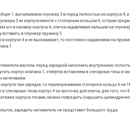
боре 1, выталкиваем плунжер 3 в перед полностью из корпуса 4, и 
лунжера 3 из корпуса вместе с стопорным кольцом 6, острым предм
ем его в канавку корпуса 4, слегка надавливая пальцем на плунжер
у вставить в плунжер пружину 5.
в корпусе 4 и не выскакивает, то постоянно надавливая на пружин
ана 1.
.
тяжителя маслом, перед зарядкой наполнить внутреннюю полость
утить корпус клапана 1, отвёртку вставляем в слесарные тисы и з
и затягиваем.
 корпусе при зарядке, то переворачиваем стопорное кольцо 6 на 1
 в слесарных тисах корпус 4 за проточку для ключа, для того, что 
затяжке корпуса тисами, можно повредить (нарушить цилиндричнос
опыток, зарядить натяжитель не представит большого труда.