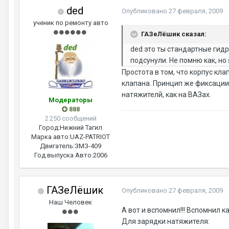
ded
Опубликовано
27 февраля, 2009
ученик по ремонту авто
ГАЗеЛёшик сказал:
ded это ты стандартные гидр
подсунули. Не помню как, но
Простота в том, что корпус кла
клапана. Принцип же фиксации 
натяжителй, как на ВАЗах.
Модераторы
888
2 250 сообщений
Город:
Нижний Тагил
Марка авто:
UAZ-PATRIOT
Двигатель:
ЗМЗ-409
Год выпуска Авто:
2006
ГАЗеЛёшик
Опубликовано
27 февраля, 2009
Наш Человек
А вот и вспомнил!!! Вспомнил к
Для зарядки натяжителя: