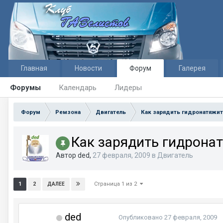
Главная
Новости
Форум
Галерея
Форумы
Календарь
Лидеры
Форум
Ремзона
Двигатель
Как зарядить гидронатяжи
Как зарядить гидрона
Автор ded,
27 февраля, 2009
в
Двигатель
Страница 1 из 2
1
2
ДАЛЕЕ
ded
Опубликовано
27 февраля, 2009