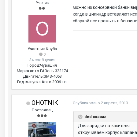
Ученик
можно из консервной банки выр
когда в цилиндр вставляют ис
сборкой все промыть в бензине
Участник Клуба
0
34 сообщения
Город:
Чувашия
Марка авто:
ГАЗель-322174
Двигатель:
ЗМЗ-4063
Год выпуска Авто:
2006 г.в.
OHOTNIK
Опубликовано
2 апреля, 2010
Постоялец
ded сказал:
Для зарядки натяжителя:
откручиваем корпус клапана 