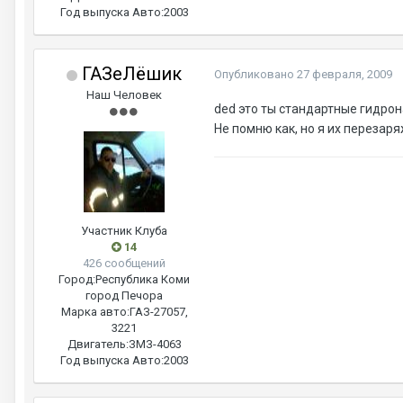
Год выпуска Авто:
2003
ГАЗеЛёшик
Опубликовано
27 февраля, 2009
Наш Человек
ded это ты стандартные гидрон
Не помню как, но я их перезар
Участник Клуба
14
426 сообщений
Город:
Республика Коми
город Печора
Марка авто:
ГАЗ-27057,
3221
Двигатель:
ЗМЗ-4063
Год выпуска Авто:
2003