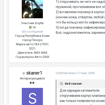
1) откручивать ни чего не над
пружиной, проталкиваем все эт
2) вставляем плунжер в корпус
(кончик ножа, отвертки, любой 
что бы кольцо могло зафиксиро
Участник Клуба
14
3) когда плунжер зафиксировал
426 сообщений
Всё, гидронатяжитель заряжен
Город:
Республика Коми
город Печора
Марка авто:
ГАЗ-27057,
3221
Двигатель:
ЗМЗ-4063
Год выпуска Авто:
2003
skaner1
Опубликовано
27 мая, 2009
Интересующийся
ded сказал:
Для зарядки натяжителя:
откручиваем корпус клапана 
как только появляется носик