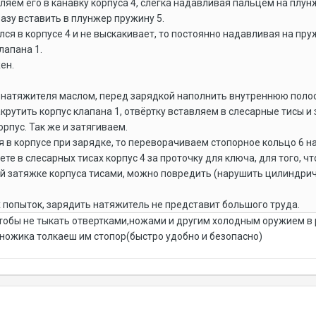
ляем его в канавку корпуса 4, слегка надавливая пальцем на плунж
разу вставить в плунжер пружину 5.
я в корпусе 4 и не выскакивает, то постоянно надавливая на пруж
лапана 1.
ен.
онатяжителя маслом, перед зарядкой наполнить внутреннюю поло
крутить корпус клапана 1, отвёртку вставляем в слесарные тисы и
рпус. Так же и затягиваем.
 в корпусе при зарядке, то переворачиваем стопорное кольцо 6 на
те в слесарных тисах корпус 4 за проточку для ключа, для того, чт
й затяжке корпуса тисами, можно повредить (нарушить цилиндричн
 попыток, зарядить натяжитель не представит большого труда.
обы не тыкать отвертками,ножами и другим холодным оружием в р
 ножика толкаеш им стопор(быстро удобно и безопасно)