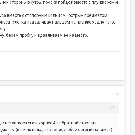
льной стороны внутрь, пробка пойдет вместе с плунжером и
пуса вместе с стопорным кольцом , острым предметом
пуса , слегка надавливая пальцем на плунжер , для того,
ину.
ну, берем пробку и вдавливаем ее на место.
 и вставляем его в корпус 4 с обратной стороны.
едметом (кончик ножа, отвертки, любой острый предмет)