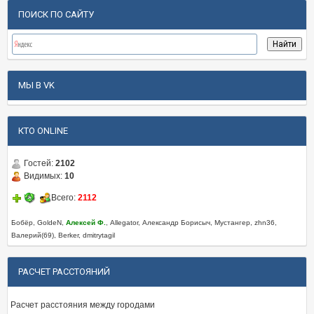
ПОИСК ПО САЙТУ
МЫ В VK
КТО ONLINE
Гостей:
2102
Видимых:
10
Всего:
2112
Бобёр, GoldeN,
Алексей Ф.
, Allegator, Александр Борисыч, Мустангер, zhn36,
Валерий(69), Berker, dmitrytagil
РАСЧЕТ РАССТОЯНИЙ
Расчет расстояния между городами