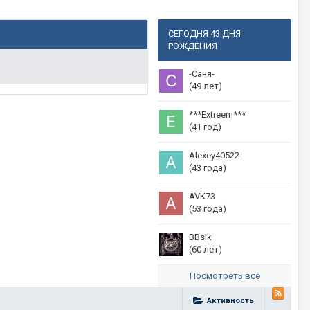
СЕГОДНЯ 43 ДНЯ
РОЖДЕНИЯ
-Саня-
(49 лет)
***Extreem***
(41 год)
Alexey40522
(43 года)
AVK73
(53 года)
BBsik
(60 лет)
Посмотреть все
Активность