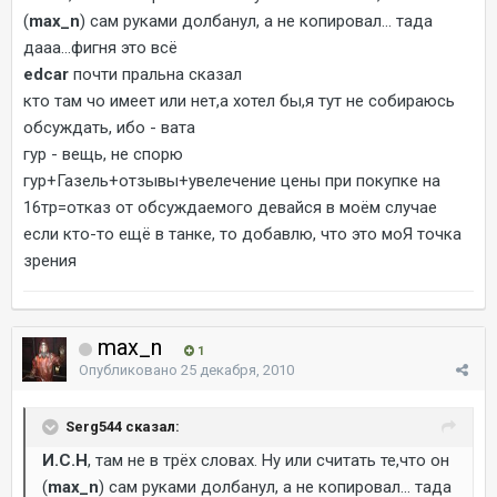
(
max_n
) сам руками долбанул, а не копировал... тада
дааа...фигня это всё
edcar
почти пральна сказал
кто там чо имеет или нет,а хотел бы,я тут не собираюсь
обсуждать, ибо - вата
гур - вещь, не спорю
гур+Газель+отзывы+увелечение цены при покупке на
16тр=отказ от обсуждаемого девайся в моём случае
если кто-то ещё в танке, то добавлю, что это моЯ точка
зрения
max_n
1
Опубликовано
25 декабря, 2010
Serg544 сказал:
И.С.Н
, там не в трёх словах. Ну или считать те,что он
(
max_n
) сам руками долбанул, а не копировал... тада