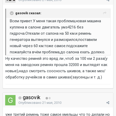
gasovik сказал:
Всем привет.У меня такая проблема,новая машина
куплена в салоне двигатель умз4216 без
гидроча.Отехали от салона на 50 км.и ремень
генератора вытянулся и размохрился,поставили
новый через 60 км.тоже самое.подскажите
пожалуйста вчём проблема,до салона ехать долеко.
Ну качество ремней это вряд ли ,чтоб за 100 км 2 раза(у
меня на заводских ремнях прошла 32000 и выглядят как
новые),надо смотреть соосность шкивов, а также мех/
обработку ручейков в самих шкивах(заусенцы и т. д.)
gasovik
0
Опубликовано
21 мая, 2010
уже третий ремень тоже самое.умельцы что то делали но