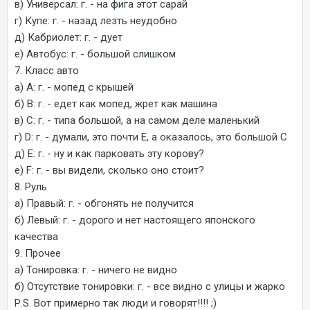
в) Универсал: г. - на фига этот сарай
г) Купе: г. - назад лезть неудобно
д) Кабриолет: г. - дует
е) Автобус: г. - большой слишком
7. Класс авто
а) А: г. - мопед с крышей
б) B: г. - едет как мопед, жрет как машина
в) C: г. - типа большой, а на самом деле маленький
г) D: г. - думали, это почти Е, а оказалось, это большой C
д) E: г. - ну и как парковать эту корову?
е) F: г. - вы видели, сколько оно стоит?
8. Руль
а) Правый: г. - обгонять не получится
б) Левый: г. - дорого и нет настоящего японского
качества
9. Прочее
а) Тонировка: г. - ничего не видно
б) Отсутствие тонировки: г. - все видно с улицы и жарко
Р.S. Вот примерно так люди и говорят!!!! ;)