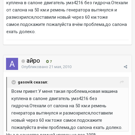
куплена в салоне двигатель умз4216 без гидроча.Отехали
от салона на 50 км.и ремень генератора вытянулся и
размохрился,поставили новый через 60 км.тоже
самое.подскажите пожалуйста вчём проблема,до салона
ехать долеко.
айро
7
Опубликовано
21 мая, 2010
gasovik сказал:
Всем привет.У меня такая проблема,новая машина
куплена в салоне двигатель умз4216 без
гидроча.Отехали от салона на 50 км.и ремень
генератора вытянулся и размохрился,поставили
новый через 60 км.тоже самое.подскажите
пожалуйста вчём проблема,до салона ехать долеко.
Ну а в качестве ремней уверен на все 100%