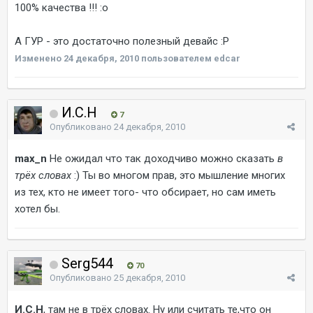
100% качества !!! :o
А ГУР - это достаточно полезный девайс :P
Изменено
24 декабря, 2010
пользователем edcar
И.С.Н
7
Опубликовано
24 декабря, 2010
max_n
Не ожидал что так доходчиво можно сказать
в
трёх словах
:) Ты во многом прав, это мышление многих
из тех, кто не имеет того- что обсирает, но сам иметь
хотел бы.
Serg544
70
Опубликовано
25 декабря, 2010
И.С.Н
, там не в трёх словах. Ну или считать те,что он