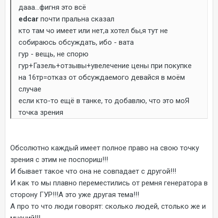
дааа...фигня это всё
edcar
почти пральна сказал
кто там чо имеет или нет,а хотел бы,я тут не
собираюсь обсуждать, ибо - вата
гур - вещь, не спорю
гур+Газель+отзывы+увелечение цены при покупке
на 16тр=отказ от обсуждаемого девайся в моём
случае
если кто-то ещё в танке, то добавлю, что это моЯ
точка зрения
Обсолютно каждый имеет полное право на свою точку
зрения с этим не поспориш!!!
И бывает такое что она не совпадает с другой!!!
И как то мы плавно переместились от ремня генератора в
сторону ГУР!!!А это уже другая тема!!!
А про то что люди говорят: сколько людей, столько же и
мнений!!!