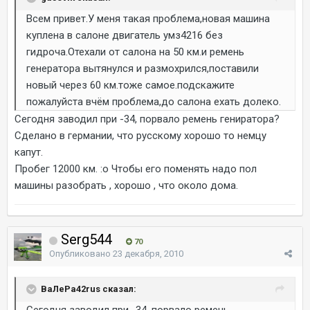
Всем привет.У меня такая проблема,новая машина
куплена в салоне двигатель умз4216 без
гидроча.Отехали от салона на 50 км.и ремень
генератора вытянулся и размохрился,поставили
новый через 60 км.тоже самое.подскажите
пожалуйста вчём проблема,до салона ехать долеко.
Сегодня заводил при -34, порвало ремень гениратора?
Сделано в германии, что русскому хорошо то немцу
капут.
Пробег 12000 км. :o Чтобы его поменять надо пол
машины разобрать , хорошо , что около дома.
Serg544
70
Опубликовано
23 декабря, 2010
ВаЛеРа42rus сказал:
Сегодня заводил при -34, порвало ремень