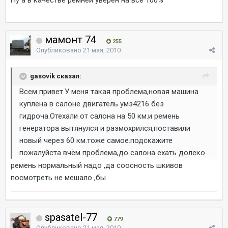
мамонт 74
255
Опубликовано
21 мая, 2010
gasovik сказал:
Всем привет.У меня такая проблема,новая машина
куплена в салоне двигатель умз4216 без
гидроча.Отехали от салона на 50 км.и ремень
генератора вытянулся и размохрился,поставили
новый через 60 км.тоже самое.подскажите
пожалуйста вчём проблема,до салона ехать долеко.
ремень нормальный надо ,да соосность шкивов
посмотреть не мешало ,бы
spasatel-77
779
Опубликовано
21 мая, 2010