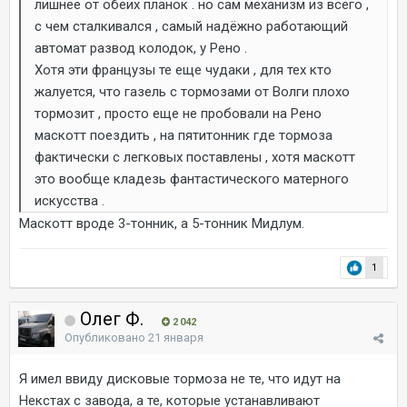
лишнее от обеих планок . но сам механизм из всего ,
с чем сталкивался , самый надёжно работающий
автомат развод колодок, у Рено .
Хотя эти французы те еще чудаки , для тех кто
жалуется, что газель с тормозами от Волги плохо
тормозит , просто еще не пробовали на Рено
маскотт поездить , на пятитонник где тормоза
фактически с легковых поставлены , хотя маскотт
это вообще кладезь фантастического матерного
искусства .
Маскотт вроде 3-тонник, а 5-тонник Мидлум.
1
Олег Ф.
2 042
Опубликовано
21 января
Я имел ввиду дисковые тормоза не те, что идут на
Некстах с завода, а те, которые устанавливают