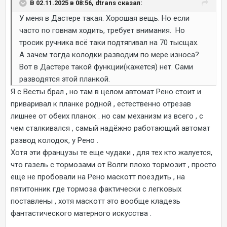
В 02.11.2025 в 08:56, dtrans сказал:
У меня в Дастере такая. Хорошая вещь. Но если
часто по говнам ходить, требует внимания. Но
тросик ручника всё таки подтягивал на 70 тысщах.
А зачем тогда колодки разводим по мере износа?
Вот в Дастере такой функции(кажется) нет. Сами
разводятся этой планкой.
Я с Весты брал , но там в целом автомат Рено стоит и
приваривал к планке родной , естественно отрезав
лишнее от обеих планок . но сам механизм из всего , с
чем сталкивался , самый надёжно работающий автомат
развод колодок, у Рено .
Хотя эти французы те еще чудаки , для тех кто жалуется,
что газель с тормозами от Волги плохо тормозит , просто
еще не пробовали на Рено маскотт поездить , на
пятитонник где тормоза фактически с легковых
поставлены , хотя маскотт это вообще кладезь
фантастического матерного искусства .