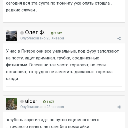
сегодня вся эта суета по тюнингу уже опять отошла ,
редкие случаи .
Олег Ф.
2 042
Опубликовано
23 января
У нас в Питере они все уникальные, под фуру заползают
на посту, ищут криминал, трубки, соединенные
фитингами. Газели не так часто тормозят, но если
остановят, то трудно не заметить дисковые тормоза
сзади.
aldar
1 672
Опубликовано
23 января
клубень зарегил здт..по путно еще много чего
... трудного ничего нет.сам без помогайки.