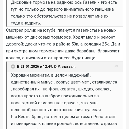
Дисковые тормоза на заднюю ось Газели - это есть
гут, но только до первого внимательного гаишника,
только это обстоятельство не позволяет мне их
туда внедрить.
Смотрел ролик на ютубе, плачутся газелисты на новых
машинах от дисковых тормозов. Ходят мало и ремонт
дорогой: диски что-то в районе 50к, а колодки 25к. Да и
при экстренном торможении даже барабаны блокируют
колеса, с дисками этот процесс будет чаще.
В 21.01.2026 в 12:49, D.P. сказал:
Хороший механизм, в целом надежный ,
единственный минус , корпус цвет-мет , сталкивался
, перебирал их на Фольксваген , шкодах, опелях ,
когда просто на выброс приходилось из за
последствий окислов на корпусе , что уже
целесообразность восстановления нулевая .
Я с Весты брал , но там в целом автомат Рено стоит
и приваривал к планке родной , естественно отрезав